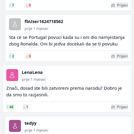
↑
7
↓
0
Prijavi
fbUser1624718562
prije 1 mjesec
Sta ce se Portugal povuci kada su i oni dio namjestanja
zbog Ronalda. Oni bi jedva docekali da se ti povuku
↑
2
↓
0
Prijavi
LenaLena
prije 1 mjesec
Znači, dosad ste bili zatvoreni prema narodu? Dobro je
da smo to razjasnili.
↑
48
↓
1
Prijavi
tedyy
prije 1 mjesec