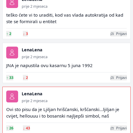
prije 2 mjeseca
teško ćete vi to uraditi, kod vas vlada autokratija od kad
ste se formirali u entitet
↑
2
↓
3
Prijavi
LenaLena
prije 2 mjeseca
JNA je napustila ovu kasarnu 5 juna 1992
↑
33
↓
2
Prijavi
LenaLena
prije 2 mjeseca
Ovi sto pisu da je Ljiljan hrišćanski, kršćanski...ljiljan je
cvijet, hellouuu i to bosanski najljepši simbol, naš
↑
26
↓
43
Prijavi