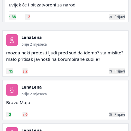
uvijek će i bit zatvoreni za narod
↑
38
↓
2
Prijavi
LenaLena
prije 2 mjeseca
mozda neki protesti ljudi pred sud da idemo? sta mislite?
malo pritisak javnosti na korumpirane sudije?
↑
15
↓
2
Prijavi
LenaLena
prije 2 mjeseca
Bravo Majo
↑
2
↓
0
Prijavi
LenaLena