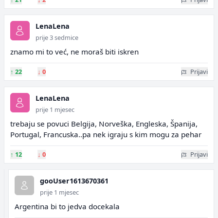
LenaLena
prije 3 sedmice
znamo mi to već, ne moraš biti iskren
↑
22
↓
0
Prijavi
LenaLena
prije 1 mjesec
trebaju se povuci Belgija, Norveška, Engleska, Španija,
Portugal, Francuska..pa nek igraju s kim mogu za pehar
↑
12
↓
0
Prijavi
gooUser1613670361
prije 1 mjesec
Argentina bi to jedva docekala