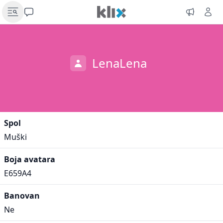
LenaLena
Spol
Muški
Boja avatara
E659A4
Banovan
Ne