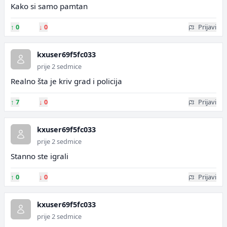
Kako si samo pamtan
↑
0
↓
0
Prijavi
kxuser69f5fc033
prije 2 sedmice
Realno šta je kriv grad i policija
↑
7
↓
0
Prijavi
kxuser69f5fc033
prije 2 sedmice
Stanno ste igrali
↑
0
↓
0
Prijavi
kxuser69f5fc033
prije 2 sedmice