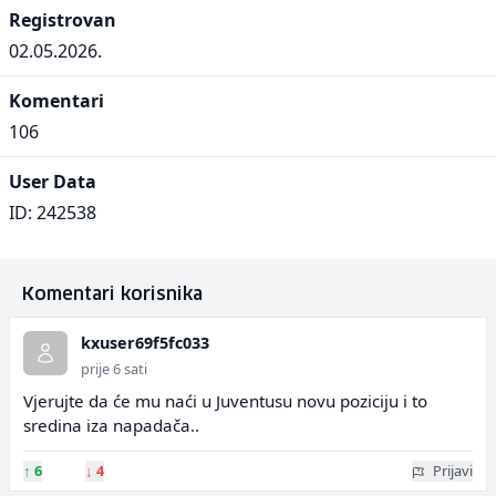
Registrovan
02.05.2026.
Komentari
106
User Data
ID: 242538
Komentari korisnika
kxuser69f5fc033
prije 6 sati
Vjerujte da će mu naći u Juventusu novu poziciju i to
sredina iza napadača..
↑
6
↓
4
Prijavi