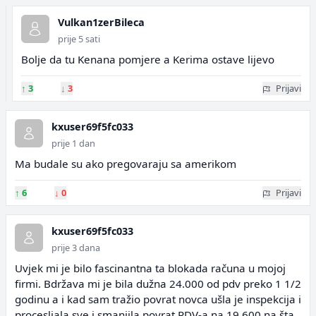
Vulkan1zerBileca
prije 5 sati
Bolje da tu Kenana pomjere a Kerima ostave lijevo
↑
3
↓
3
Prijavi
kxuser69f5fc033
prije 1 dan
Ma budale su ako pregovaraju sa amerikom
↑
6
↓
0
Prijavi
kxuser69f5fc033
prije 3 dana
Uvjek mi je bilo fascinantna ta blokada računa u mojoj
firmi. Bdržava mi je bila dužna 24.000 od pdv preko 1 1/2
godinu a i kad sam tražio povrat novca ušla je inspekcija i
procesljala sve i smanjila povrat PDV-a na 19.600 na šta