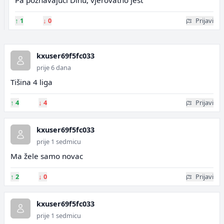
Pa poznavajući Dinu, vjerovatno jest
↑
1
↓
0
Prijavi
kxuser69f5fc033
prije 6 dana
Tišina 4 liga
↑
4
↓
4
Prijavi
kxuser69f5fc033
prije 1 sedmicu
Ma žele samo novac
↑
2
↓
0
Prijavi
kxuser69f5fc033
prije 1 sedmicu