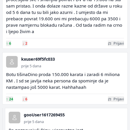
sam pristao. I onda dolaze razne kazne od države u roku
od 5 6 dana tu su bili jako azurni . I umjesto da mi
prebace povrat 19.600 oni mi prebacuju 6000 pa 3500 i
prave namjernu blokadu računa . Od tada radim na crno
i ljepo živim a
↑
6
↓
2
Prijavi
kxuser69f5fc033
prije 5 dana
Botu tišinaDino proda 150.000 karata i zaradi 6 miliona
KM . I sd se javlja neka persona da spominje da je
nastampao još 5000 karat. Hahhahaah
↑
24
↓
6
Prijavi
gooUser1617269455
prije 5 dana