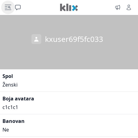
kxuser69f5fc033
Spol
Ženski
Boja avatara
c1c1c1
Banovan
Ne