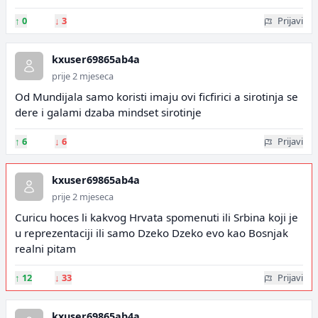
↑
0
↓
3
Prijavi
kxuser69865ab4a
prije 2 mjeseca
Od Mundijala samo koristi imaju ovi ficfirici a sirotinja se
dere i galami dzaba mindset sirotinje
↑
6
↓
6
Prijavi
kxuser69865ab4a
prije 2 mjeseca
Curicu hoces li kakvog Hrvata spomenuti ili Srbina koji je
u reprezentaciji ili samo Dzeko Dzeko evo kao Bosnjak
realni pitam
↑
12
↓
33
Prijavi
kxuser69865ab4a