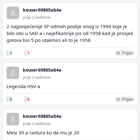
kxuser69865ab4a
prije 2 sedmice
2 najposjećenije SP odmah poslije onog iz 1994 koje je
bilo isto u SAD a i najefikasnije jos od 1958 kad je prosjek
golova bio 5 po utakmici ali to je 1958
↑
2
↓
1
Prijavi
kxuser69865ab4a
prije 2 sedmice
Legenda HSV-a
↑
6
↓
0
Prijavi
kxuser69865ab4a
prije 2 sedmice
Mesi 39 a rastura ko da mu je 20