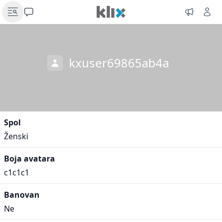
kxuser69865ab4a
Spol
Ženski
Boja avatara
c1c1c1
Banovan
Ne