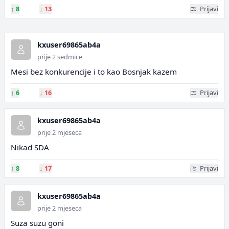
↑
8
↓
13
Prijavi
kxuser69865ab4a
prije 2 sedmice
Mesi bez konkurencije i to kao Bosnjak kazem
↑
6
↓
16
Prijavi
kxuser69865ab4a
prije 2 mjeseca
Nikad SDA
↑
8
↓
17
Prijavi
kxuser69865ab4a
prije 2 mjeseca
Suza suzu goni