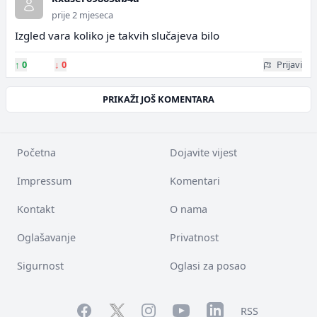
prije 2 mjeseca
Izgled vara koliko je takvih slučajeva bilo
↑
0
↓
0
Prijavi
PRIKAŽI JOŠ KOMENTARA
Početna
Dojavite vijest
Impressum
Komentari
Kontakt
O nama
Oglašavanje
Privatnost
Sigurnost
Oglasi za posao
Facebook
YouTube
LinkedIn
Twitter
Instagram
RSS