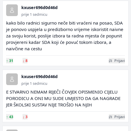
kxuser696d0d46d
prije 1 sedmicu
kako bilo radnici sigurno neče biti vraćeni na posao, SDA
je ponovo uspjela u predizborno vrijeme iskoristit naivne
za svoju korist, poslije izbora ta radna mjesta će popunit
provjereni kadar SDA koji će povuć tokom izbora, a
naivčine na cestu
↑
31
↓
8
Prijavi
kxuser696d0d46d
prije 1 sedmicu
E STVARNO NEMAM RIJEČI ČOVJEK OPISMENIO CIJELU
PORODICU A ONI MU SUDE UMJESTO DA GA NAGRADE
JER ŠKOLSKI SUSTAV NIJE TROŠIO NA NJIH
↑
43
↓
3
Prijavi