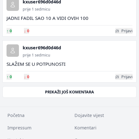
kxuser696d0d46d
prije 1 sedmicu
JADNI FADIL SAO 10 A VIDI OVIH 100
↑
0
↓
0
Prijavi
kxuser696d0d46d
prije 1 sedmicu
SLAŽEM SE U POTPUNOSTI
↑
0
↓
0
Prijavi
PRIKAŽI JOŠ KOMENTARA
Početna
Dojavite vijest
Impressum
Komentari