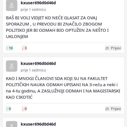
kxuser696d0d46d
prije 1 sedmicu
BAŠ BI VOLI VIDJET KO NEĆE GLASAT ZA OVAJ
SPORAZUM , U PREVODU BI ZNAČILO ZBOGOM
POLITIKO JER BI ODMAH BIO OPTUŽEN ZA NEŠTO I
UKLONJEM
↑
10
↓
3
Prijavi
kxuser696d0d46d
prije 1 sedmicu
KAO I MNOGI ČLANOVI SDA KOJI SU NA FAKULTET
POLITIČKIH NAUKA ODMAH UPISANI NA 3-reću a neki i
na 4-tu godinu, A ZASLUŽNIJI ODMAH I NA MAGISTARSKI
KAO CIKOTIĆ
↑
0
↓
0
Prijavi
kxuser696d0d46d