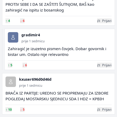
PROTIV SEBE I DA SE ZAŠTITI ŠUTNJOM, BAŠ kao
zahiragić na ispitu iz bosanskog
↑
4
↓
6
Prijavi
gradimir4
prije 1 sedmicu
Zahiragić je izuzetno pismen čovjek. Dobar govornik i
bistar um. Ostalo nije relevantno
↑
5
↓
6
Prijavi
kxuser696d0d46d
prije 1 sedmicu
BRAČA IZ PARTIJE: UREDNO SE PROPREMAJU ZA IZBORE
POGLEDAJ MOSTARSKU SJEDNICU SDA I HDZ = KPBIH
↑
10
↓
5
Prijavi