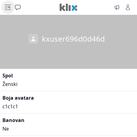
kxuser696d0d46d
Spol
Ženski
Boja avatara
c1c1c1
Banovan
Ne