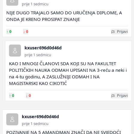
prije 1 sedmicu
NIJE DUGO TRAJALO SAMO DO URUČENJA DIPLOME, A
ONDA JE KRENO PROSIPAT ZNANJE
↑
0
↓
0
Prijavi
kxuser696d0d46d
prije 1 sedmicu
KAO I MNOGI ČLANOVI SDA KOJI SU NA FAKULTET
POLITIČKIH NAUKA ODMAH UPISANI NA 3-reću a neki i
na 4-tu godinu, A ZASLUŽNIJI ODMAH I NA
MAGISTARSKI KAO CIKOTIĆ
↑
0
↓
0
Prijavi
kxuser696d0d46d
prije 1 sedmicu
POZIVANJE NA 5 AMANDMAN ZNAČI DA NE SVJEDOĆI