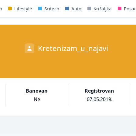
n
Lifestyle
Scitech
Auto
Križaljka
Posa
Kretenizam_u_najavi
Banovan
Registrovan
Ne
07.05.2019.