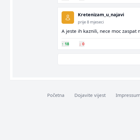
Kretenizam_u_najavi
prije 8 mjeseci
A jeste ih kaznili, nece moc zaspat
↑
18
↓
0
Dojavite vijest
Impressu
Početna