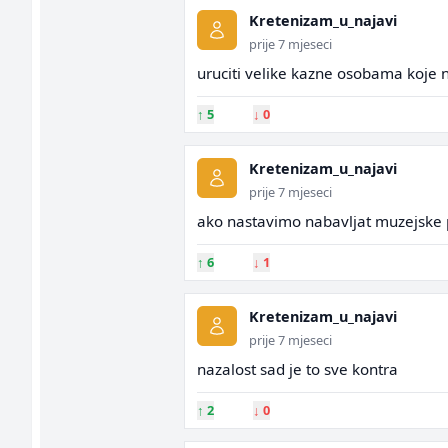
Kretenizam_u_najavi
prije 7 mjeseci
uruciti velike kazne osobama koje n
↑
5
↓
0
Kretenizam_u_najavi
prije 7 mjeseci
ako nastavimo nabavljat muzejske 
↑
6
↓
1
Kretenizam_u_najavi
prije 7 mjeseci
nazalost sad je to sve kontra
↑
2
↓
0