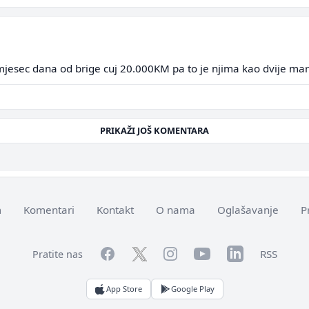
 mjesec dana od brige cuj 20.000KM pa to je njima kao dvije mar
PRIKAŽI JOŠ KOMENTARA
m
Komentari
Kontakt
O nama
Oglašavanje
P
Facebook
YouTube
LinkedIn
Twitter
Instagram
RSS
Pratite nas
App Store
Google Play