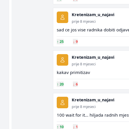
Kretenizam_u_najavi
prije 8 mjeseci
sad ce jos vise radnika dobiti odjav
↑
25
↓
9
Kretenizam_u_najavi
prije 8 mjeseci
kakav primitizav
↑
20
↓
6
Kretenizam_u_najavi
prije 8 mjeseci
100 wait for it... hiljada radnih mjes
↑
10
↓
1