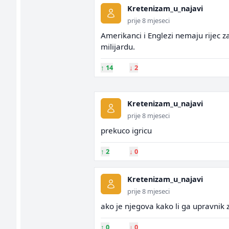
Kretenizam_u_najavi
prije 8 mjeseci
Amerikanci i Englezi nemaju rijec za 
milijardu.
↑
14
↓
2
Kretenizam_u_najavi
prije 8 mjeseci
prekuco igricu
↑
2
↓
0
Kretenizam_u_najavi
prije 8 mjeseci
ako je njegova kako li ga upravnik
↑
0
↓
0