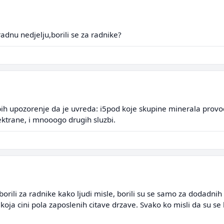
radnu nedjelju,borili se za radnike?
h upozorenje da je uvreda: i5pod koje skupine minerala provodis
lektrane, i mnooogo drugih sluzbi.
borili za radnike kako ljudi misle, borili su se samo za dodadnih
ja cini pola zaposlenih citave drzave. Svako ko misli da su se k