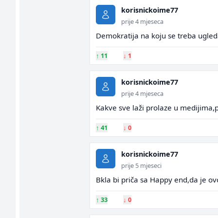
korisnickoime77
prije 4 mjeseca
Demokratija na koju se treba ugleda
↑
11
↓
1
korisnickoime77
prije 4 mjeseca
Kakve sve laži prolaze u medijima
↑
41
↓
0
korisnickoime77
prije 5 mjeseci
Bkla bi priča sa Happy end,da je o
↑
33
↓
0