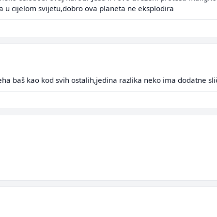
 u cijelom svijetu,dobro ova planeta ne eksplodira
leha baš kao kod svih ostalih,jedina razlika neko ima dodatne sli