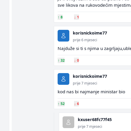
sve likova na rukovodećim mjestima
↑
8
↓
1
korisnickoime77
prije 6 mjeseci
Najduže si ti s njima u zagrljaju,ub
↑
32
↓
0
korisnickoime77
prije 7 mjeseci
kod nas bi najmanje ministar bio
↑
52
↓
6
kxuser68fc77f45
prije 7 mjeseci