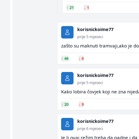
↑
21
↓
1
korisnickoime77
prije 5 mjeseci
zašto su maknuti tramvaji,ako je d
↑
46
↓
6
korisnickoime77
prije 5 mjeseci
Kako lobira čovjek koji ne zna nijed
↑
20
↓
9
korisnickoime77
prije 6 mjeseci
Je li ovaj režim treba da padne i da