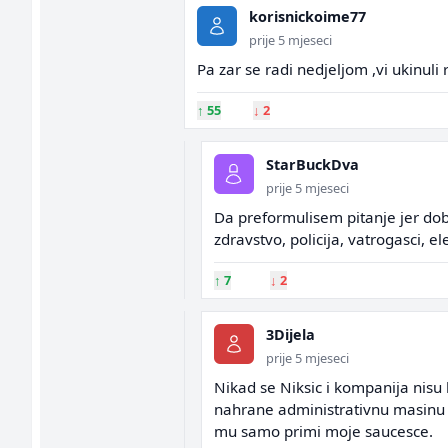
korisnickoime77
prije 5 mjeseci
Pa zar se radi nedjeljom ,vi ukinuli 
↑
55
↓
2
StarBuckDva
prije 5 mjeseci
Da preformulisem pitanje jer dobi
zdravstvo, policija, vatrogasci, e
↑
7
↓
2
3Dijela
prije 5 mjeseci
Nikad se Niksic i kompanija nisu 
nahrane administrativnu masinu ko
mu samo primi moje saucesce.