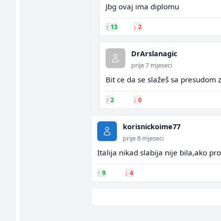
Jbg ovaj ima diplomu
↑
13
↓
2
DrArslanagic
prije 7 mjeseci
Bit ce da se slažeš sa presudom 
↑
2
↓
0
korisnickoime77
prije 8 mjeseci
Italija nikad slabija nije bila,ako p
↑
9
↓
4