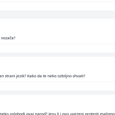
o vozača?
an strani jezik? Kako da te neko ozbiljno shvati?
 neko oslobodi ovaj narod? Jesu li i ovo uvezeni protesti malign