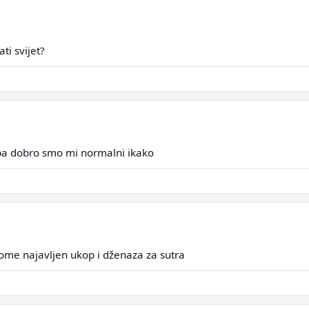
ti svijet?
,pa dobro smo mi normalni ikako
vome najavljen ukop i dženaza za sutra