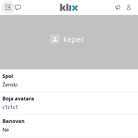
kepec
Spol
Ženski
Boja avatara
c1c1c1
Banovan
Ne