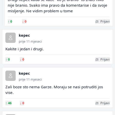
nije branio. Svako ima pravo da komentarise i da svoje
misljenje. Ne vidim problem u tome
↑
0
↓
0
Prijavi
kepec
prije 11 mjeseci
Kakite i jedan i drugi.
↑
0
↓
0
Prijavi
kepec
prije 11 mjeseci
Zali boze sto nema Garze. Moraju se nasi potruditi jos
vise.
↑
46
↓
0
Prijavi