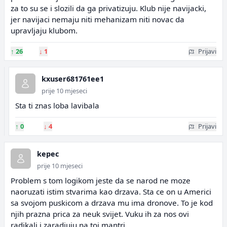
za to su se i slozili da ga privatizuju. Klub nije navijacki,
jer navijaci nemaju niti mehanizam niti novac da
upravljaju klubom.
↑
26
↓
1
Prijavi
kxuser681761ee1
prije 10 mjeseci
Sta ti znas loba lavibala
↑
0
↓
4
Prijavi
kepec
prije 10 mjeseci
Problem s tom logikom jeste da se narod ne moze
naoruzati istim stvarima kao drzava. Sta ce on u Americi
sa svojom puskicom a drzava mu ima dronove. To je kod
njih prazna prica za neuk svijet. Vuku ih za nos ovi
radikali i zaradjuju na toj mantri.