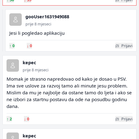
gooUser1631949088
prije 8 mjeseci
Jesi li pogledao aplikaciju
↑
0
↓
0
Prijavi
kepec
prije 8 mjeseci
Momak je strasno napredovao od kako je dosao u PSV.
Ima sve uslove za razvoj tamo ali minute jesu problem.
Mislim da mu je najbolje da ostane tamo do ljeta i ako se
ne izbori za startnu postavu da ode na posudbu godinu
dana.
↑
2
↓
0
Prijavi
kepec