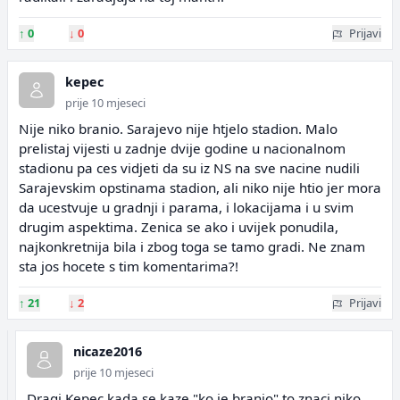
↑
0
↓
0
Prijavi
kepec
prije 10 mjeseci
Nije niko branio. Sarajevo nije htjelo stadion. Malo
prelistaj vijesti u zadnje dvije godine u nacionalnom
stadionu pa ces vidjeti da su iz NS na sve nacine nudili
Sarajevskim opstinama stadion, ali niko nije htio jer mora
da ucestvuje u gradnji i parama, i lokacijama i u svim
drugim aspektima. Zenica se ako i uvijek ponudila,
najkonkretnija bila i zbog toga se tamo gradi. Ne znam
sta jos hocete s tim komentarima?!
↑
21
↓
2
Prijavi
nicaze2016
prije 10 mjeseci
Dragi Kepec kada se kaze "ko je branio" to znaci niko