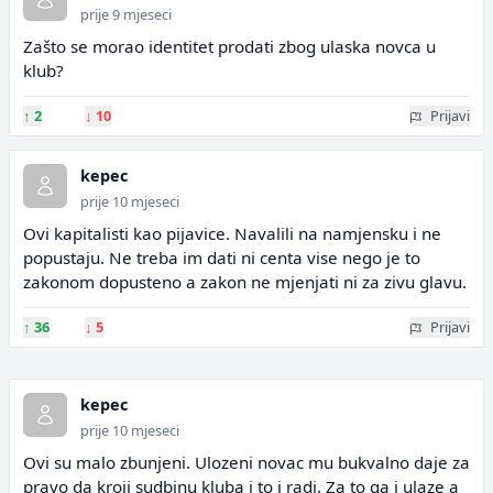
prije 9 mjeseci
Zašto se morao identitet prodati zbog ulaska novca u
klub?
↑
2
↓
10
Prijavi
kepec
prije 10 mjeseci
Ovi kapitalisti kao pijavice. Navalili na namjensku i ne
popustaju. Ne treba im dati ni centa vise nego je to
zakonom dopusteno a zakon ne mjenjati ni za zivu glavu.
↑
36
↓
5
Prijavi
kepec
prije 10 mjeseci
Ovi su malo zbunjeni. Ulozeni novac mu bukvalno daje za
pravo da kroji sudbinu kluba i to i radi. Za to ga i ulaze a