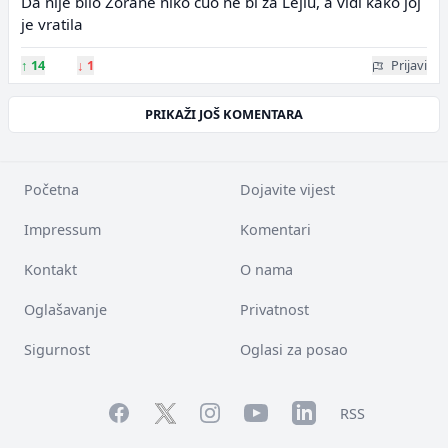
Da nije bilo Zorane niko cuo ne bi za Lejlu, a vidi kako joj
je vratila
↑
14
↓
1
Prijavi
PRIKAŽI JOŠ KOMENTARA
Početna
Dojavite vijest
Impressum
Komentari
Kontakt
O nama
Oglašavanje
Privatnost
Sigurnost
Oglasi za posao
Facebook
YouTube
LinkedIn
Twitter
Instagram
RSS