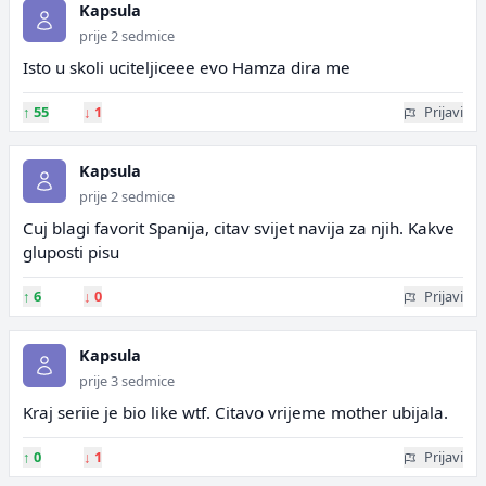
Kapsula
prije 2 sedmice
Isto u skoli uciteljiceee evo Hamza dira me
↑
55
↓
1
Prijavi
Kapsula
prije 2 sedmice
Cuj blagi favorit Spanija, citav svijet navija za njih. Kakve
gluposti pisu
↑
6
↓
0
Prijavi
Kapsula
prije 3 sedmice
Kraj seriie je bio like wtf. Citavo vrijeme mother ubijala.
↑
0
↓
1
Prijavi