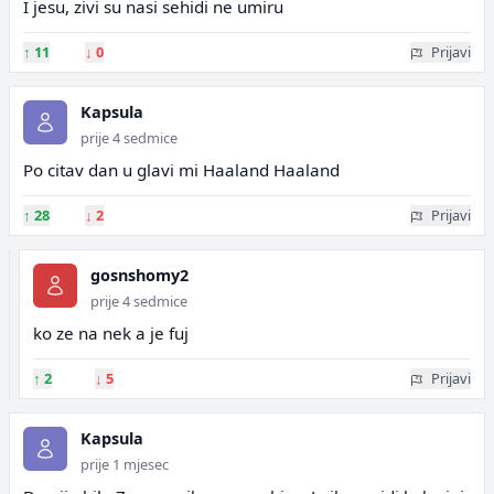
I jesu, zivi su nasi sehidi ne umiru
↑
11
↓
0
Prijavi
Kapsula
prije 4 sedmice
Po citav dan u glavi mi Haaland Haaland
↑
28
↓
2
Prijavi
gosnshomy2
prije 4 sedmice
ko ze na nek a je fuj
↑
2
↓
5
Prijavi
Kapsula
prije 1 mjesec