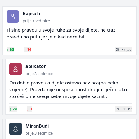
Kapsula
prije 3 sedmice
Ti sine pravdu u svoje ruke za svoje dijete, ne trazi
pravdu po putu jer je nikad nece biti
↑
60
↓
14
Prijavi
aplikator
prije 3 sedmice
On dobio pravdu a dijete ostavio bez oca(na neko
vrijeme). Pravda nije nesposobnost drugih liječiti tako
sto ćeš prije svega sebe i svoje dijete kazniti.
↑
29
↓
3
Prijavi
MiranBudi
prije 3 sedmice