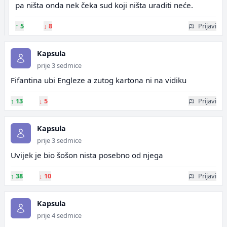
pa ništa onda nek čeka sud koji ništa uraditi neće.
↑
5
↓
8
Prijavi
Kapsula
prije 3 sedmice
Fifantina ubi Engleze a zutog kartona ni na vidiku
↑
13
↓
5
Prijavi
Kapsula
prije 3 sedmice
Uvijek je bio šošon nista posebno od njega
↑
38
↓
10
Prijavi
Kapsula
prije 4 sedmice