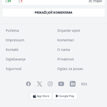
↑
24
↓
1
Prijavi
PRIKAŽI JOŠ KOMENTARA
Početna
Dojavite vijest
Impressum
Komentari
Kontakt
O nama
Oglašavanje
Privatnost
Sigurnost
Oglasi za posao
Facebook
YouTube
LinkedIn
Twitter
Instagram
RSS
App Store
Google Play