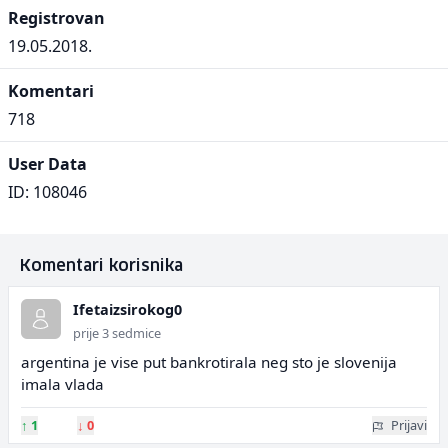
Registrovan
19.05.2018.
Komentari
718
User Data
ID: 108046
Komentari korisnika
Ifetaizsirokog0
prije 3 sedmice
argentina je vise put bankrotirala neg sto je slovenija
imala vlada
↑
1
↓
0
Prijavi