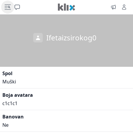
Ifetaizsirokog0
Spol
Muški
Boja avatara
c1c1c1
Banovan
Ne