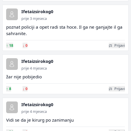
Ifetaizsirokog0
prije 3 mjeseca
poznat policiji a opet radi sta hoce. Il ga ne ganjajte il ga
sahranite.
↑
18
↓
0
Prijavi
Ifetaizsirokog0
prije 4 mjeseca
žar nije pobijedio
↑
8
↓
0
Prijavi
Ifetaizsirokog0
prije 4 mjeseca
Vidi se da je kirurg po zanimanju