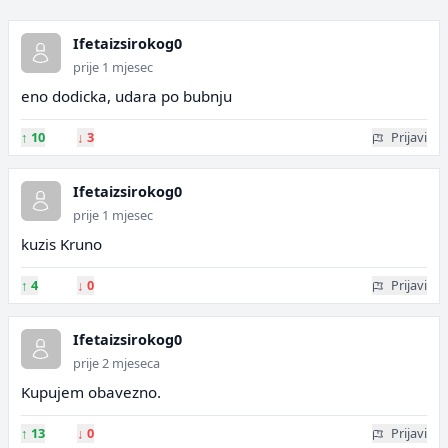
Ifetaizsirokog0
prije 1 mjesec
eno dodicka, udara po bubnju
↑
10
↓
3
Prijavi
Ifetaizsirokog0
prije 1 mjesec
kuzis Kruno
↑
4
↓
0
Prijavi
Ifetaizsirokog0
prije 2 mjeseca
Kupujem obavezno.
↑
13
↓
0
Prijavi