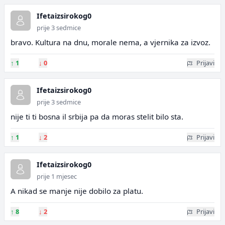
Ifetaizsirokog0
prije 3 sedmice
bravo. Kultura na dnu, morale nema, a vjernika za izvoz.
↑
1
↓
0
Prijavi
Ifetaizsirokog0
prije 3 sedmice
nije ti ti bosna il srbija pa da moras stelit bilo sta.
↑
1
↓
2
Prijavi
Ifetaizsirokog0
prije 1 mjesec
A nikad se manje nije dobilo za platu.
↑
8
↓
2
Prijavi