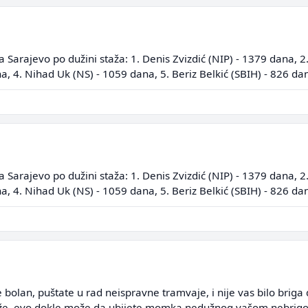
Sarajevo po dužini staža: 1. Denis Zvizdić (NIP) - 1379 dana, 2.
, 4. Nihad Uk (NS) - 1059 dana, 5. Beriz Belkić (SBIH) - 826 da
Sarajevo po dužini staža: 1. Denis Zvizdić (NIP) - 1379 dana, 2.
, 4. Nihad Uk (NS) - 1059 dana, 5. Beriz Belkić (SBIH) - 826 da
te bolan, puštate u rad neispravne tramvaje, i nije vas bilo bri
že, evo dokle može da ubijete momka nedužnog vašom nebrigo