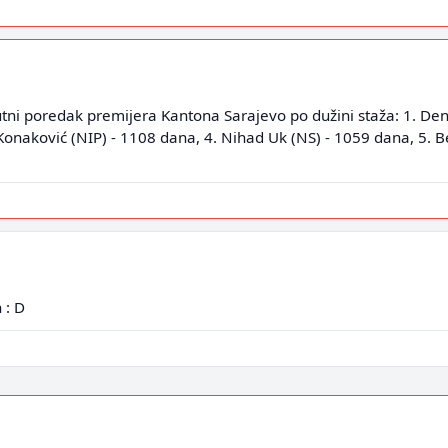
utni poredak premijera Kantona Sarajevo po dužini staža: 1. Deni
Konaković (NIP) - 1108 dana, 4. Nihad Uk (NS) - 1059 dana, 5. Be
 : D