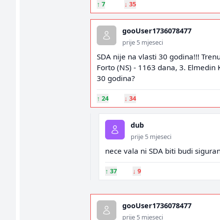
↑
7
↓
35
gooUser1736078477
prije 5 mjeseci
SDA nije na vlasti 30 godina!!! Tren
Forto (NS) - 1163 dana, 3. Elmedin 
30 godina?
↑
24
↓
34
dub
prije 5 mjeseci
nece vala ni SDA biti budi siguran
↑
37
↓
9
gooUser1736078477
prije 5 mjeseci