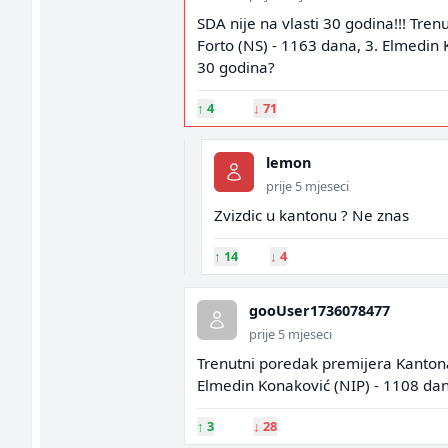
SDA nije na vlasti 30 godina!!! Tren
Forto (NS) - 1163 dana, 3. Elmedin 
30 godina?
↑
4
↓
71
lemon
prije 5 mjeseci
Zvizdic u kantonu ? Ne znas
↑
14
↓
4
gooUser1736078477
prije 5 mjeseci
Trenutni poredak premijera Kantona 
Elmedin Konaković (NIP) - 1108 dana
↑
3
↓
28