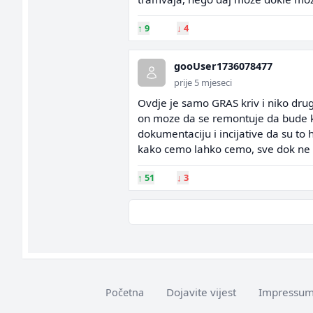
↑
9
↓
4
gooUser1736078477
prije 5 mjeseci
Ovdje je samo GRAS kriv i niko drug
on moze da se remontuje da bude kao
dokumentaciju i incijative da su to 
kako cemo lahko cemo, sve dok ne 
↑
51
↓
3
Dojavite vijest
Impressu
Početna