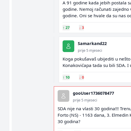
A 91 godine kada jebih postala sa
godine. Nemoj računati zajedno vi
godine. Oni se hvale da su nas o
↑
27
↓
3
Samarkand22
prije 5 mjeseci
Koga pokušavaš ubijediti u nešto 
Konakovićapa tada su bili SDA. I 
↑
10
↓
0
gooUser1736078477
prije 5 mjeseci
SDA nije na vlasti 30 godina!!! Tren
Forto (NS) - 1163 dana, 3. Elmedin 
30 godina?