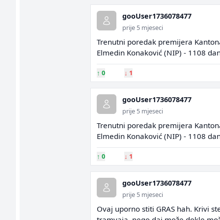
gooUser1736078477
prije 5 mjeseci
Trenutni poredak premijera Kantona 
Elmedin Konaković (NIP) - 1108 dana
↑
0
↓
1
gooUser1736078477
prije 5 mjeseci
Trenutni poredak premijera Kantona 
Elmedin Konaković (NIP) - 1108 dana
↑
0
↓
1
gooUser1736078477
prije 5 mjeseci
Ovaj uporno stiti GRAS hah. Krivi s
tramvaja, nego daj može dokle mo