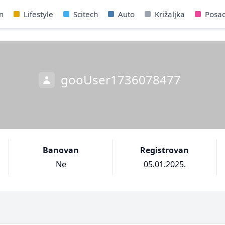
n
Lifestyle
Scitech
Auto
Križaljka
Posa
gooUser1736078477
Banovan
Registrovan
Ne
05.01.2025.