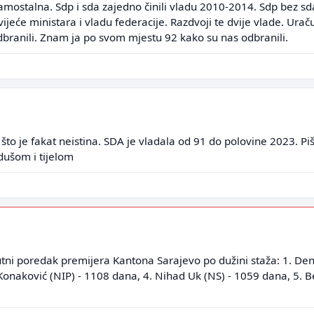
mostalna. Sdp i sda zajedno činili vladu 2010-2014. Sdp bez sda
jeće ministara i vladu federacije. Razdvoji te dvije vlade. Urač
dbranili. Znam ja po svom mjestu 92 kako su nas odbranili.
što je fakat neistina. SDA je vladala od 91 do polovine 2023. Piš
dušom i tijelom
utni poredak premijera Kantona Sarajevo po dužini staža: 1. Deni
Konaković (NIP) - 1108 dana, 4. Nihad Uk (NS) - 1059 dana, 5. Be