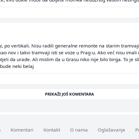
i, po vertikali. Nisu radili generalne remonte na starim tramvaj
 nov i takvi tramvaji isti se voze u Prag-u. Ako već nisu imali
htjeli da urade. Ali mislim da u Grasu niko nije bilo birga. To je
bude neki belaj
PRIKAŽI JOŠ KOMENTARA
m
Komentari
Kontakt
O nama
Oglašavanje
P