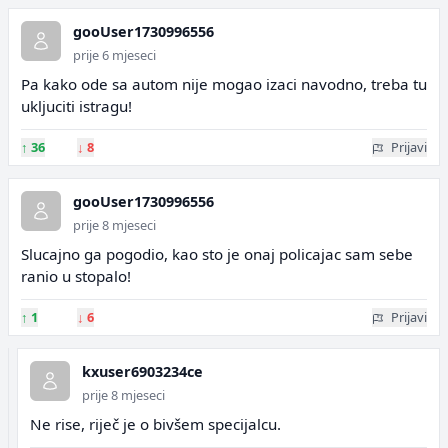
gooUser1730996556
prije 6 mjeseci
Pa kako ode sa autom nije mogao izaci navodno, treba tu
ukljuciti istragu!
↑
36
↓
8
Prijavi
gooUser1730996556
prije 8 mjeseci
Slucajno ga pogodio, kao sto je onaj policajac sam sebe
ranio u stopalo!
↑
1
↓
6
Prijavi
kxuser6903234ce
prije 8 mjeseci
Ne rise, riječ je o bivšem specijalcu.