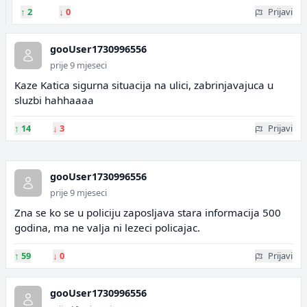
↑
2
↓
0
Prijavi
gooUser1730996556
prije 9 mjeseci
Kaze Katica sigurna situacija na ulici, zabrinjavajuca u
sluzbi hahhaaaa
↑
14
↓
3
Prijavi
gooUser1730996556
prije 9 mjeseci
Zna se ko se u policiju zaposljava stara informacija 500
godina, ma ne valja ni lezeci policajac.
↑
59
↓
0
Prijavi
gooUser1730996556