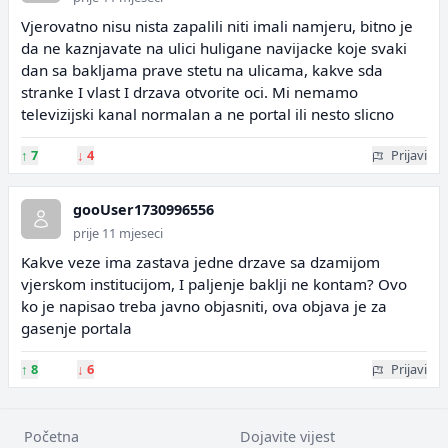
Vjerovatno nisu nista zapalili niti imali namjeru, bitno je
da ne kaznjavate na ulici huligane navijacke koje svaki
dan sa bakljama prave stetu na ulicama, kakve sda
stranke I vlast I drzava otvorite oci. Mi nemamo
televizijski kanal normalan a ne portal ili nesto slicno
↑
7
↓
4
Prijavi
gooUser1730996556
prije 11 mjeseci
Kakve veze ima zastava jedne drzave sa dzamijom
vjerskom institucijom, I paljenje baklji ne kontam? Ovo
ko je napisao treba javno objasniti, ova objava je za
gasenje portala
↑
8
↓
6
Prijavi
Početna
Dojavite vijest