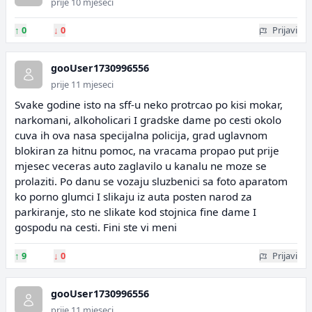
prije 10 mjeseci
↑
0
↓
0
Prijavi
gooUser1730996556
prije 11 mjeseci
Svake godine isto na sff-u neko protrcao po kisi mokar,
narkomani, alkoholicari I gradske dame po cesti okolo
cuva ih ova nasa specijalna policija, grad uglavnom
blokiran za hitnu pomoc, na vracama propao put prije
mjesec veceras auto zaglavilo u kanalu ne moze se
prolaziti. Po danu se vozaju sluzbenici sa foto aparatom
ko porno glumci I slikaju iz auta posten narod za
parkiranje, sto ne slikate kod stojnica fine dame I
gospodu na cesti. Fini ste vi meni
↑
9
↓
0
Prijavi
gooUser1730996556
prije 11 mjeseci