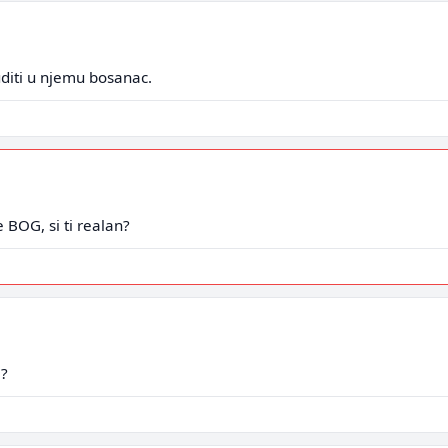
diti u njemu bosanac.
e BOG, si ti realan?
m?