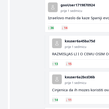
gooUser1719870924
prije 1 sedmicu
Izraelovo maslo da kaze Spaniji evo 
↑
36
↓
14
kxuser6a45ba75d
prije 1 sedmicu
RAZMISLJAS LI I O CEMU OSIM O
↑
13
↓
15
kxuser6a2bcd36b
prije 1 sedmicu
Cinjenica da ih mozes koristiti ov
↑
14
↓
11