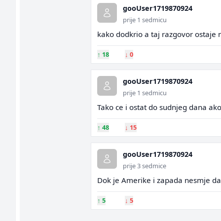
gooUser1719870924
prije 1 sedmicu
kako dodkrio a taj razgovor ostaje 
↑
18
↓
0
gooUser1719870924
prije 1 sedmicu
Tako ce i ostat do sudnjeg dana ak
↑
48
↓
15
gooUser1719870924
prije 3 sedmice
Dok je Amerike i zapada nesmje da 
↑
5
↓
5