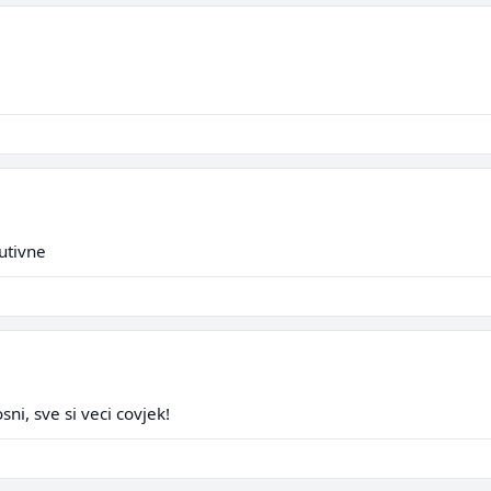
utivne
ni, sve si veci covjek!