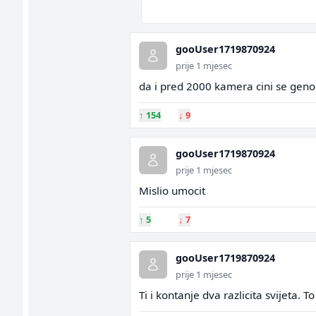
gooUser1719870924
prije 1 mjesec
da i pred 2000 kamera cini se geno
↑
154
↓
9
gooUser1719870924
prije 1 mjesec
Mislio umocit
↑
5
↓
7
gooUser1719870924
prije 1 mjesec
Ti i kontanje dva razlicita svijeta. T