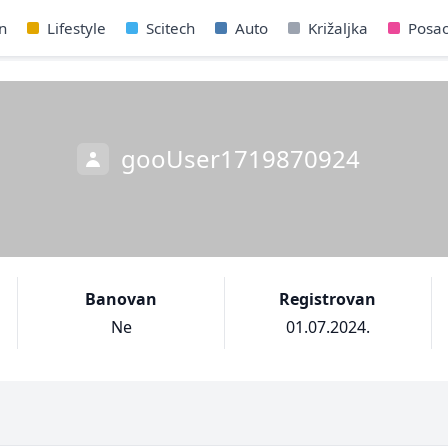
n
Lifestyle
Scitech
Auto
Križaljka
Posa
gooUser1719870924
Banovan
Registrovan
Ne
01.07.2024.