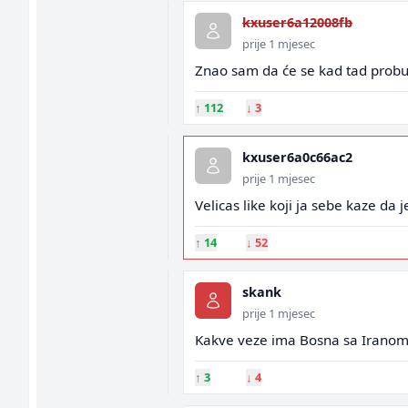
kxuser6a12008fb
prije 1 mjesec
Znao sam da će se kad tad probu
↑
112
↓
3
kxuser6a0c66ac2
prije 1 mjesec
Velicas like koji ja sebe kaze da j
↑
14
↓
52
skank
prije 1 mjesec
Kakve veze ima Bosna sa Irano
↑
3
↓
4