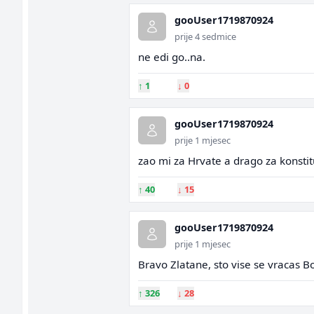
gooUser1719870924
prije 4 sedmice
ne edi go..na.
↑
1
↓
0
gooUser1719870924
prije 1 mjesec
zao mi za Hrvate a drago za konstit
↑
40
↓
15
gooUser1719870924
prije 1 mjesec
Bravo Zlatane, sto vise se vracas Bos
↑
326
↓
28