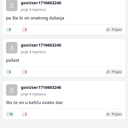
gooUser1716663246
prije 4 mjeseca
pa šta bi on onakvog dubaija
↑
9
↓
0
Prijavi
gooUser1716663246
prije 4 mjeseca
pošast
↑
6
↓
0
Prijavi
gooUser1716663246
prije 4 mjeseca
što će on u kafiću ovako star
↑
10
↓
2
Prijavi