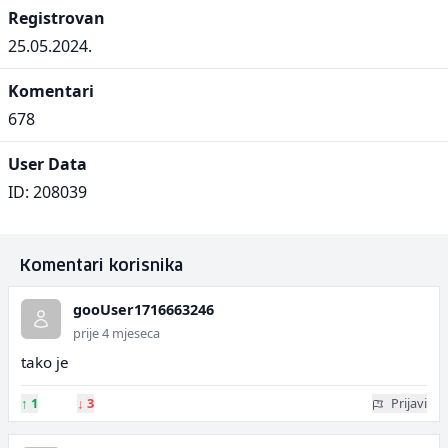
Registrovan
25.05.2024.
Komentari
678
User Data
ID: 208039
Komentari korisnika
gooUser1716663246
prije 4 mjeseca
tako je
↑
1
↓
3
Prijavi