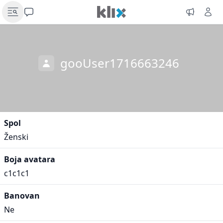
gooUser1716663246
Spol
Ženski
Boja avatara
c1c1c1
Banovan
Ne