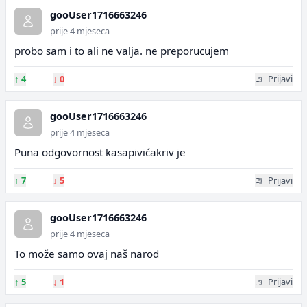
gooUser1716663246
prije 4 mjeseca
probo sam i to ali ne valja. ne preporucujem
↑
4
↓
0
Prijavi
gooUser1716663246
prije 4 mjeseca
Puna odgovornost kasapivićakriv je
↑
7
↓
5
Prijavi
gooUser1716663246
prije 4 mjeseca
To može samo ovaj naš narod
↑
5
↓
1
Prijavi