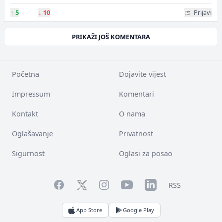
↑
5
↓
10
Prijavi
PRIKAŽI JOŠ KOMENTARA
Početna
Dojavite vijest
Impressum
Komentari
Kontakt
O nama
Oglašavanje
Privatnost
Sigurnost
Oglasi za posao
Facebook
YouTube
LinkedIn
Twitter
Instagram
RSS
App Store
Google Play