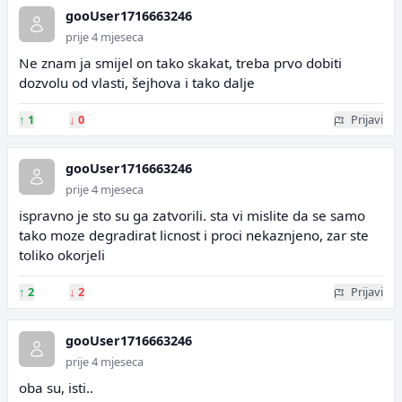
gooUser1716663246
prije 4 mjeseca
Ne znam ja smijel on tako skakat, treba prvo dobiti
dozvolu od vlasti, šejhova i tako dalje
↑
1
↓
0
Prijavi
gooUser1716663246
prije 4 mjeseca
ispravno je sto su ga zatvorili. sta vi mislite da se samo
tako moze degradirat licnost i proci nekaznjeno, zar ste
toliko okorjeli
↑
2
↓
2
Prijavi
gooUser1716663246
prije 4 mjeseca
oba su, isti..