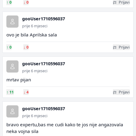
↑
0
↓
0
Prijavi
gooUser1710596037
prije 6 mjeseci
ovo je bila Aprilska sala
↑
0
↓
0
Prijavi
gooUser1710596037
prije 6 mjeseci
mrtav pijan
↑
11
↓
4
Prijavi
gooUser1710596037
prije 6 mjeseci
bravo expertu,bas me cudi kako te jos nije angazovala
neka vojna sila