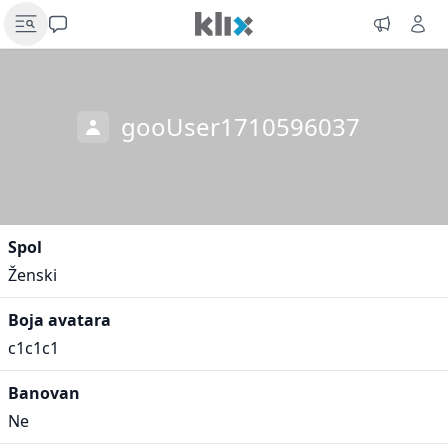
gooUser1710596037
Spol
Ženski
Boja avatara
c1c1c1
Banovan
Ne