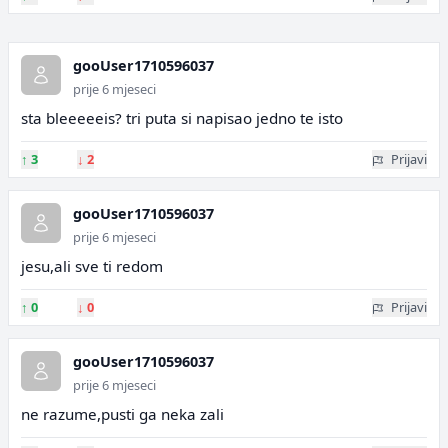
gooUser1710596037
prije 6 mjeseci
sta bleeeeeis? tri puta si napisao jedno te isto
↑
3
↓
2
Prijavi
gooUser1710596037
prije 6 mjeseci
jesu,ali sve ti redom
↑
0
↓
0
Prijavi
gooUser1710596037
prije 6 mjeseci
ne razume,pusti ga neka zali