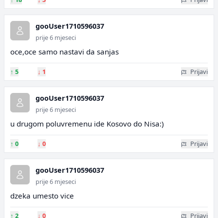
gooUser1710596037
prije 6 mjeseci
oce,oce samo nastavi da sanjas
↑
5
↓
1
Prijavi
gooUser1710596037
prije 6 mjeseci
u drugom poluvremenu ide Kosovo do Nisa:)
↑
0
↓
0
Prijavi
gooUser1710596037
prije 6 mjeseci
dzeka umesto vice
↑
2
↓
0
Prijavi