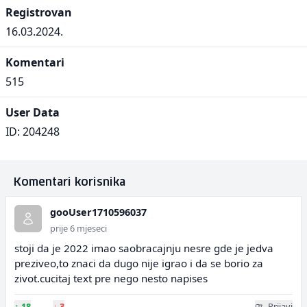
Registrovan
16.03.2024.
Komentari
515
User Data
ID: 204248
Komentari korisnika
gooUser1710596037
prije 6 mjeseci
stoji da je 2022 imao saobracajnju nesre gde je jedva
preziveo,to znaci da dugo nije igrao i da se borio za
zivot.cucitaj text pre nego nesto napises
↑
18
↓
3
Prijavi