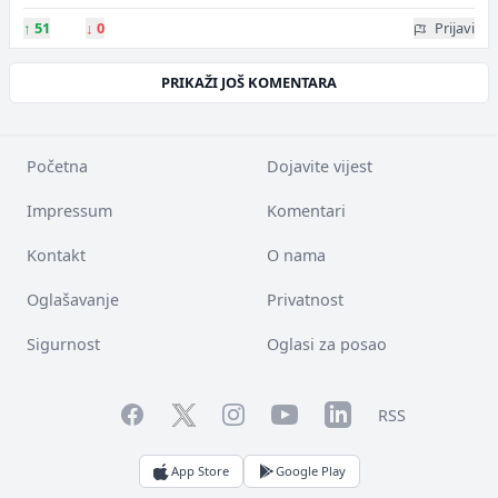
↑
51
↓
0
Prijavi
PRIKAŽI JOŠ KOMENTARA
Početna
Dojavite vijest
Impressum
Komentari
Kontakt
O nama
Oglašavanje
Privatnost
Sigurnost
Oglasi za posao
Facebook
YouTube
LinkedIn
Twitter
Instagram
RSS
App Store
Google Play