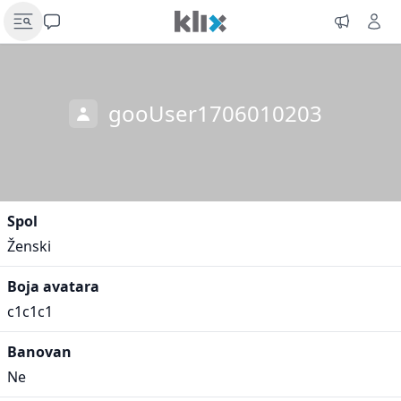
gooUser1706010203
Spol
Ženski
Boja avatara
c1c1c1
Banovan
Ne