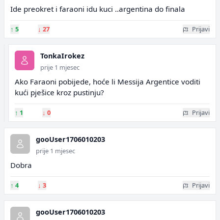
Ide preokret i faraoni idu kuci ..argentina do finala
↑
5
↓
27
Prijavi
TonkaIrokez
prije 1 mjesec
Ako Faraoni pobijede, hoće li Messija Argentice voditi
kući pješice kroz pustinju?
↑
1
↓
0
Prijavi
gooUser1706010203
prije 1 mjesec
Dobra
↑
4
↓
3
Prijavi
gooUser1706010203