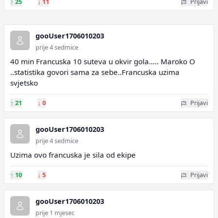
↑
25
↓
11
Prijavi
gooUser1706010203
prije 4 sedmice
40 min Francuska 10 suteva u okvir gola..... Maroko O
..statistika govori sama za sebe..Francuska uzima
svjetsko
↑
21
↓
0
Prijavi
gooUser1706010203
prije 4 sedmice
Uzima ovo francuska je sila od ekipe
↑
10
↓
5
Prijavi
gooUser1706010203
prije 1 mjesec