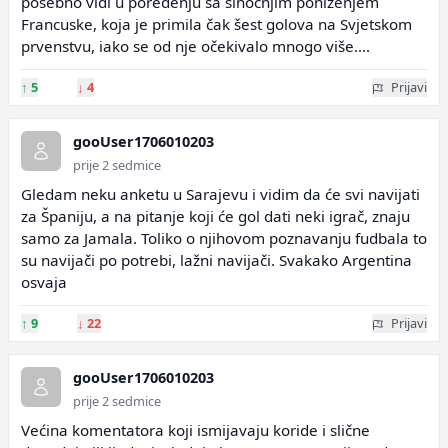
posebno vidi u poređenju sa sinoćnjim poniženjem
Francuske, koja je primila čak šest golova na Svjetskom
prvenstvu, iako se od nje očekivalo mnogo više....
↑
5
↓
4
Prijavi
gooUser1706010203
prije 2 sedmice
Gledam neku anketu u Sarajevu i vidim da će svi navijati
za Španiju, a na pitanje koji će gol dati neki igrač, znaju
samo za Jamala. Toliko o njihovom poznavanju fudbala to
su navijači po potrebi, lažni navijači. Svakako Argentina
osvaja
↑
9
↓
22
Prijavi
gooUser1706010203
prije 2 sedmice
Većina komentatora koji ismijavaju koride i slične