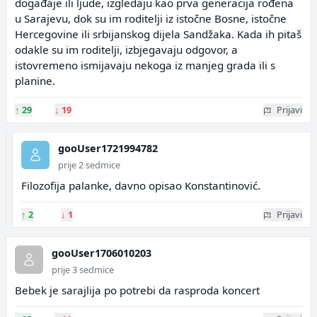
događaje ili ljude, izgledaju kao prva generacija rođena
u Sarajevu, dok su im roditelji iz istočne Bosne, istočne
Hercegovine ili srbijanskog dijela Sandžaka. Kada ih pitaš
odakle su im roditelji, izbjegavaju odgovor, a
istovremeno ismijavaju nekoga iz manjeg grada ili s
planine.
↑
29
↓
19
Prijavi
gooUser1721994782
prije 2 sedmice
Filozofija palanke, davno opisao Konstantinović.
↑
2
↓
1
Prijavi
gooUser1706010203
prije 3 sedmice
Bebek je sarajlija po potrebi da rasproda koncert