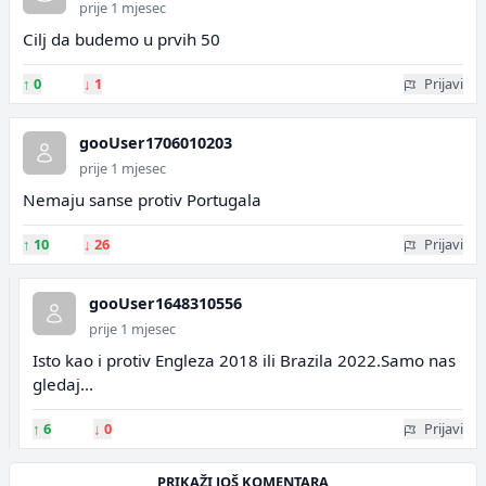
prije 1 mjesec
Cilj da budemo u prvih 50
↑
0
↓
1
Prijavi
gooUser1706010203
prije 1 mjesec
Nemaju sanse protiv Portugala
↑
10
↓
26
Prijavi
gooUser1648310556
prije 1 mjesec
Isto kao i protiv Engleza 2018 ili Brazila 2022.Samo nas
gledaj...
↑
6
↓
0
Prijavi
PRIKAŽI JOŠ KOMENTARA