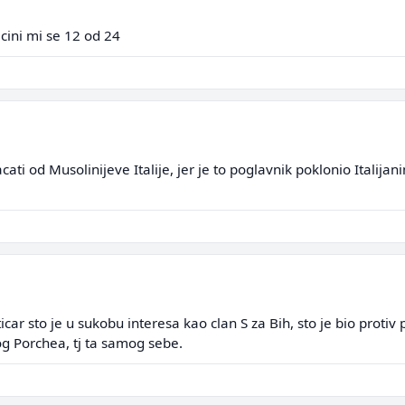
 cini mi se 12 od 24
cati od Musolinijeve Italije, jer je to poglavnik poklonio Italijan
ticar sto je u sukobu interesa kao clan S za Bih, sto je bio pro
og Porchea, tj ta samog sebe.