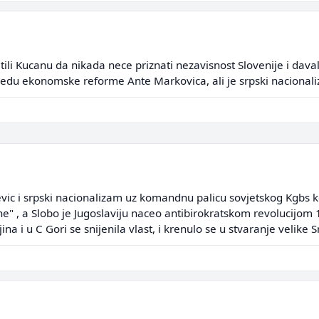
tili Kucanu da nikada nece priznati nezavisnost Slovenije i davali
vedu ekonomske reforme Ante Markovica, ali je srpski nacionaliz
sevic i srpski nacionalizam uz komandnu palicu sovjetskog Kgbs koj
ne" , a Slobo je Jugoslaviju naceo antibirokratskom revolucijom 1
a i u C Gori se snijenila vlast, i krenulo se u stvaranje velike Sr