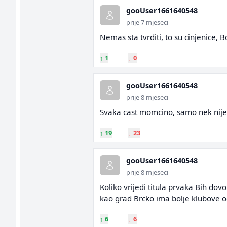
gooUser1661640548
prije 7 mjeseci
Nemas sta tvrditi, to su cinjenice, 
↑
1
↓
0
gooUser1661640548
prije 8 mjeseci
Svaka cast momcino, samo nek nije s
↑
19
↓
23
gooUser1661640548
prije 8 mjeseci
Koliko vrijedi titula prvaka Bih dov
kao grad Brcko ima bolje klubove od
↑
6
↓
6