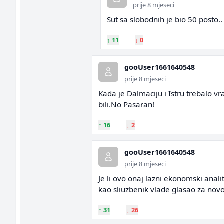
prije 8 mjeseci
Sut sa slobodnih je bio 50 posto..
↑
11
↓
0
gooUser1661640548
prije 8 mjeseci
Kada je Dalmaciju i Istru trebalo vra
bili.No Pasaran!
↑
16
↓
2
gooUser1661640548
prije 8 mjeseci
Je li ovo onaj lazni ekonomski anali
kao sliuzbenik vlade glasao za nov
↑
31
↓
26