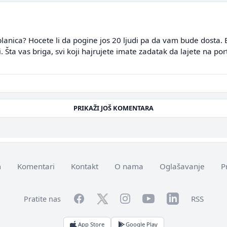
ablanica? Hocete li da pogine jos 20 ljudi pa da vam bude dosta. Bo
li. Šta vas briga, svi koji hajrujete imate zadatak da lajete na 
PRIKAŽI JOŠ KOMENTARA
m
Komentari
Kontakt
O nama
Oglašavanje
P
Facebook
YouTube
LinkedIn
Twitter
Instagram
RSS
Pratite nas
App Store
Google Play