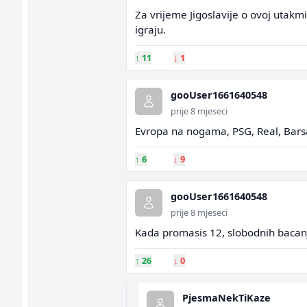
Za vrijeme Jigoslavije o ovoj utakmi
igraju.
↑
11
↓
1
gooUser1661640548
prije 8 mjeseci
Evropa na nogama, PSG, Real, Barsa
↑
6
↓
9
gooUser1661640548
prije 8 mjeseci
Kada promasis 12, slobodnih bacanja
↑
26
↓
0
PjesmaNekTiKaze