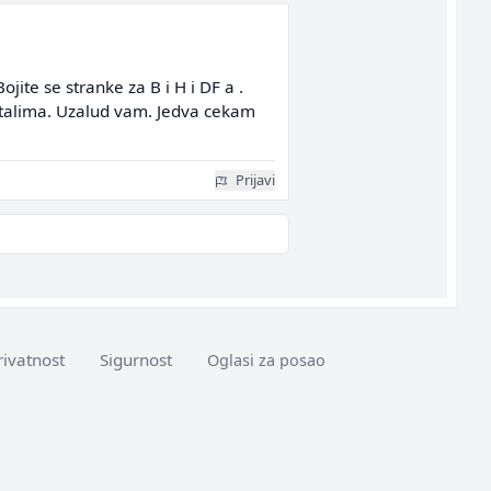
jite se stranke za B i H i DF a .
portalima. Uzalud vam. Jedva cekam
Prijavi
rivatnost
Sigurnost
Oglasi za posao