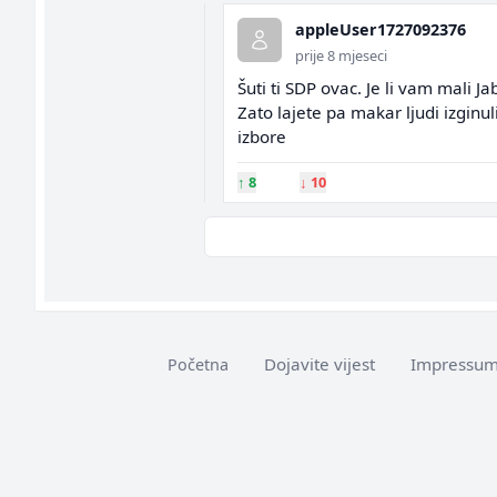
appleUser1727092376
prije 8 mjeseci
Šuti ti SDP ovac. Je li vam mali J
Zato lajete pa makar ljudi izginu
izbore
↑
8
↓
10
Dojavite vijest
Impressu
Početna