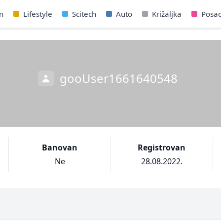
n
Lifestyle
Scitech
Auto
Križaljka
Posa
gooUser1661640548
Banovan
Registrovan
Ne
28.08.2022.