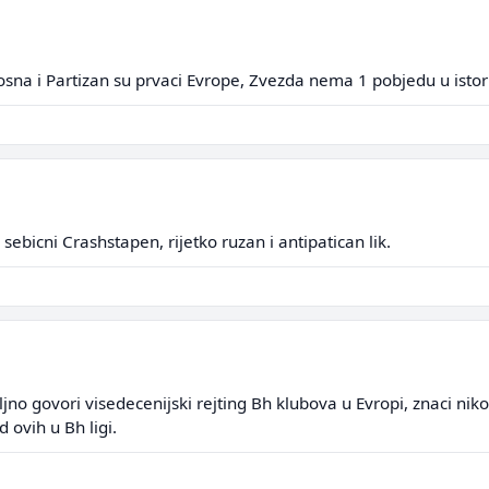
Bosna i Partizan su prvaci Evrope, Zvezda nema 1 pobjedu u istorij
ebicni Crashstapen, rijetko ruzan i antipatican lik.
oljno govori visedecenijski rejting Bh klubova u Evropi, znaci ni
 ovih u Bh ligi.