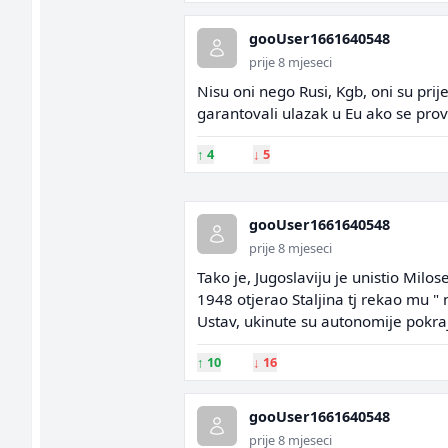
gooUser1661640548
prije 8 mjeseci
Nisu oni nego Rusi, Kgb, oni su prije
garantovali ulazak u Eu ako se pro
↑
4
↓
5
gooUser1661640548
prije 8 mjeseci
Tako je, Jugoslaviju je unistio Milo
1948 otjerao Staljina tj rekao mu " 
Ustav, ukinute su autonomije pokrajin
↑
10
↓
16
gooUser1661640548
prije 8 mjeseci