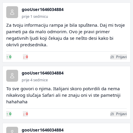
gooUser1646034884
prije 1 sedmicu
Za tvoju informaciju rampa je bila spuštena. Daj mi tvoje
pameti pa da malo odmorim. Ovo je pravi primer
negativnih ljudi koji čekaju da se nešto desi kako bi
okrivli predsednika.
↑
0
↓
0
Prijavi
gooUser1646034884
prije 4 sedmice
To sve govori o njima. Italijani skoro potvrdili da nema
nikakvog slučaja Safari ali ne znaju oni vi ste pametniji
hahahaha
↑
0
↓
0
Prijavi
gooUser1646034884