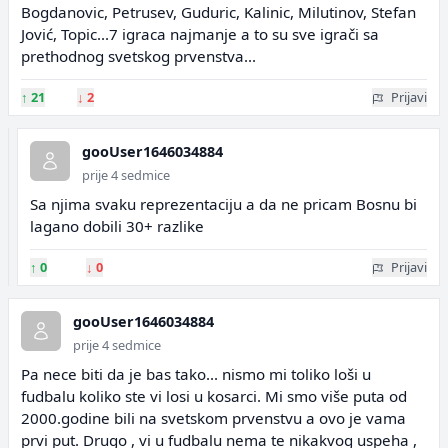
Bogdanovic, Petrusev, Guduric, Kalinic, Milutinov, Stefan
Jović, Topic...7 igraca najmanje a to su sve igrači sa
prethodnog svetskog prvenstva...
↑
21
↓
2
Prijavi
gooUser1646034884
prije 4 sedmice
Sa njima svaku reprezentaciju a da ne pricam Bosnu bi
lagano dobili 30+ razlike
↑
0
↓
0
Prijavi
gooUser1646034884
prije 4 sedmice
Pa nece biti da je bas tako... nismo mi toliko loši u
fudbalu koliko ste vi losi u kosarci. Mi smo više puta od
2000.godine bili na svetskom prvenstvu a ovo je vama
prvi put. Drugo , vi u fudbalu nema te nikakvog uspeha ,