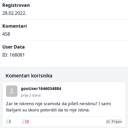
Registrovan
28.02.2022.
Komentari
458
User Data
ID: 168081
Komentari korisnika
gooUser1646034884
prije 2 dana
Zar te iskreno nije sramota da pišeš neistinu? I sami
Italijani su skoro potvrdili da to nije istina.
↑
3
↓
12
Prijavi