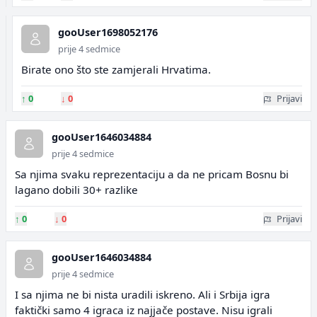
gooUser1698052176
prije 4 sedmice
Birate ono što ste zamjerali Hrvatima.
↑
0
↓
0
Prijavi
gooUser1646034884
prije 4 sedmice
Sa njima svaku reprezentaciju a da ne pricam Bosnu bi
lagano dobili 30+ razlike
↑
0
↓
0
Prijavi
gooUser1646034884
prije 4 sedmice
I sa njima ne bi nista uradili iskreno. Ali i Srbija igra
faktički samo 4 igraca iz najjače postave. Nisu igrali