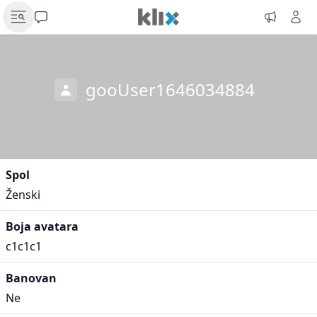
gooUser1646034884
Spol
Ženski
Boja avatara
c1c1c1
Banovan
Ne