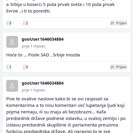
a Srbija u kosarci 5 puta prvak sveta i 10 puta prvak
Evroe ..i ti to porediti.
↑
3
↓
2
Prijavi
gooUser1646034884
prije 1 mjesec
Hoće to ... Posle SAD , Srbije mozda
↑
1
↓
0
Prijavi
gooUser1646034884
prije 1 mjesec
Pise te ovakve naslove kako bi se ovi raspisali sa
komentarima a to nisu komentari već lupetanja ljudi koji
pojma nemaju, ili su znaju ali bezobrazni... Kafa
predsednik države podnese ostavku, u svakoj zemljo i po
Ustavu predsednik skupštine ili parlamenta preuzima
funkciju predsednika države. Ali naravno to je sve