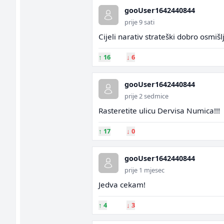
gooUser1642440844
prije 9 sati
Cijeli narativ strateški dobro osmiš
↑
16
↓
6
gooUser1642440844
prije 2 sedmice
Rasteretite ulicu Dervisa Numica!!!
↑
17
↓
0
gooUser1642440844
prije 1 mjesec
Jedva cekam!
↑
4
↓
3