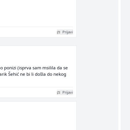
Prijavi
no ponizi (isprva sam msilila da se
rik Šehić ne bi li došla do nekog
Prijavi