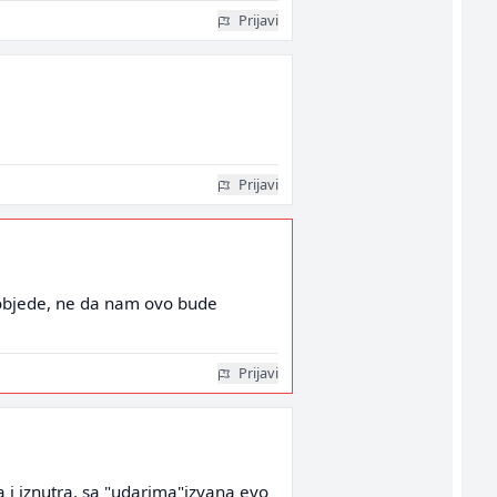
Prijavi
Prijavi
pobjede, ne da nam ovo bude
Prijavi
a i iznutra, sa "udarima"izvana evo