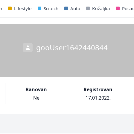
n
Lifestyle
Scitech
Auto
Križaljka
Posa
gooUser1642440844
Banovan
Registrovan
Ne
17.01.2022.