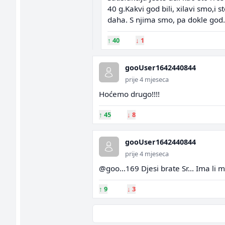
40 g.Kakvi god bili, xilavi smo,i 
daha. S njima smo, pa dokle god.
↑
40
↓
1
gooUser1642440844
prije 4 mjeseca
Hoćemo drugo!!!!
↑
45
↓
8
gooUser1642440844
prije 4 mjeseca
@goo...169 Djesi brate Sr... Ima li 
↑
9
↓
3