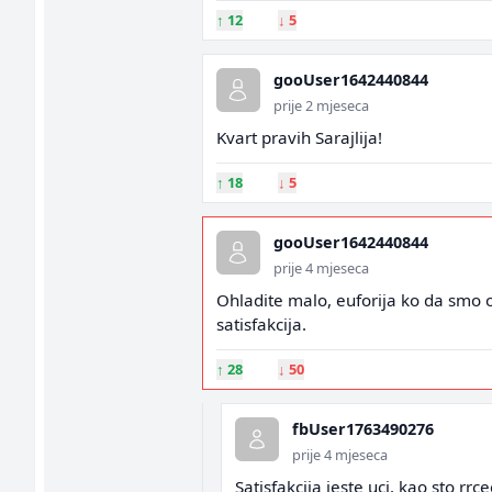
↑
12
↓
5
gooUser1642440844
prije 2 mjeseca
Kvart pravih Sarajlija!
↑
18
↓
5
gooUser1642440844
prije 4 mjeseca
Ohladite malo, euforija ko da smo 
satisfakcija.
↑
28
↓
50
fbUser1763490276
prije 4 mjeseca
Satisfakcija jeste uci. kao sto r