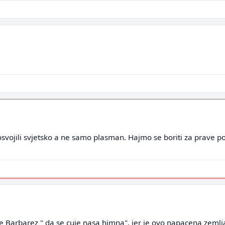
osvojili svjetsko a ne samo plasman. Hajmo se boriti za prave 
rcee Barbarez " da se cuje nasa himna". jer je ovo napacena zemlj