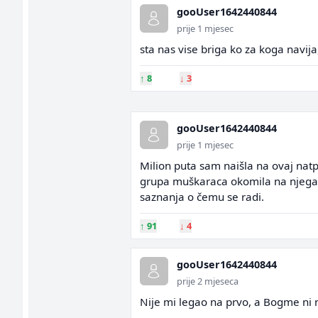
gooUser1642440844
prije 1 mjesec
sta nas vise briga ko za koga navija
↑
8
↓
3
gooUser1642440844
prije 1 mjesec
Milion puta sam naišla na ovaj natpis
grupa muškaraca okomila na njega). T
saznanja o čemu se radi.
↑
91
↓
4
gooUser1642440844
prije 2 mjeseca
Nije mi legao na prvo, a Bogme ni 