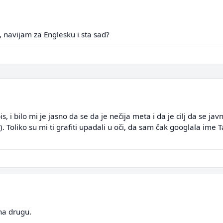
, navijam za Englesku i sta sad?
, i bilo mi je jasno da se da je nečija meta i da je cilj da se jav
oliko su mi ti grafiti upadali u oči, da sam čak googlala ime Ta
na drugu.