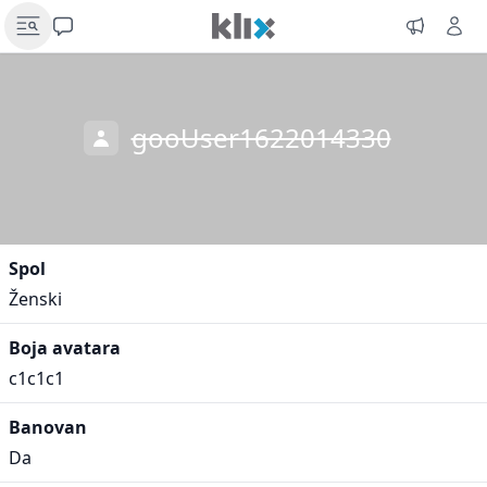
gooUser1622014330
Spol
Ženski
Boja avatara
c1c1c1
Banovan
Da