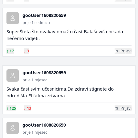
gooUser1608820659
prije 1 sedmicu
Super.Šteta što ovakav omaž u čast Balaševića nikada
nećemo vidjeti.
↑
17
↓
3
Prijavi
gooUser1608820659
prije 1 mjesec
Svaka čast svim učesnicima.Da zdravi stignete do
odredišta.El fatiha zrtvama.
↑
125
↓
13
Prijavi
gooUser1608820659
prije 1 mjesec