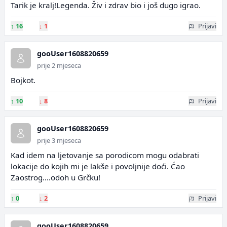
Tarik je kralj!Legenda. Živ i zdrav bio i još dugo igrao.
↑
16
↓
1
Prijavi
gooUser1608820659
prije 2 mjeseca
Bojkot.
↑
10
↓
8
Prijavi
gooUser1608820659
prije 3 mjeseca
Kad idem na ljetovanje sa porodicom mogu odabrati
lokacije do kojih mi je lakše i povoljnije doći. Ćao
Zaostrog....odoh u Grčku!
↑
0
↓
2
Prijavi
gooUser1608820659