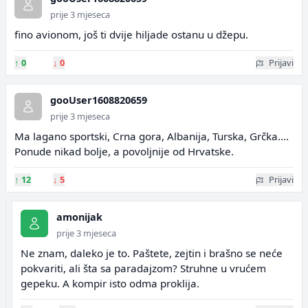
prije 3 mjeseca
fino avionom, još ti dvije hiljade ostanu u džepu.
↑
0
↓
0
Prijavi
gooUser1608820659
prije 3 mjeseca
Ma lagano sportski, Crna gora, Albanija, Turska, Grčka....
Ponude nikad bolje, a povoljnije od Hrvatske.
↑
12
↓
5
Prijavi
amonijak
prije 3 mjeseca
Ne znam, daleko je to. Paštete, zejtin i brašno se neće
pokvariti, ali šta sa paradajzom? Struhne u vrućem
gepeku. A kompir isto odma proklija.