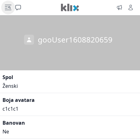
gooUser1608820659
Spol
Ženski
Boja avatara
c1c1c1
Banovan
Ne