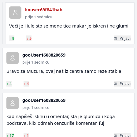
kxuser69f841bab
prije 1 sedmicu
Veći je Hule sto se mene tice makar je iskren i ne glumi
↑
9
↓
5
Prijavi
gooUser1608820659
prije 1 sedmicu
Bravo za Muzura, ovaj naš iz centra samo reze stabla.
↑
4
↓
4
Prijavi
gooUser1608820659
prije 1 sedmicu
kad napišeš istinu u omentar, sta je glumica i koga
podrzava, klix odmah cenzuriše komentar. fuj
↑
17
↓
1
Prijavi