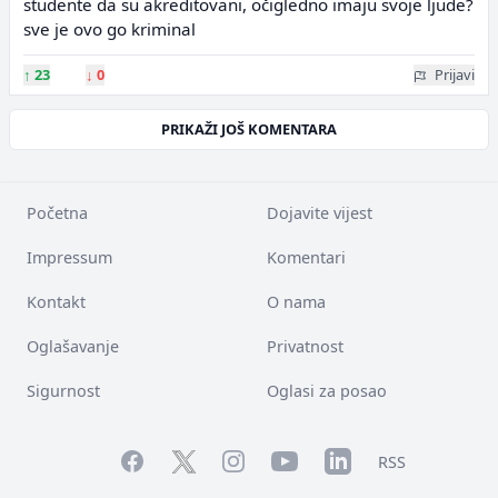
studente da su akreditovani, očigledno imaju svoje ljude?
sve je ovo go kriminal
↑
23
↓
0
Prijavi
PRIKAŽI JOŠ KOMENTARA
Početna
Dojavite vijest
Impressum
Komentari
Kontakt
O nama
Oglašavanje
Privatnost
Sigurnost
Oglasi za posao
Facebook
YouTube
LinkedIn
Twitter
Instagram
RSS