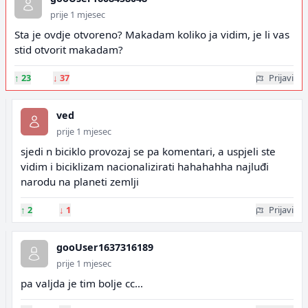
prije 1 mjesec
Sta je ovdje otvoreno? Makadam koliko ja vidim, je li vas
stid otvorit makadam?
↑
23
↓
37
Prijavi
ved
prije 1 mjesec
sjedi n biciklo provozaj se pa komentari, a uspjeli ste
vidim i biciklizam nacionalizirati hahahahha najluđi
narodu na planeti zemlji
↑
2
↓
1
Prijavi
gooUser1637316189
prije 1 mjesec
pa valjda je tim bolje cc...