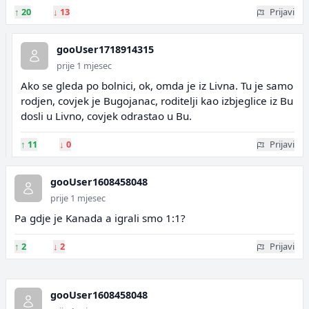
↑
20
↓
13
Prijavi
gooUser1718914315
prije 1 mjesec
Ako se gleda po bolnici, ok, omda je iz Livna. Tu je samo
rodjen, covjek je Bugojanac, roditelji kao izbjeglice iz Bu
dosli u Livno, covjek odrastao u Bu.
↑
11
↓
0
Prijavi
gooUser1608458048
prije 1 mjesec
Pa gdje je Kanada a igrali smo 1:1?
↑
2
↓
2
Prijavi
gooUser1608458048