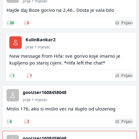
prije 1 mjesec
Hajde daj Boze gorivo na 2,46.. Dosta je vala bilo
↑
26
↓
0
Prijavi
KulinBankar2
prije 1 mjesec
New message from Hifa: sve gorivo koje imamo je
kupljeno po staroj cijeni. *Hifa left the chat*
↑
1
↓
1
Prijavi
gooUser1608458048
prije 1 mjesec
Mislis 176, ako si mislio vec na duplo od ulozenog
↑
6
↓
2
Prijavi
gooUser1608458048