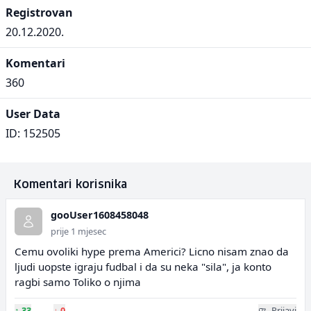
Registrovan
20.12.2020.
Komentari
360
User Data
ID: 152505
Komentari korisnika
gooUser1608458048
prije 1 mjesec
Cemu ovoliki hype prema Americi? Licno nisam znao da
ljudi uopste igraju fudbal i da su neka "sila", ja konto
ragbi samo Toliko o njima
↑
33
↓
0
Prijavi