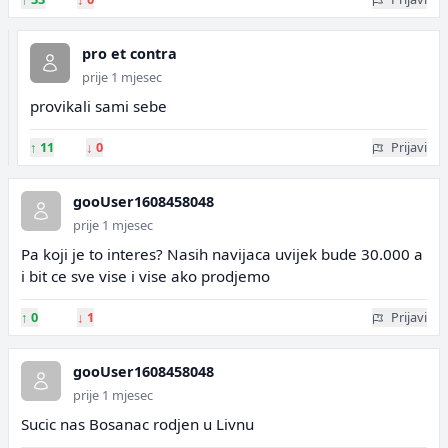
pro et contra
prije 1 mjesec
provikali sami sebe
↑
11
↓
0
Prijavi
gooUser1608458048
prije 1 mjesec
Pa koji je to interes? Nasih navijaca uvijek bude 30.000 a
i bit ce sve vise i vise ako prodjemo
↑
0
↓
1
Prijavi
gooUser1608458048
prije 1 mjesec
Sucic nas Bosanac rodjen u Livnu