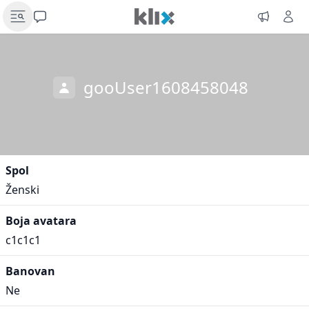
gooUser1608458048
Spol
Ženski
Boja avatara
c1c1c1
Banovan
Ne