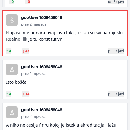
↑
0
↓
0
Prijavi
gooUser1608458048
prije 2 mjeseca
Najvise me nervira ovaj jovo lukic, ostali su svi na mjestu.
Realno, lik je tu konstitutivni
↑
4
↓
47
Prijavi
gooUser1608458048
prije 2 mjeseca
Isto bošća
↑
4
↓
14
Prijavi
gooUser1608458048
prije 2 mjeseca
A niko ne ceslja finru kojoj je istekla akreditacija i lažu