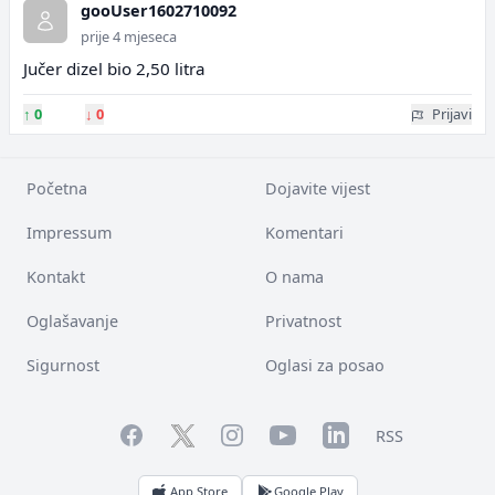
gooUser1602710092
prije 4 mjeseca
Jučer dizel bio 2,50 litra
↑
0
↓
0
Prijavi
Početna
Dojavite vijest
Impressum
Komentari
Kontakt
O nama
Oglašavanje
Privatnost
Sigurnost
Oglasi za posao
Facebook
YouTube
LinkedIn
Twitter
Instagram
RSS
App Store
Google Play