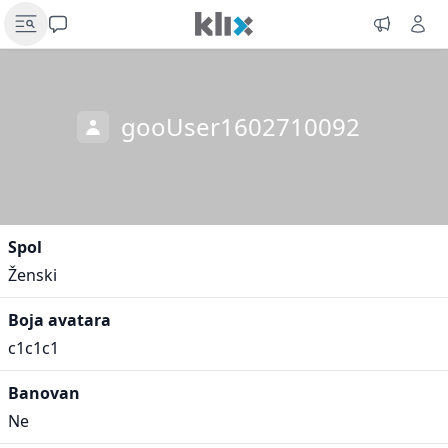
gooUser1602710092
Spol
Ženski
Boja avatara
c1c1c1
Banovan
Ne