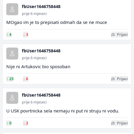
fbUser1646758448
prije 6 mjeseci
MOgao im je to prepisati odmah da se ne muce
↑
4
↓
3
Prijavi
fbUser1646758448
prije 6 mjeseci
Nije ni Artukovic bio sposoban
↑
23
↓
6
Prijavi
fbUser1646758448
prije 6 mjeseci
U USK povrtnicka sela nemaju ni put ni struju ni vodu.
↑
0
↓
2
Prijavi