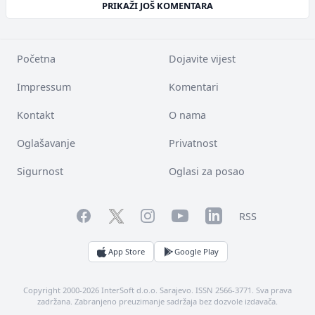
PRIKAŽI JOŠ KOMENTARA
Početna
Dojavite vijest
Impressum
Komentari
Kontakt
O nama
Oglašavanje
Privatnost
Sigurnost
Oglasi za posao
Facebook
YouTube
LinkedIn
Twitter
Instagram
RSS
App Store
Google Play
Copyright 2000-2026 InterSoft d.o.o. Sarajevo. ISSN 2566-3771. Sva prava
zadržana. Zabranjeno preuzimanje sadržaja bez dozvole izdavača.