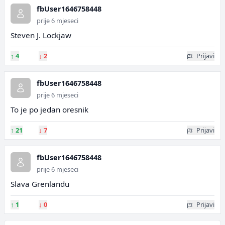
fbUser1646758448
prije 6 mjeseci
Steven J. Lockjaw
↑
4
↓
2
Prijavi
fbUser1646758448
prije 6 mjeseci
To je po jedan oresnik
↑
21
↓
7
Prijavi
fbUser1646758448
prije 6 mjeseci
Slava Grenlandu
↑
1
↓
0
Prijavi