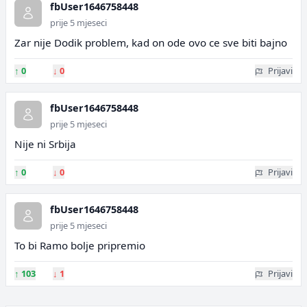
fbUser1646758448
prije 5 mjeseci
Zar nije Dodik problem, kad on ode ovo ce sve biti bajno
↑
0
↓
0
Prijavi
fbUser1646758448
prije 5 mjeseci
Nije ni Srbija
↑
0
↓
0
Prijavi
fbUser1646758448
prije 5 mjeseci
To bi Ramo bolje pripremio
↑
103
↓
1
Prijavi