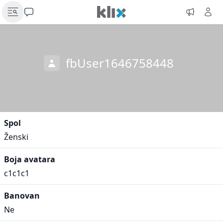
fbUser1646758448
Spol
Ženski
Boja avatara
c1c1c1
Banovan
Ne