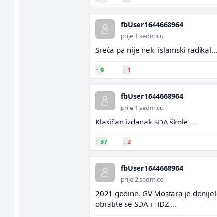
fbUser1644668964
prije 1 sedmicu
Sreća pa nije neki islamski radikal...
↑
9
↓
1
fbUser1644668964
prije 1 sedmicu
Klasičan izdanak SDA škole....
↑
37
↓
2
fbUser1644668964
prije 2 sedmice
2021 godine. GV Mostara je donijelo
obratite se SDA i HDZ....