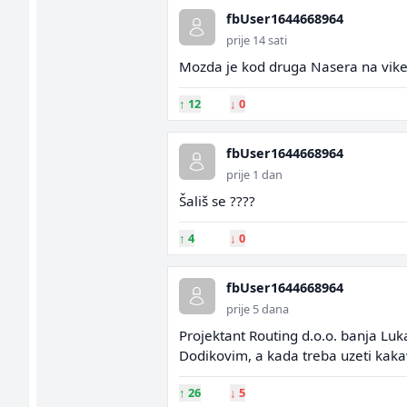
fbUser1644668964
prije 14 sati
Mozda je kod druga Nasera na vike
↑
12
↓
0
fbUser1644668964
prije 1 dan
Šališ se ????
↑
4
↓
0
fbUser1644668964
prije 5 dana
Projektant Routing d.o.o. banja Lu
Dodikovim, a kada treba uzeti kakav
↑
26
↓
5