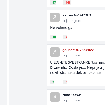
↑
47
↓
148
kxuser6a14199b3
prije 1 mjesec
Ne volimo ga
↑
18
↓
7
gouser18778551651
prije 1 mjesec
UJEDINITE SVE STRANKE (bošnjačke
Državnih....Dosta je.... Neprijate
nekih stranaka dok ovi oko nas i
↑
9
↓
5
NinoBrown
prije 1 mjesec