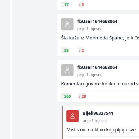
↑
17
↓
5
fbUser1644668964
prije 1 mjesec
Šta kažu iz Mehmeda Spahe, je li O
↑
28
↓
2
fbUser1644668964
prije 1 mjesec
Komentari govore koliko te narod vol
↑
260
↓
28
Bijeli96327541
prije 1 mjesec
Mislis ovi na klixu koji pljuju sve