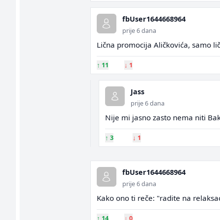
fbUser1644668964
prije 6 dana
Lična promocija Aličkovića, samo lični
↑
11
↓
1
Jass
prije 6 dana
Nije mi jasno zasto nema niti Baki
↑
3
↓
1
fbUser1644668964
prije 6 dana
Kako ono ti reče: "radite na relaks
↑
14
↓
0