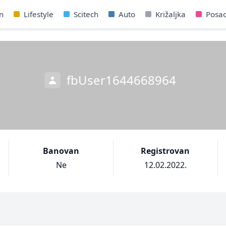
n
Lifestyle
Scitech
Auto
Križaljka
Posa
fbUser1644668964
Banovan
Registrovan
Ne
12.02.2022.