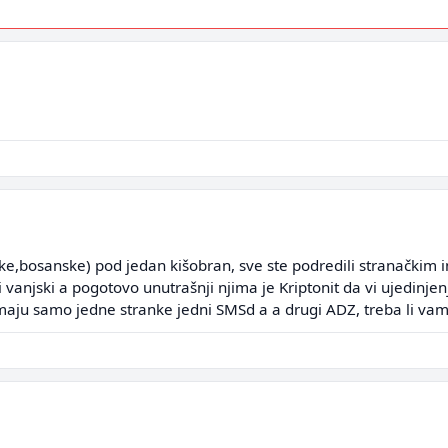
,bosanske) pod jedan kišobran, sve ste podredili stranačkim in
lji vanjski a pogotovo unutrašnji njima je Kriptonit da vi ujedinje
maju samo jedne stranke jedni SMSd a a drugi ADZ, treba li vam 