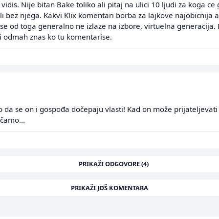
a vidis. Nije bitan Bake toliko ali pitaj na ulici 10 ljudi za koga ce
 bez njega. Kakvi Klix komentari borba za lajkove najobicnija a 
se od toga generalno ne izlaze na izbore, virtuelna generacija. 
 i odmah znas ko tu komentarise.
o da se on i gospođa dočepaju vlasti! Kad on može prijateljevat
čamo...
PRIKAŽI ODGOVORE (4)
PRIKAŽI JOŠ KOMENTARA