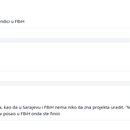
ndici u FBiH
ka, kao da u Sarajevu i FBiH nema niko da zna projekta uradit. 
 posao u FBiH onda ste finiiii