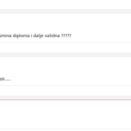
smina diploma i dalje validna ?????
i.....