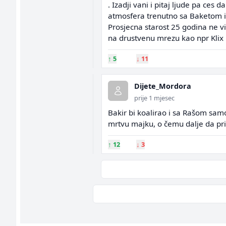
. Izadji vani i pitaj ljude pa ces d
atmosfera trenutno sa Baketom ili
Prosjecna starost 25 godina ne vi
na drustvenu mrezu kao npr Klix
↑
5
↓
11
Dijete_Mordora
prije 1 mjesec
Bakir bi koalirao i sa Rašom sam
mrtvu majku, o čemu dalje da pri
↑
12
↓
3