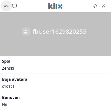
fbUser1629820255
Spol
Ženski
Boja avatara
c1c1c1
Banovan
Ne