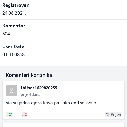
Registrovan
24.08.2021.
Komentari
504
User Data
ID: 160868
Komentari korisnika
fbUser1629820255
prije 4 dana
sta su jadna djeca kriva pa kako god se zvalo
↑
21
↓
2
Prijavi