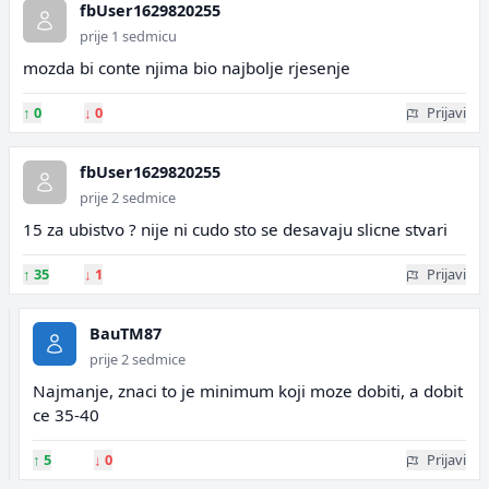
fbUser1629820255
prije 1 sedmicu
mozda bi conte njima bio najbolje rjesenje
↑
0
↓
0
Prijavi
fbUser1629820255
prije 2 sedmice
15 za ubistvo ? nije ni cudo sto se desavaju slicne stvari
↑
35
↓
1
Prijavi
BauTM87
prije 2 sedmice
Najmanje, znaci to je minimum koji moze dobiti, a dobit
ce 35-40
↑
5
↓
0
Prijavi