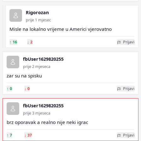
Rigorozan
prije 1 mjesec
Misle na lokalno vrijeme u Americi vjerovatno
↑
16
↓
2
Prijavi
fbUser1629820255
prije 2 mjeseca
zar su na spisku
↑
0
↓
0
Prijavi
fbUser1629820255
prije 3 mjeseca
brz oporavak a realno nije neki igrac
↑
7
↓
37
Prijavi