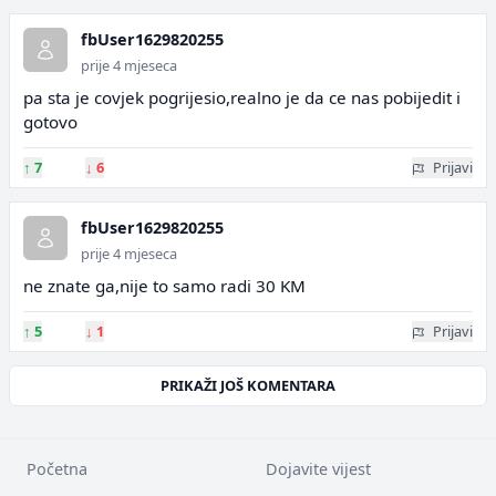
fbUser1629820255
prije 4 mjeseca
pa sta je covjek pogrijesio,realno je da ce nas pobijedit i
gotovo
↑
7
↓
6
Prijavi
fbUser1629820255
prije 4 mjeseca
ne znate ga,nije to samo radi 30 KM
↑
5
↓
1
Prijavi
PRIKAŽI JOŠ KOMENTARA
Početna
Dojavite vijest