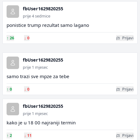
fbUser1629820255
prije 4 sedmice
ponistice trump rezultat samo lagano
↑
26
↓
0
Prijavi
fbUser1629820255
prije 1 mjesec
samo trazi sve mpze za tebe
↑
0
↓
0
Prijavi
fbUser1629820255
prije 1 mjesec
kako je u 18 00 najraniji termin
↑
2
↓
11
Prijavi