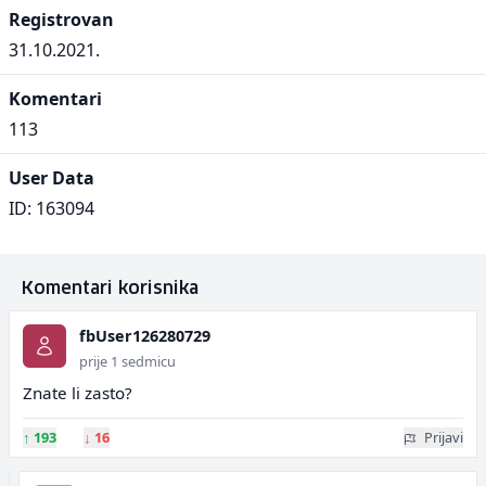
Registrovan
31.10.2021.
Komentari
113
User Data
ID: 163094
Komentari korisnika
fbUser126280729
prije 1 sedmicu
Znate li zasto?
↑
193
↓
16
Prijavi