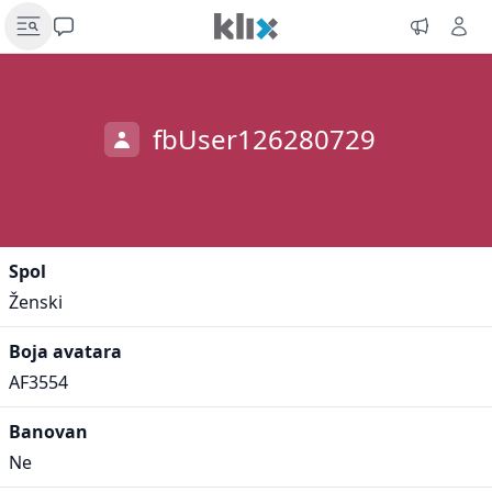
fbUser126280729
Spol
Ženski
Boja avatara
AF3554
Banovan
Ne