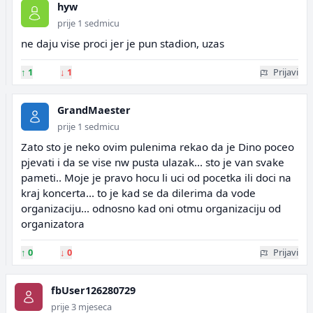
hyw
prije 1 sedmicu
ne daju vise proci jer je pun stadion, uzas
↑
1
↓
1
Prijavi
GrandMaester
prije 1 sedmicu
Zato sto je neko ovim pulenima rekao da je Dino poceo
pjevati i da se vise nw pusta ulazak... sto je van svake
pameti.. Moje je pravo hocu li uci od pocetka ili doci na
kraj koncerta... to je kad se da dilerima da vode
organizaciju... odnosno kad oni otmu organizaciju od
organizatora
↑
0
↓
0
Prijavi
fbUser126280729
prije 3 mjeseca