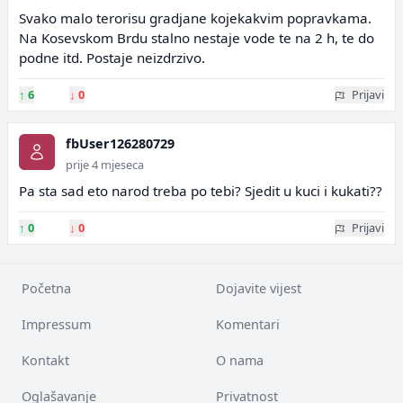
Svako malo terorisu gradjane kojekakvim popravkama.
Na Kosevskom Brdu stalno nestaje vode te na 2 h, te do
podne itd. Postaje neizdrzivo.
↑
6
↓
0
Prijavi
fbUser126280729
prije 4 mjeseca
Pa sta sad eto narod treba po tebi? Sjedit u kuci i kukati??
↑
0
↓
0
Prijavi
Početna
Dojavite vijest
Impressum
Komentari
Kontakt
O nama
Oglašavanje
Privatnost