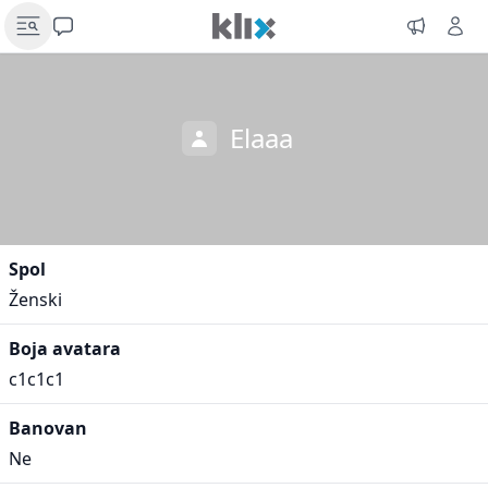
Elaaa
Spol
Ženski
Boja avatara
c1c1c1
Banovan
Ne