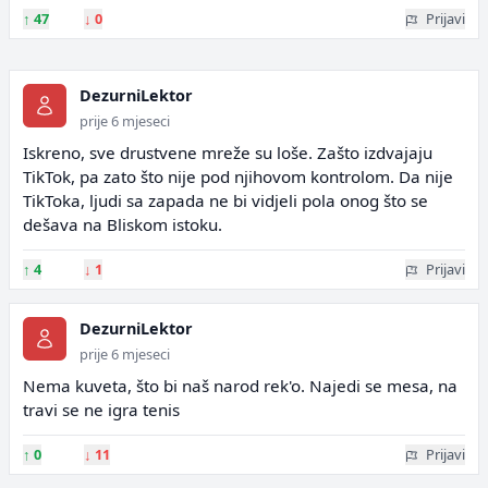
↑
47
↓
0
Prijavi
DezurniLektor
prije 6 mjeseci
Iskreno, sve drustvene mreže su loše. Zašto izdvajaju
TikTok, pa zato što nije pod njihovom kontrolom. Da nije
TikToka, ljudi sa zapada ne bi vidjeli pola onog što se
dešava na Bliskom istoku.
↑
4
↓
1
Prijavi
DezurniLektor
prije 6 mjeseci
Nema kuveta, što bi naš narod rek'o. Najedi se mesa, na
travi se ne igra tenis
↑
0
↓
11
Prijavi