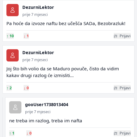
DezurniLektor
prije 7 mjeseci
Pa hoće da izvoze naftu bez učešća SADa, Bezobrazluk!
↑
10
↓
1
Prijavi
DezurniLektor
prije 7 mjeseci
Joj što bih volio da se Maduro povuče, čisto da vidim
kakav drugi razlog će izmisliti...
↑
2
↓
0
Prijavi
gooUser1738013404
prije 7 mjeseci
ne treba im razlog, treba im nafta
↑
1
↓
0
Prijavi