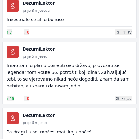
DezurniLektor
prije 3 mjeseca
Investrialo se ali u bonuse
↑
7
↓
0
Prijavi
DezurniLektor
prije 5 mjeseci
Imao sam u planu posjetiti ovu državu, provozati se
legendarnom Route 66, potrošiti koji dinar. Zahvaljujući
tebi, to se vjerovatno nikad neće dogoditi. Znam da sam
nebitan, ali znam i da nisam jedini.
↑
15
↓
0
Prijavi
DezurniLektor
prije 6 mjeseci
Pa dragi Luise, možes imati koju hoćeš...