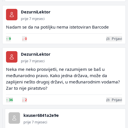
DezurniLektor
prije 7 mjeseci
Nadam se da na potiljku nema istetoviran Barcode
↑
9
↓
0
Prijavi
DezurniLektor
prije 7 mjeseci
Neka me neko prosvijetli, ne razumijem se baš u
međunarodno pravo. Kako jedna država, može da
zaplijeni nešto drugoj državi, u međunarodnim vodama?
Zar to nije piratstvo?
↑
36
↓
2
Prijavi
kxuser6841a2e9e
prije 7 mjeseci