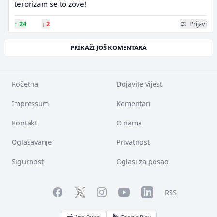
terorizam se to zove!
↑
24
↓
2
Prijavi
PRIKAŽI JOŠ KOMENTARA
Početna
Dojavite vijest
Impressum
Komentari
Kontakt
O nama
Oglašavanje
Privatnost
Sigurnost
Oglasi za posao
Facebook
YouTube
LinkedIn
Twitter
Instagram
RSS
App Store
Google Play