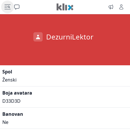
DezurniLektor
Spol
Ženski
Boja avatara
D33D3D
Banovan
Ne