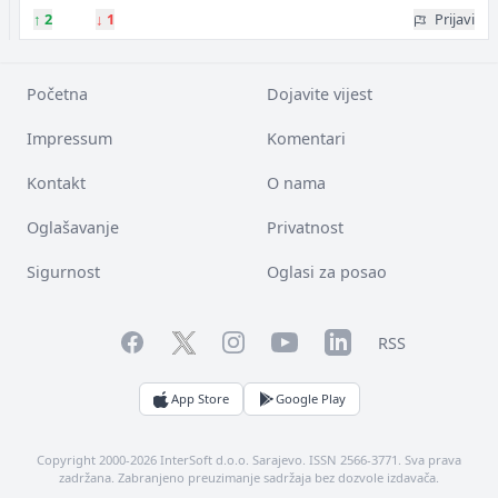
↑
2
↓
1
Prijavi
Početna
Dojavite vijest
Impressum
Komentari
Kontakt
O nama
Oglašavanje
Privatnost
Sigurnost
Oglasi za posao
Facebook
YouTube
LinkedIn
Twitter
Instagram
RSS
App Store
Google Play
Copyright 2000-2026 InterSoft d.o.o. Sarajevo. ISSN 2566-3771. Sva prava
zadržana. Zabranjeno preuzimanje sadržaja bez dozvole izdavača.