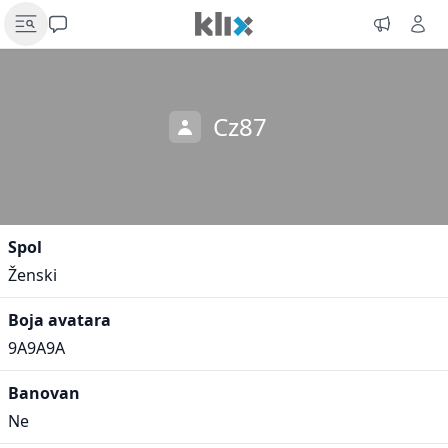
Cz87
Spol
Ženski
Boja avatara
9A9A9A
Banovan
Ne