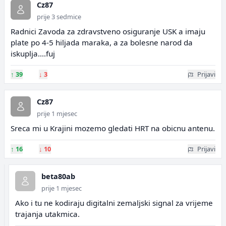
Cz87
prije 3 sedmice
Radnici Zavoda za zdravstveno osiguranje USK a imaju
plate po 4-5 hiljada maraka, a za bolesne narod da
iskuplja....fuj
↑
39
↓
3
Prijavi
Cz87
prije 1 mjesec
Sreca mi u Krajini mozemo gledati HRT na obicnu antenu.
↑
16
↓
10
Prijavi
beta80ab
prije 1 mjesec
Ako i tu ne kodiraju digitalni zemaljski signal za vrijeme
trajanja utakmica.