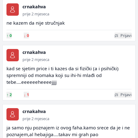
crnakahva
prije 2 mjeseca
ne kazem da nije stručnjak
↑
0
↓
0
Prijavi
crnakahva
prije 2 mjeseca
kad se sjetim price i ti kazes da si fizički (a i psihički)
spremniji od momaka koji su ihi-hi mlađi od
tebe....eeeeeeheeeejjjj
↑
2
↓
1
Prijavi
crnakahva
prije 2 mjeseca
ja samo nju poznajem iz ovog faha.kamo srece da je i ne
poznajem,al hebajiga....takav mi grah pao