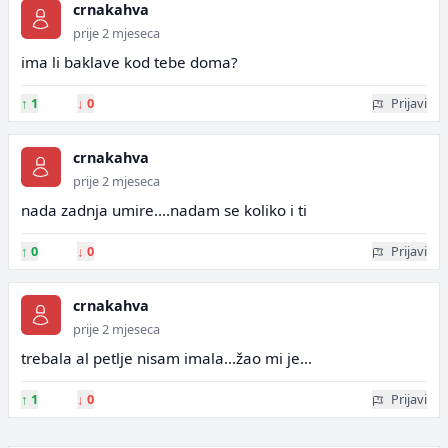
crnakahva
prije 2 mjeseca
ima li baklave kod tebe doma?
↑
1
↓
0
Prijavi
crnakahva
prije 2 mjeseca
nada zadnja umire....nadam se koliko i ti
↑
0
↓
0
Prijavi
crnakahva
prije 2 mjeseca
trebala al petlje nisam imala...žao mi je...
↑
1
↓
0
Prijavi