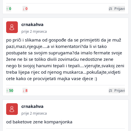
↑
0
↓
0
Prijavi
crnakahva
prije 2 mjeseca
po priči i slikama od gospođe da se primijetiti da je muž
pazi,mazi,njeguje....a vi komentatori?da li vi tako
postupate sa svojim suprugama?da imalo fermate svoje
žene ne bi se toliko divili zovimaGu nedostizne zene
nego bi svojoj hanumi tepali i tepali....vjerujte,svakoj zeni
treba lijepa rijec od njenog muskarca...pokušajte,vidjeti
cete kako ce procvijetati majka vase djece :)
↑
50
↓
8
Prijavi
crnakahva
prije 2 mjeseca
od baketove zene kompanjonka