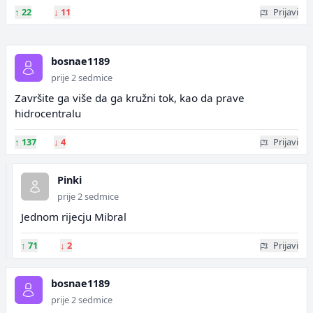
↑
22
↓
11
Prijavi
bosnae1189
prije 2 sedmice
Završite ga više da ga kružni tok, kao da prave
hidrocentralu
↑
137
↓
4
Prijavi
Pinki
prije 2 sedmice
Jednom rijecju Mibral
↑
71
↓
2
Prijavi
bosnae1189
prije 2 sedmice