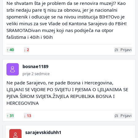
Ne shvatam šta je problem da se renovira muzej!? Kao
srbi nedaju pare tj nisu za obnovu, jer je nacionalni
spomenik i odlucuje se na nivou institucija BIH!?Ovo je
veliki minus za sve Vlade od Kantona Sarajevo do FBiH!
SRAMOTADivan muzej koji nas podsječa na otpor
fašistima i 40ih i 90ih
↑
40
↓
2
Prijavi
bosnae1189
prije 2 sedmice
Ne pade Sarajevo, ne pade Bosna i Hercegovina,
LJILJANI SE VIJORE PO SVIJETU I PJESMA O LJILJANIMA SE
PJEVA ŠIROM SVIJETA.ŽIVJELA REPUBLIKA BOSNA I
HERCEGOVINA
↑
31
↓
13
Prijavi
sarajevskiduhh1