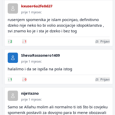
kxuser6a2fe8d27
prije 1 mjesec
rusenjem spomenika je islam pocinjao, definitivno
dzeko nije neko ko bi volio asocijacije idopoklanstva ,
svi znamo ko je i sta je dzeko i bez tog
↑
2
↓
1
Prijavi
ShevaRossonero1409
prije 1 mjesec
halalimo i da se ispiša na pola istog
↑
1
↓
0
Prijavi
nijeVazno
prije 1 mjesec
Samo se Allahu molim ali normalno ti isti što bi covjeku
spomenik postavili za dovojno para bi mene obozavali