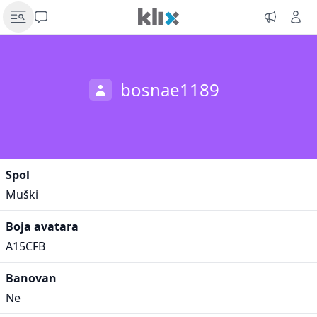
bosnae1189
Spol
Muški
Boja avatara
A15CFB
Banovan
Ne