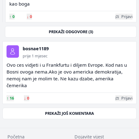
kao boga
↑
0
↓
0
Prijavi
PRIKAŽI ODGOVORE (3)
bosnae1189
prije 1 mjesec
Ovo ces vidjeti i u Frankfurtu i diljem Evrope. Kod nas u
Bosni ovoga nema.Ako je ovo americka demokratija,
nemoj nam je molim te. Ne kazu dzabe, amerika
čemerika
↑
16
↓
0
Prijavi
PRIKAŽI JOŠ KOMENTARA
Početna
Dojavite vijest