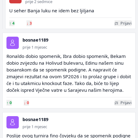
prije 2 sedmice
U seher Banja luku ne idem bez ljiljana
↑
4
↓
3
Prijavi
bosnae1189
prije 1 mjesec
Ronaldo dobio spomenik, Ibra dobio spomenik, Bekam
dobio zvijezdu na Holivud bulevaru, Edinu našem sinu
bosanskom da se spomenik podigne. A napravit će
zmajevi rezultat na ovom SP2026 i to prolaz grupe i dobit
će i tu utakmicu knockout faze. Tako da, biće to lijep
doček ispred Vječne vatre u Sarajevu našim herojima.
↑
0
↓
0
Prijavi
bosnae1189
prije 1 mjesec
Poslije ovog turnira fino čovjeku da se spomenik podigne