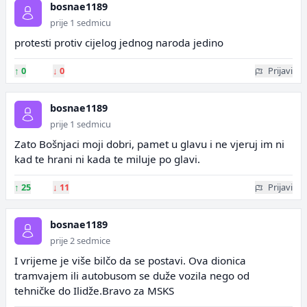
bosnae1189
prije 1 sedmicu
protesti protiv cijelog jednog naroda jedino
↑
0
↓
0
Prijavi
bosnae1189
prije 1 sedmicu
Zato Bošnjaci moji dobri, pamet u glavu i ne vjeruj im ni
kad te hrani ni kada te miluje po glavi.
↑
25
↓
11
Prijavi
bosnae1189
prije 2 sedmice
I vrijeme je više bilčo da se postavi. Ova dionica
tramvajem ili autobusom se duže vozila nego od
tehničke do Ilidže.Bravo za MSKS