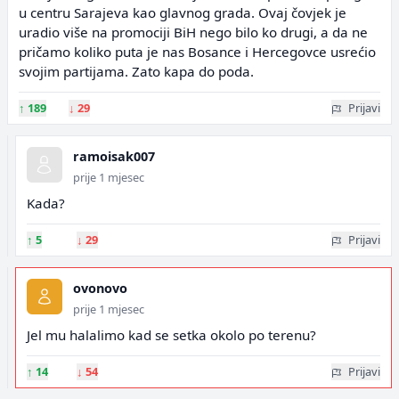
u centru Sarajeva kao glavnog grada. Ovaj čovjek je
uradio više na promociji BiH nego bilo ko drugi, a da ne
pričamo koliko puta je nas Bosance i Hercegovce usrećio
svojim partijama. Zato kapa do poda.
↑
189
↓
29
Prijavi
ramoisak007
prije 1 mjesec
Kada?
↑
5
↓
29
Prijavi
ovonovo
prije 1 mjesec
Jel mu halalimo kad se setka okolo po terenu?
↑
14
↓
54
Prijavi