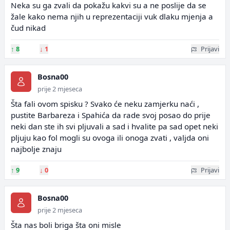
Neka su ga zvali da pokažu kakvi su a ne poslije da se
žale kako nema njih u reprezentaciji vuk dlaku mjenja a
čud nikad
↑
8
↓
1
Prijavi
Bosna00
prije 2 mjeseca
Šta fali ovom spisku ? Svako će neku zamjerku naći ,
pustite Barbareza i Spahića da rade svoj posao do prije
neki dan ste ih svi pljuvali a sad i hvalite pa sad opet neki
pljuju kao fol mogli su ovoga ili onoga zvati , valjda oni
najbolje znaju
↑
9
↓
0
Prijavi
Bosna00
prije 2 mjeseca
Šta nas boli briga šta oni misle