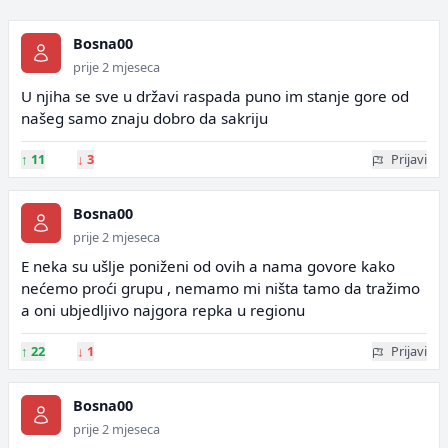
Bosna00
prije 2 mjeseca
U njiha se sve u državi raspada puno im stanje gore od
našeg samo znaju dobro da sakriju
↑
11
↓
3
Prijavi
Bosna00
prije 2 mjeseca
E neka su ušlje poniženi od ovih a nama govore kako
nećemo proći grupu , nemamo mi ništa tamo da tražimo
a oni ubjedljivo najgora repka u regionu
↑
22
↓
1
Prijavi
Bosna00
prije 2 mjeseca