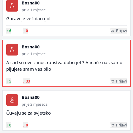
Bosna00
prije 1 mjesec
Garavi je već dao gol
↑
6
↓
0
Prijavi
Bosna00
prije 1 mjesec
A sad su ovi iz inostranstva dobri jel ? A inače nas samo
pljujete sram vas bilo
↑
5
↓
33
Prijavi
Bosna00
prije 2 mjeseca
Čuvaju se za svjetsko
↑
0
↓
0
Prijavi