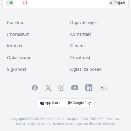
↑
20
↓
1
Prijavi
Početna
Dojavite vijest
Impressum
Komentari
Kontakt
O nama
Oglašavanje
Privatnost
Sigurnost
Oglasi za posao
Facebook
YouTube
LinkedIn
Twitter
Instagram
RSS
App Store
Google Play
Copyright 2000-2026 InterSoft d.o.o. Sarajevo. ISSN 2566-3771. Sva prava
zadržana. Zabranjeno preuzimanje sadržaja bez dozvole izdavača.