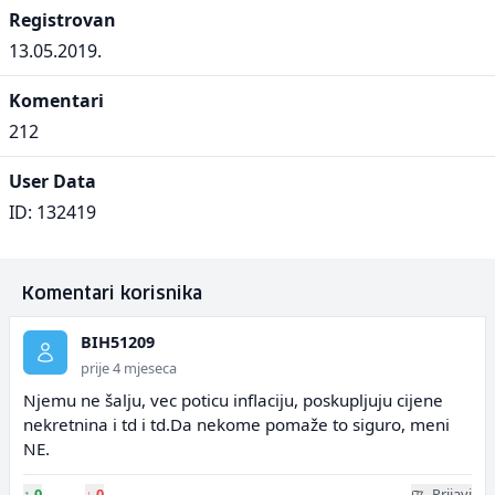
Registrovan
13.05.2019.
Komentari
212
User Data
ID: 132419
Komentari korisnika
BIH51209
prije 4 mjeseca
Njemu ne šalju, vec poticu inflaciju, poskupljuju cijene
nekretnina i td i td.Da nekome pomaže to siguro, meni
NE.
↑
0
↓
0
Prijavi