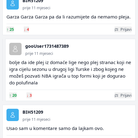
BIH51209
prije 11 mjeseci
Garza Garza Garza pa da li razumijete da nemamo pleja.
↑
25
↓
4
Prijavi
gooUser1731487389
prije 11 mjeseci
bolje da ide plej iz domaće lige nego plej stranac koji ne
igra cijelu sezonu u drugoj ligi Turske i zbog kojeg ne
možeš pozvati NBA igrača u top formi koji je dogurao
do polufinala
↑
20
↓
3
Prijavi
BIH51209
prije 11 mjeseci
Usao sam u komentare samo da lajkam ovo.