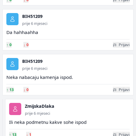
BIH51209
prije 6 mjeseci
Da hahhaahha
↑
0
↓
0
Prijavi
BIH51209
prije 6 mjeseci
Neka nabacaju kamenja ispod.
↑
13
↓
0
Prijavi
ZmijskaDlaka
prije 6 mjeseci
Ili neka podmetnu kakve sohe ispod
↑
13
↓
1
Prijavi