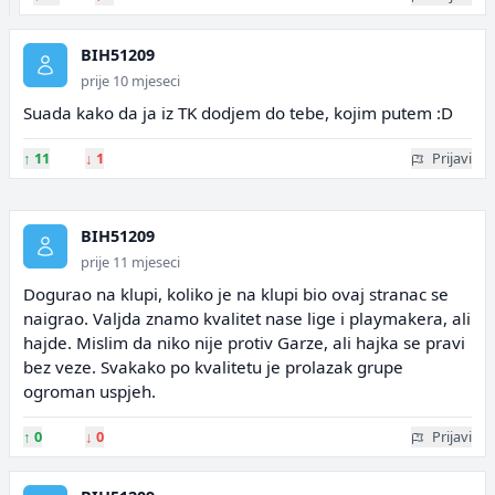
BIH51209
prije 10 mjeseci
Suada kako da ja iz TK dodjem do tebe, kojim putem :D
↑
11
↓
1
Prijavi
BIH51209
prije 11 mjeseci
Dogurao na klupi, koliko je na klupi bio ovaj stranac se
naigrao. Valjda znamo kvalitet nase lige i playmakera, ali
hajde. Mislim da niko nije protiv Garze, ali hajka se pravi
bez veze. Svakako po kvalitetu je prolazak grupe
ogroman uspjeh.
↑
0
↓
0
Prijavi