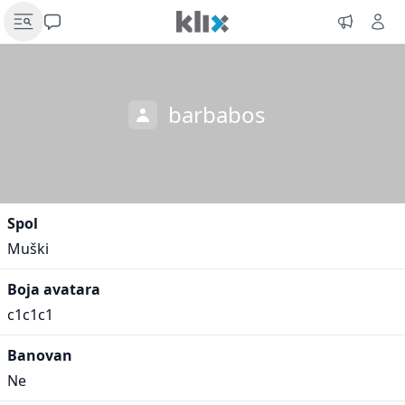
barbabos
Spol
Muški
Boja avatara
c1c1c1
Banovan
Ne