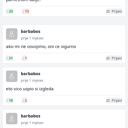
↑
23
↓
13
Prijavi
barbabos
prije 1 mjesec
ako mi ne osvojimo, oni ce sigurno
↑
21
↓
1
Prijavi
barbabos
prije 1 mjesec
eto vico uspio si izgleda
↑
10
↓
2
Prijavi
barbabos
prije 1 mjesec