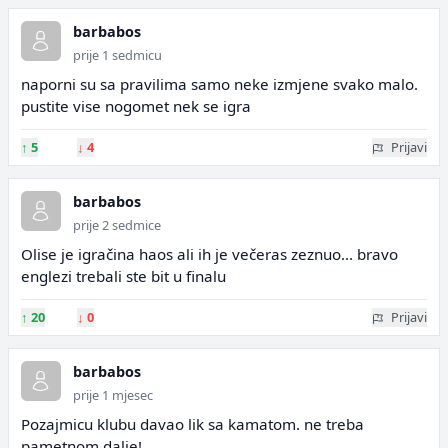
barbabos
prije 1 sedmicu
naporni su sa pravilima samo neke izmjene svako malo.
pustite vise nogomet nek se igra
↑
5
↓
4
Prijavi
barbabos
prije 2 sedmice
Olise je igračina haos ali ih je večeras zeznuo... bravo
englezi trebali ste bit u finalu
↑
20
↓
0
Prijavi
barbabos
prije 1 mjesec
Pozajmicu klubu davao lik sa kamatom. ne treba
pametnom dalje!