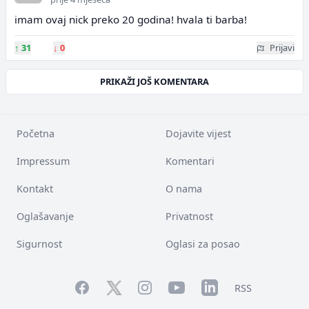
imam ovaj nick preko 20 godina! hvala ti barba!
↑
31
↓
0
Prijavi
PRIKAŽI JOŠ KOMENTARA
Početna
Dojavite vijest
Impressum
Komentari
Kontakt
O nama
Oglašavanje
Privatnost
Sigurnost
Oglasi za posao
Facebook
YouTube
LinkedIn
Twitter
Instagram
RSS