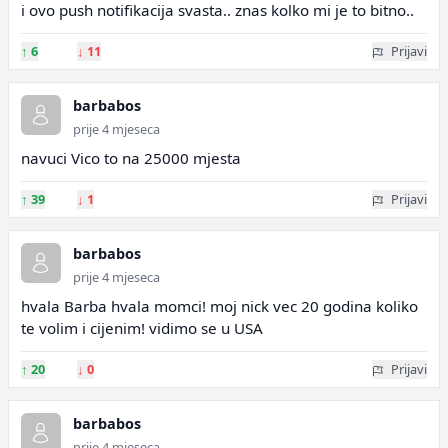
i ovo push notifikacija svasta.. znas kolko mi je to bitno..
↑
6
↓
11
Prijavi
barbabos
prije 4 mjeseca
navuci Vico to na 25000 mjesta
↑
39
↓
1
Prijavi
barbabos
prije 4 mjeseca
hvala Barba hvala momci! moj nick vec 20 godina koliko
te volim i cijenim! vidimo se u USA
↑
20
↓
0
Prijavi
barbabos
prije 4 mjeseca