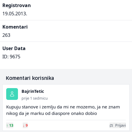
Registrovan
19.05.2013.
Komentari
263
User Data
ID: 9675
Komentari korisnika
BajrinTetic
prije 1 sedmicu
Kupuju stanove i zemlju da mi ne mozemo, ja ne znam
nikog da je marku od diaspore onako dobio
↑
13
↓
9
Prijavi