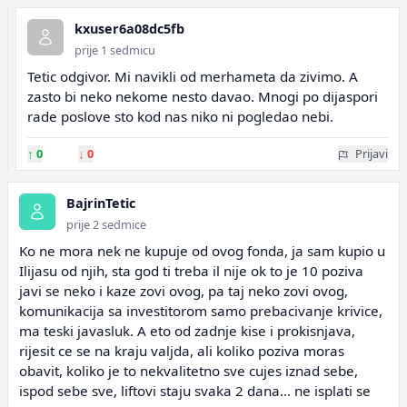
kxuser6a08dc5fb
prije 1 sedmicu
Tetic odgivor. Mi navikli od merhameta da zivimo. A
zasto bi neko nekome nesto davao. Mnogi po dijaspori
rade poslove sto kod nas niko ni pogledao nebi.
↑
0
↓
0
Prijavi
BajrinTetic
prije 2 sedmice
Ko ne mora nek ne kupuje od ovog fonda, ja sam kupio u
Ilijasu od njih, sta god ti treba il nije ok to je 10 poziva
javi se neko i kaze zovi ovog, pa taj neko zovi ovog,
komunikacija sa investitorom samo prebacivanje krivice,
ma teski javasluk. A eto od zadnje kise i prokisnjava,
rijesit ce se na kraju valjda, ali koliko poziva moras
obavit, koliko je to nekvalitetno sve cujes iznad sebe,
ispod sebe sve, liftovi staju svaka 2 dana... ne isplati se