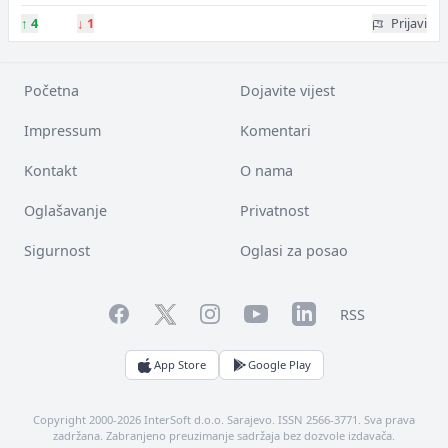
↑
4
↓
1
Prijavi
Početna
Dojavite vijest
Impressum
Komentari
Kontakt
O nama
Oglašavanje
Privatnost
Sigurnost
Oglasi za posao
Facebook
YouTube
LinkedIn
Twitter
Instagram
RSS
App Store
Google Play
Copyright 2000-2026 InterSoft d.o.o. Sarajevo. ISSN 2566-3771. Sva prava
zadržana. Zabranjeno preuzimanje sadržaja bez dozvole izdavača.