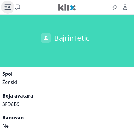
BajrinTetic
Spol
Ženski
Boja avatara
3FD8B9
Banovan
Ne