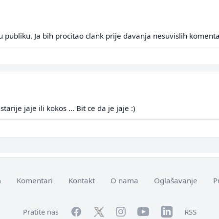
 publiku. Ja bih procitao clank prije davanja nesuvislih komenta
tarije jaje ili kokos ... Bit ce da je jaje :)
m
Komentari
Kontakt
O nama
Oglašavanje
P
Facebook
YouTube
LinkedIn
Twitter
Instagram
RSS
Pratite nas