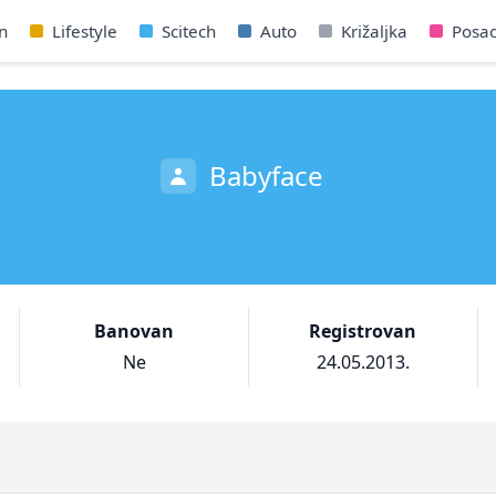
n
Lifestyle
Scitech
Auto
Križaljka
Posa
Babyface
Banovan
Registrovan
Ne
24.05.2013.