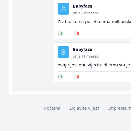
Babyface
prije 2 mjeseca
Ziv bio ko na pocetku ima millionsku
↑
0
↓
0
Babyface
prije 11 mjeseci
ovaj rijesi onu vijecitu dilemu sta je s
↑
6
↓
6
Dojavite vijest
Impressu
Početna