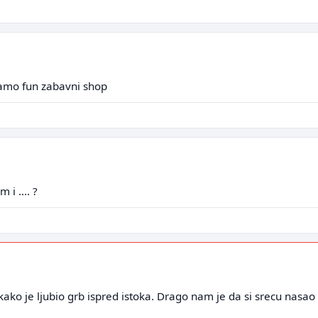
samo fun zabavni shop
i .... ?
kako je ljubio grb ispred istoka. Drago nam je da si srecu nasa