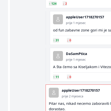
↑
124
↓
2
appleUser1718270157
prije 1 mjesec
od fun zabavne zone gori mi je 
↑
31
↓
0
DaSamPtica
prije 1 mjesec
A šta ćemo sa Kiseljakom i Vitezom 
↑
11
↓
0
appleUser1718270157
prije 2 mjeseca
Pitar nas, nikad necemo zaboraviti 
dorastao.