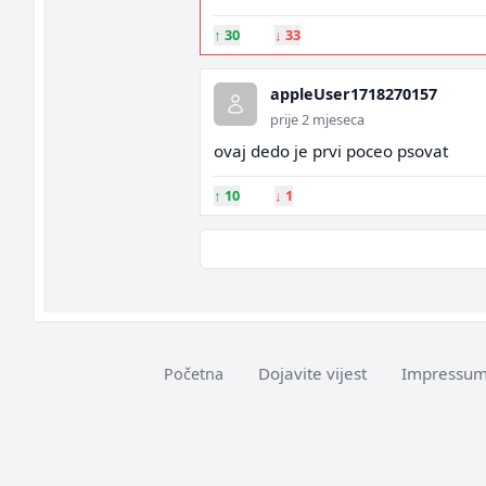
↑
30
↓
33
appleUser1718270157
prije 2 mjeseca
ovaj dedo je prvi poceo psovat
↑
10
↓
1
Dojavite vijest
Impressu
Početna