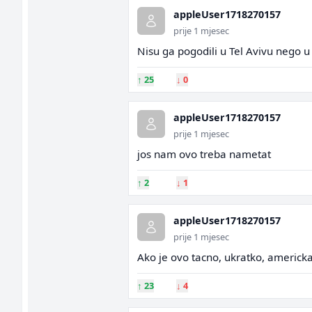
appleUser1718270157
prije 1 mjesec
Nisu ga pogodili u Tel Avivu nego u
↑
25
↓
0
appleUser1718270157
prije 1 mjesec
jos nam ovo treba nametat
↑
2
↓
1
appleUser1718270157
prije 1 mjesec
Ako je ovo tacno, ukratko, americka
↑
23
↓
4