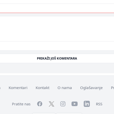
PRIKAŽI JOŠ KOMENTARA
m
Komentari
Kontakt
O nama
Oglašavanje
P
Facebook
YouTube
LinkedIn
Twitter
Instagram
RSS
Pratite nas