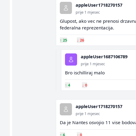
appleUser1718270157
prije 1 mjesec
Glupost, ako vec ne prenosi drzavna
federalna reprezentacija.
↑
25
↓
26
appleUser1687106789
prije 1 mjesec
Bro ischilliraj malo
↑
4
↓
0
appleUser1718270157
prije 1 mjesec
Da je Nantes osvojio 11 vise bodova
↑
6
↓
0