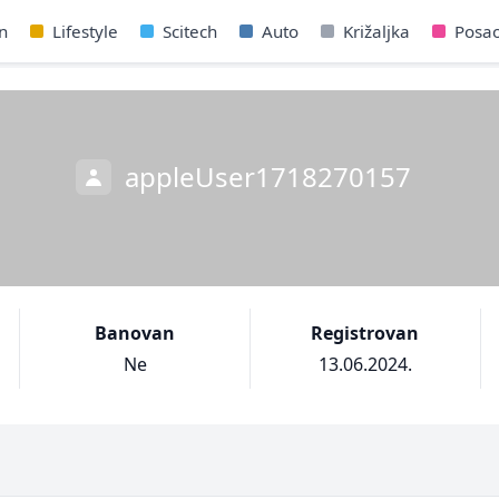
n
Lifestyle
Scitech
Auto
Križaljka
Posa
appleUser1718270157
Banovan
Registrovan
Ne
13.06.2024.