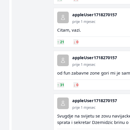
appleUser1718270157
prije 1 mjesec
Citam, vazi.
↑
21
↓
0
appleUser1718270157
prije 1 mjesec
od fun zabavne zone gori mi je sa
↑
31
↓
0
appleUser1718270157
prije 1 mjesec
Svugdje na svijetu se zovu navijack
sprata i sekretar Dzemidzic brinu 