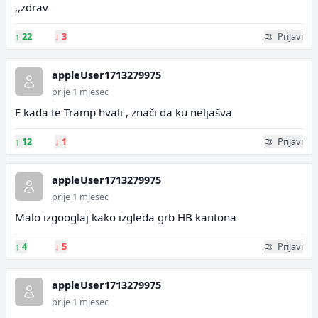
,,zdrav
↑
22
↓
3
Prijavi
appleUser1713279975
prije 1 mjesec
E kada te Tramp hvali , znači da ku neljašva
↑
12
↓
1
Prijavi
appleUser1713279975
prije 1 mjesec
Malo izgooglaj kako izgleda grb HB kantona
↑
4
↓
5
Prijavi
appleUser1713279975
prije 1 mjesec