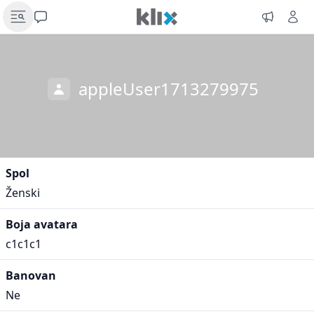
appleUser1713279975
Spol
Ženski
Boja avatara
c1c1c1
Banovan
Ne