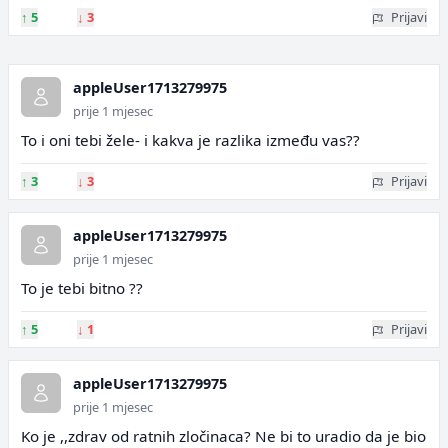
↑
5
↓
3
Prijavi
appleUser1713279975
prije 1 mjesec
To i oni tebi žele- i kakva je razlika između vas??
↑
3
↓
3
Prijavi
appleUser1713279975
prije 1 mjesec
To je tebi bitno ??
↑
5
↓
1
Prijavi
appleUser1713279975
prije 1 mjesec
Ko je ,,zdrav od ratnih zločinaca? Ne bi to uradio da je bio