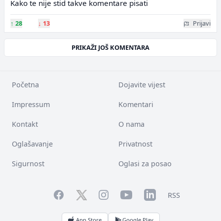
Kako te nije stid takve komentare pisati
↑
28
↓
13
Prijavi
PRIKAŽI JOŠ KOMENTARA
Početna
Dojavite vijest
Impressum
Komentari
Kontakt
O nama
Oglašavanje
Privatnost
Sigurnost
Oglasi za posao
Facebook
YouTube
LinkedIn
Twitter
Instagram
RSS
App Store
Google Play