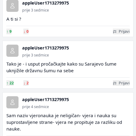
appleUser1713279975
prije 3 sedmice
A ti si ?
↑
9
↓
0
Prijavi
appleUser1713279975
prije 3 sedmice
Tako je - i usput pročačkajte kako su Sarajevo šume
uknjižile državnu šumu na sebe
↑
22
↓
2
Prijavi
appleUser1713279975
prije 4 sedmice
Sam naziv vjeronauka je neligičan- vjera i nauka su
suprostavljene strane- vjera ne propituje za razliku od
nauke.