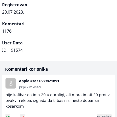
Registrovan
20.07.2023.
Komentari
1176
User Data
ID: 191574
Komentari korisnika
appleUser1689821851
prije 7 mjeseci
nije kalibar da ima 20 u euroligi, ali mora imati 20 protiv
ovakvih ekipa, izgleda da ti bas nisi nesto dobar sa
kosarkom
↑
6
↓
5
Prijavi