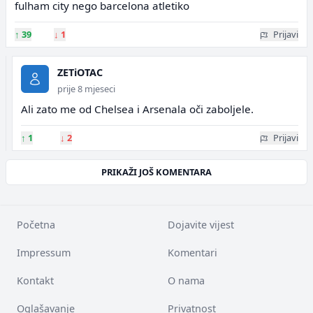
fulham city nego barcelona atletiko
↑
39
↓
1
Prijavi
ZETiOTAC
prije 8 mjeseci
Ali zato me od Chelsea i Arsenala oči zaboljele.
↑
1
↓
2
Prijavi
PRIKAŽI JOŠ KOMENTARA
Početna
Dojavite vijest
Impressum
Komentari
Kontakt
O nama
Oglašavanje
Privatnost