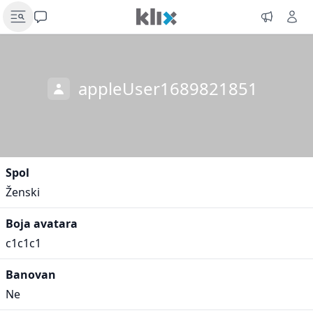
appleUser1689821851
Spol
Ženski
Boja avatara
c1c1c1
Banovan
Ne