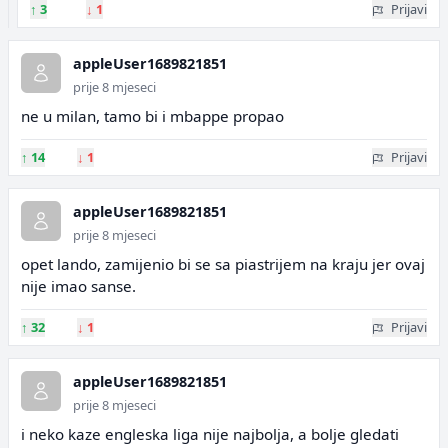
↑
3
↓
1
Prijavi
appleUser1689821851
prije 8 mjeseci
ne u milan, tamo bi i mbappe propao
↑
14
↓
1
Prijavi
appleUser1689821851
prije 8 mjeseci
opet lando, zamijenio bi se sa piastrijem na kraju jer ovaj
nije imao sanse.
↑
32
↓
1
Prijavi
appleUser1689821851
prije 8 mjeseci
i neko kaze engleska liga nije najbolja, a bolje gledati