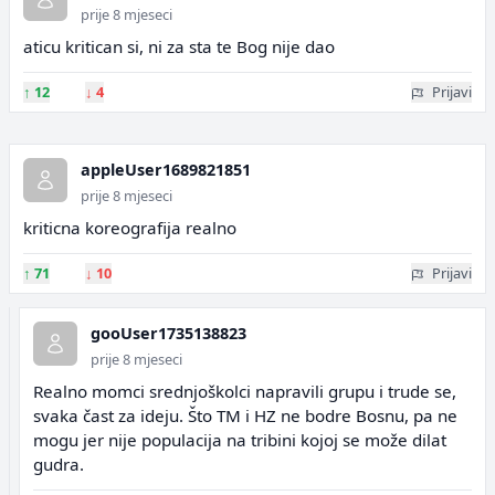
prije 8 mjeseci
aticu kritican si, ni za sta te Bog nije dao
↑
12
↓
4
Prijavi
appleUser1689821851
prije 8 mjeseci
kriticna koreografija realno
↑
71
↓
10
Prijavi
gooUser1735138823
prije 8 mjeseci
Realno momci srednjoškolci napravili grupu i trude se,
svaka čast za ideju. Što TM i HZ ne bodre Bosnu, pa ne
mogu jer nije populacija na tribini kojoj se može dilat
gudra.