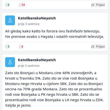
↑
5
↓
14
Prijavi
KatolibanskaNeyatch
prije 3 sedmice
Ali gledaj kako katto lix forsira ovu fashifashi televiziju.
Ne prenose ovako s Hayata i ostalih normalnih televizija.
↑
3
↓
4
Prijavi
KatolibanskaNeyatch
prije 3 sedmice
Zato sto Bosnjaci u Mostaru cine 46% zivorodjenih, a
hrvati u Travniku 5%. Zato sto se vise rodi Bosnjaka u
Mostaru nego Hrvata u cijelom SBK. Zato sto su Bosnjaci
vecina na 70% grada Mostara. Zato sto se procentualno
rodi vise Bosnjaka u PK nego hrvata u SBK. Zato sto se
procentualno rodi vise Bosnjaka u LK nego hrvata u ZDK.
Valjda je jasno.