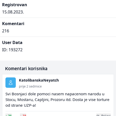
Registrovan
15.08.2023.
Komentari
216
User Data
ID: 193272
Komentari korisnika
KatolibanskaNeyatch
prije 2 sedmice
Svi Bosnjaci dole pomoci nasem napacenom narodu u
Stocu, Mostaru, Capljini, Prozoru itd. Dosta je vise torture
od strane UZP-a!
↑
21
↓
23
Prijavi