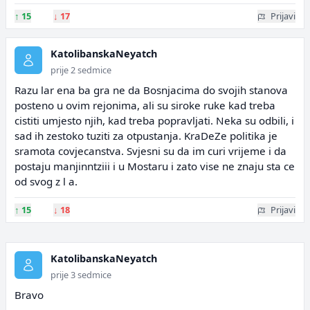
↑
15
↓
17
Prijavi
KatolibanskaNeyatch
prije 2 sedmice
Razu lar ena ba gra ne da Bosnjacima do svojih stanova
posteno u ovim rejonima, ali su siroke ruke kad treba
cistiti umjesto njih, kad treba popravljati. Neka su odbili, i
sad ih zestoko tuziti za otpustanja. KraDeZe politika je
sramota covjecanstva. Svjesni su da im curi vrijeme i da
postaju manjinntziii i u Mostaru i zato vise ne znaju sta ce
od svog z l a.
↑
15
↓
18
Prijavi
KatolibanskaNeyatch
prije 3 sedmice
Bravo