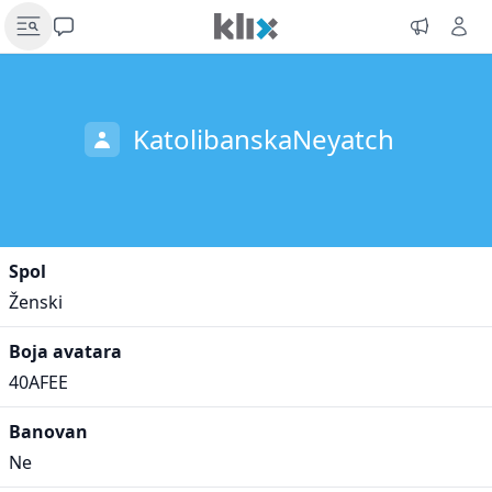
KatolibanskaNeyatch
Spol
Ženski
Boja avatara
40AFEE
Banovan
Ne