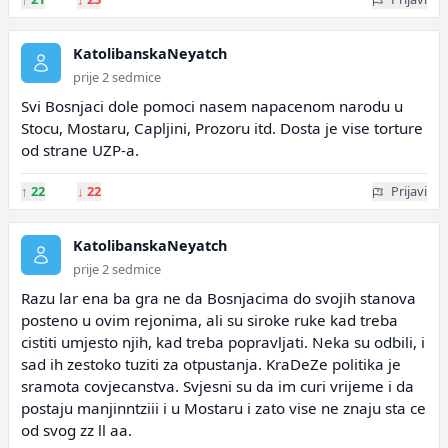
KatolibanskaNeyatch
prije 2 sedmice
Svi Bosnjaci dole pomoci nasem napacenom narodu u
Stocu, Mostaru, Capljini, Prozoru itd. Dosta je vise torture
od strane UZP-a.
↑
22
↓
22
Prijavi
KatolibanskaNeyatch
prije 2 sedmice
Razu lar ena ba gra ne da Bosnjacima do svojih stanova
posteno u ovim rejonima, ali su siroke ruke kad treba
cistiti umjesto njih, kad treba popravljati. Neka su odbili, i
sad ih zestoko tuziti za otpustanja. KraDeZe politika je
sramota covjecanstva. Svjesni su da im curi vrijeme i da
postaju manjinntziii i u Mostaru i zato vise ne znaju sta ce
od svog zz ll aa.