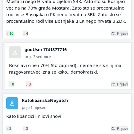
Mostaru nego Hrvata u cijelom SBK. Zato sto su Bosnjaci
vecina na 70% grada Mostara. Zato sto se procentualno
rodi vise Bosnjaka u PK nego hrvata u SBK. Zato sto se
procentualno rodi vise Bosnjaka u LK nego hrvata u ZDK.
↑
10
↓
4
Prijavi
gooUser1741877716
prije 3 sedmice
Bosnjavi cine i 70% Stolca(grad) i nema se sts s njima
razgovarat.Vec ,zna se ksko...demokratski.
↑
0
↓
3
Prijavi
KatolibanskaNeyatch
prije 1 mjesec
Kato libancici i njiovi snovi
↑
2
↓
3
Prijavi