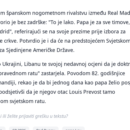
kom španskom nogometnom rivalstvu između Real Mad
rio je bez zadrške: "To je lako. Papa je za sve timove,
rid", referirajući se na svoje prezime prije izbora za
e crkve. Potvrdio je i da će na predstojećem Svjetsko
 za Sjedinjene Američke Države.
o Ukrajini, Libanu te svojoj nedavnoj ocjeni da je dokt
"pravednom ratu" zastarjela. Povodom 82. godišnjice
andiji, rekao je da bi jednog dana kao papa želio posj
 podsjetivši da je njegov otac Louis Prevost tamo
om svjetskom ratu.
ili želite prijaviti grešku u tekstu?