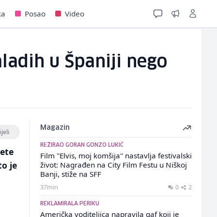
ka
Posao
Video
ladih u Španiji nego
Magazin
jeli
REŽIRAO GORAN GONZO LUKIĆ
ete
Film "Elvis, moj komšija" nastavlja festivalski
to je
život: Nagrađen na City Film Festu u Niškoj
Banji, stiže na SFF
37min
0
2
REKLAMIRALA PERIKU
Američka voditeljica napravila gaf koji je