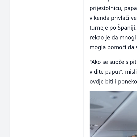
prijestolnicu, pap
vikenda privlači v
turneje po Španij
rekao je da mnogi 
mogla pomoći da s
"Ako se suoče s pita
vidite papu?', misl
ovdje biti i poneko