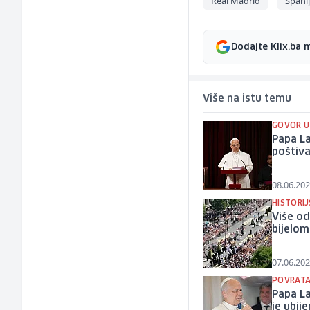
Real Madrid
Špani
Dodajte Klix.ba 
Više na istu temu
GOVOR U
Papa L
poštiva
08.06.202
HISTORI
Više od
bijelo
07.06.202
POVRATAK
Papa La
je ubij