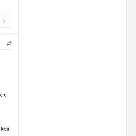
je u
 koji