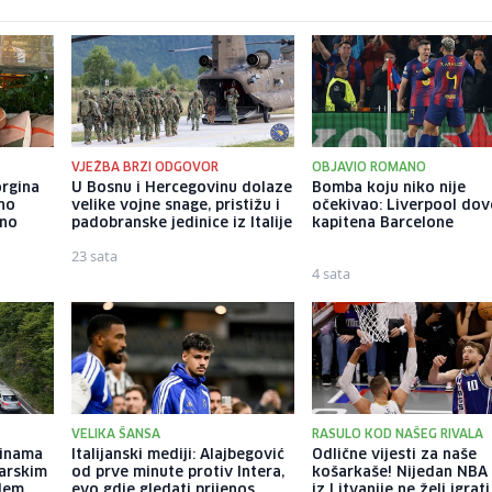
VJEŽBA BRZI ODGOVOR
OBJAVIO ROMANO
orgina
U Bosnu i Hercegovinu dolaze
Bomba koju niko nije
no
velike vojne snage, pristižu i
očekivao: Liverpool do
eno
padobranske jedinice iz Italije
kapitena Barcelone
23 sata
4 sata
VELIKA ŠANSA
RASULO KOD NAŠEG RIVALA
dinama
Italijanski mediji: Alajbegović
Odlične vijesti za naše
arskim
od prve minute protiv Intera,
košarkaše! Nijedan NBA 
blem
evo gdje gledati prijenos
iz Litvanije ne želi igrati