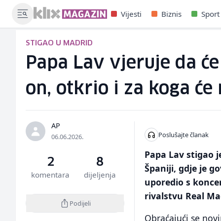
Vijesti
Biznis
Sport
STIGAO U MADRID
Papa Lav vjeruje da će
on, otkrio i za koga će
AP
Poslušajte članak
06.06.2026.
Papa Lav stigao 
2
8
Španiji, gdje je 
komentara
dijeljenja
uporedio s konce
rivalstvu Real Ma
Podijeli
Obraćajući se novi