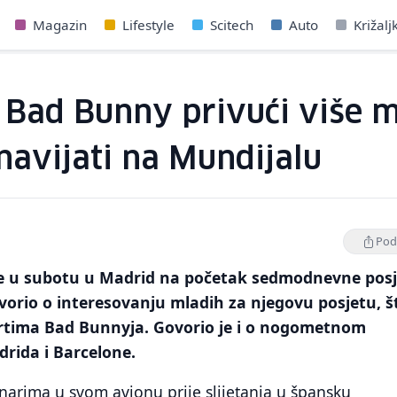
Magazin
Lifestyle
Scitech
Auto
Križalj
 Bad Bunny privući više m
 navijati na Mundijalu
Podi
je u subotu u Madrid na početak sedmodnevne posj
govorio o interesovanju mladih za njegovu posjetu, š
rtima Bad Bunnyja. Govorio je i o nogometnom
drida i Barcelone.
narima u svom avionu prije slijetanja u špansku