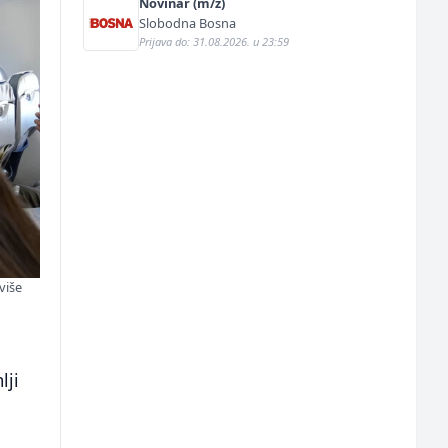
Novinar (m/ž)
Slobodna Bosna
Prijava do: 31.08.2026. u 23:59
više
lji
i