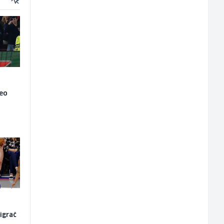
veo
igrač