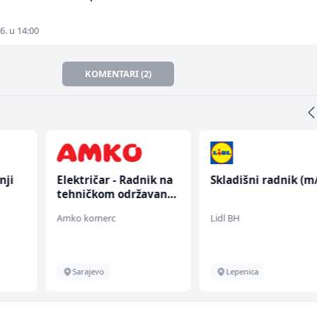
6. u 14:00
KOMENTARI (2)
ji
Električar - Radnik na
Skladišni radnik (m/ž
tehničkom održavanju
(m/ž)
Amko komerc
Lidl BH
Sarajevo
Lepenica