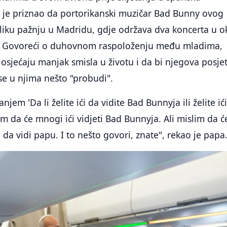
a je priznao da portorikanski muzičar Bad Bunny ovog
eliku pažnju u Madridu, gdje održava dva koncerta u o
i. Govoreći o duhovnom raspoloženju među mladima,
osjećaju manjak smisla u životu i da bi njegova posje
e u njima nešto "probudi".
njem 'Da li želite ići da vidite Bad Bunnyja ili želite ić
im da će mnogi ići vidjeti Bad Bunnyja. Ali mislim da ć
 da vidi papu. I to nešto govori, znate", rekao je papa