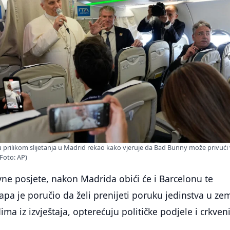
 prilikom slijetanja u Madrid rekao kako vjeruje da Bad Bunny može privući 
Foto: AP)
 posjete, nakon Madrida obići će i Barcelonu te
apa je poručio da želi prenijeti poruku jedinstva u zem
ma iz izvještaja, opterećuju političke podjele i crkven