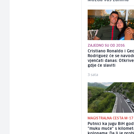
Možda vas zanima
ZAJEDNO SU OD 2016.
Cristiano Ronaldo i Ge
Rodriguez će se navod
vjenčati danas: Otkriv
gdje će slaviti
3 sata
MAGISTRALNA CESTA M-17
Putnici ka jugu BiH go
"muku muče" s kilomet
kolonama: Da li je pro