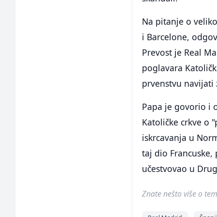
Na pitanje o veli
i Barcelone, odgovo
Prevost je Real Mad
poglavara Katoličk
prvenstvu navijati
Papa je govorio i 
Katoličke crkve o 
iskrcavanja u Norm
taj dio Francuske,
učestvovao u Drug
Znate nešto više o temi 