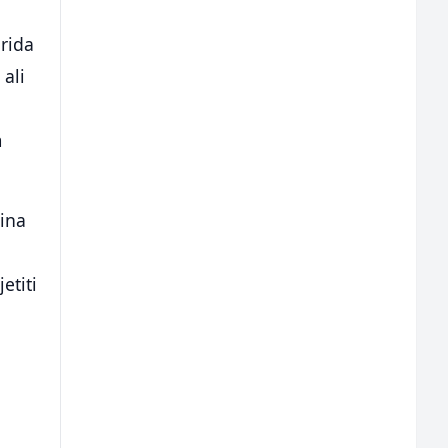
rida
 ali
m
rina
etiti