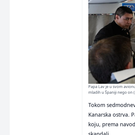
Papa Lav je u svom avionu
mladih u Španiji nego on (
Tokom sedmodnevne
Kanarska ostrva. P
koju, prema navodi
skandali.