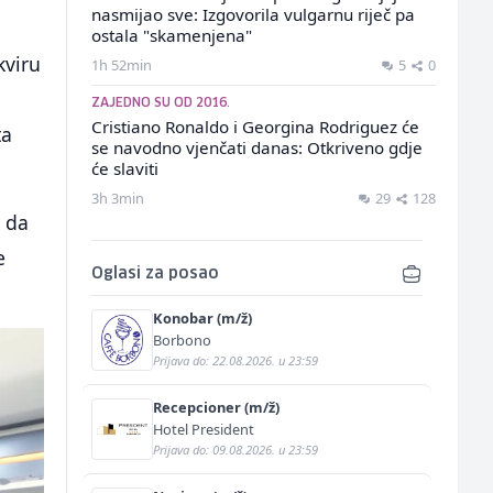
nasmijao sve: Izgovorila vulgarnu riječ pa
ostala "skamenjena"
kviru
1h 52min
5
0
ZAJEDNO SU OD 2016.
Cristiano Ronaldo i Georgina Rodriguez će
ta
se navodno vjenčati danas: Otkriveno gdje
će slaviti
3h 3min
29
128
i da
e
Oglasi za posao
.
Konobar (m/ž)
Borbono
Prijava do: 22.08.2026. u 23:59
Recepcioner (m/ž)
Hotel President
Prijava do: 09.08.2026. u 23:59