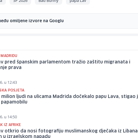
ja
SP 2026
Bad Bunny
papa Lav
među omiljene izvore na Googlu
 MADRIDU
av pred španskim parlamentom tražio zaštitu migranata i
nje prava
6. u 12:43
JSKA POSJETA
 milion ljudi na ulicama Madrida dočekalo papu Lava, stigao 
m papamobilu
6. u 14:50
 IZ AFRIKE
v otkrio da nosi fotografiju muslimanskog dječaka iz Libana
en u izraelskom napadu