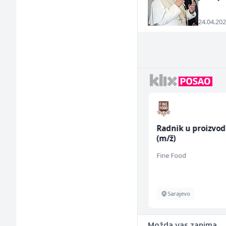
24.04.202
Konobar (m/ž)
Radnik u proizvodn
(m/ž)
Borbono
Fine Food
Sarajevo
Sarajevo