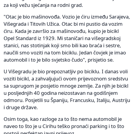
za koji vežu sjećanja na rodni grad.
"Otac je bio mašinovođa. Vozio je ćiru između Sarajeva,
Višegrada i Titovih Užica. Otac bi mi pustio da vozim
ćiru. Kada je završio za mašinovođu, kupio je bicikl
Opel Standard iz 1929. Mi staničari na višegradskoj
stanici, nas stotinjak koji smo bili kao braća i sestre,
naučili smo voziti na tom biciklu. Jedan čovjek je imao
automobil i to je bilo svjetsko čudo", prisjetio se.
U Višegradu je bio prepoznatljiv po biciklu. I danas voli
voziti bicikl, a zahvaljujući ovom prijevoznom sredstvu
sa suprugom je posjetio mnoge zemlje. Za njih je bicikl
u posljednjih 40 godina neizostavan na godišnjem
odmoru. Posjetili su Španiju, Francusku, Italiju, Austriju
i druge države.
Osim toga, kao razloge za to što nema automobil je
naveo to što je u Cirihu teško pronaći parking i to što
postoji perfektan javni prijevoz.