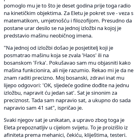
pomoglo mu je to što je deset godina prije toga radio
na kinetičkim objektima. Za Eletu je pokret sve - veza s
matematikom, umjetnošću i filozofijom. Presudno da
postane urar desilo se na jednoj izložbi na kojoj je
predstavio mašinu neobičnog imena.
"Na jednoj od izložbi došao je posjetitelj koji je
posmatrao mašinu koja se zvala 'Haos' ili na
bosanskom 'Frka'. Pokušavao sam mu objasniti kako
mašina funkcionira, ali nije razumio. Rekao mi je da ne
znam raditi precizno. Moj bosanski, zdravi inat mu
lijepo odgovori: 'OK, sljedeće godine dođite na jednu
izložbu, napravit ću jedan sat'. Sat je sinonim za
preciznost. Tada sam napravio sat, a ukupno do sada
napravio sam 41 sat", ispričao je.
Svaki njegov sat je unikatan, a upravo zbog toga je
Eleta prepoznatljiv u cijelom svijetu. To je proizišlo iz
afiniteta prema mehanici, čekiću, kliještima, testeri.