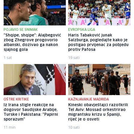
POJAVIO SE SNIMAK
EVROPSKA LIGA
"Shqipe, shqipe": Alajbegović
Haris Tabaković junak
zbog Zhegrove progovorio
Salzburga, pogledajte kako je
albanski, dozivao ga nakon
postigao prvijenac za pobjedu
sjajnog gola
protiv Pafosa
1 sat
19 sati
OŠTRE KRITIKE
KAŽNJAVANJE MADRIDA
Iz Irana stigle reakcije na
Kineski obavještajci razotkrili
dogovor Saudijske Arabije,
Tel Aviv: Mossad orkestrirao
Turske i Pakistana: "Papirni
migrantsku krizu u Španiji,
sporazum"
riječ je o osveti
11 min
10 sati