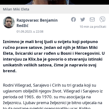
Milan Miki Eleta
Facebook
Twitter
Email
V
Razgovarao: Benjamin
Redžić
10 min za pročitati
01.09.2023. u 22:08
Iznimno je mali broj ljudi u svijetu koji potpuno
ručno prave satove. Jedan od njih je Milan Miki
Eleta, švicarski urar rođen u Bosni i Hercegovini. U
intervjuu za Klix.ba je govorio o stvaranju istinski
unikatnih velikih satova, čime je napravio svoj
brend.
Rodni Višegrad, Sarajevo i Cirih su tri grada koji su
uglavnom obilježili njegov život. Višegrad i Sarajevo iz
perioda od 1965. do 1970. su mu asocijacija na
željeznicu. Ljubav prema željeznici je bitno utjecala na
to da postane svjetski prepoznatljiv urar. Koliko