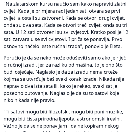
"Na zlatarskom kursu naučio sam kako napraviti zlatni
cvijet. Kada je primjera radi jedan sat, otvara se prvi
cvijet, a ostali su zatvoreni. Kada se otvori drugi cvijet,
onda su dva sata. Kada se otvori treći cvijet, onda su tri
sata. U 12 sati otvoreni su svi cvjetovi. Kratko poslije 12
sati zatvaraju se svi cvjetovi. I priča se ponavlja. Prvo i
osnovno načelo jeste ručna izrada", ponovio je Eleta.
Poručio je da se neko može oduševiti samo ako je riječ
o ručnoj izradi, jer, za razliku od mašina, to je ono što
budi osjećaje. Naglasio je da za izradu nema crteže
kojima se utvrđuje baš svaki korak izrade. Nikada nije
napravio dva ista sata ili, kako je rekao, svaki sat je
posebno putovanje. Naglasio je da su to satovi koje
niko nikada nije pravio.
"Ti satovi mogu biti filozofski, mogu biti puni muzike,
mogu biti čista prirodna ljepota, astronomski irealni.
Važno je da se ne ponavljam i da ne kopiram nekog