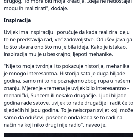
drugog. To mora biti moja kreacija. Ideja ne nedostaje i
mogu ih realizirati", dodaje.
Inspiracija
Uvijek ima inspiraciju i poručuje da kada realizira ideju
to ne predstavlja rad, već zadovoljstvo. Oduševljava ga
to što stvara ono što mu je bila ideja. Kako je istakao,
inspiracija mu je u beskrajnoj ljepoti mehanike.
"Nije to moja tvrdnja i to pokazuje historija, mehanika
je mnogo interesantna. Historija sata je duga hiljade
godina, samo mi to ne poznajemo zbog rupa u našem
znanju. Mjerenje vremena je uvijek bilo interesantno -
mehanički, Suncem ili nekako drugačije. Ljudi hiljade
godina rade satove, uvijek to rade drugačije i radit će to
sljedećih hiljadu godina. To je neiscrpan svijet koji može
samo da oduševi, posebno onda kada se to radi na
način na koji niko drugi nije radio", naveo je.