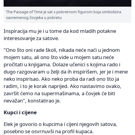
The Passage of Time je sat s pokretnom figurom koja simbolizira
savremenog čovjeka u pokretu
Inspiracija mu je i u tome da kod mladih potakne
interesovanje za satove.
"Ono što oni rade školi, nikada neće naći u jednom
mojem satu, ali ono što vide u mojem satu neće
pročitati u knjigama. Dolaze učenici s kojima rado i
dugo razgovaram u želji da ih inspirišem, jer je i mene
neko inspirisao. Ako neko proba da radi ono što ja
radim, i to je korak naprijed. Ako nastavimo ovako,
završit ćemo na supermašinama, a čovjek će biti
nevažan", konstatirao je.
Kupci i cijene
Elek je govorio o kupcima i cijeni njegovih satova,
posebno se osvrnuvši na profil kupaca.