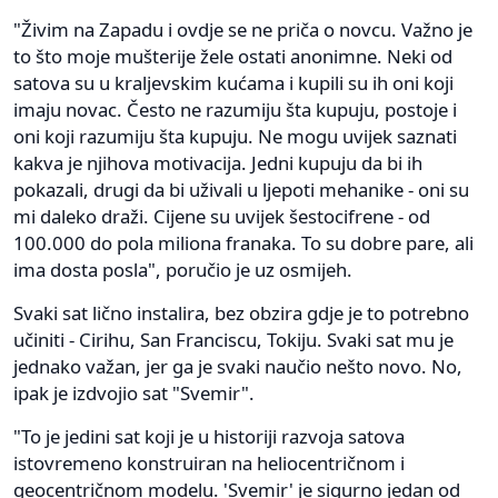
"Živim na Zapadu i ovdje se ne priča o novcu. Važno je
to što moje mušterije žele ostati anonimne. Neki od
satova su u kraljevskim kućama i kupili su ih oni koji
imaju novac. Često ne razumiju šta kupuju, postoje i
oni koji razumiju šta kupuju. Ne mogu uvijek saznati
kakva je njihova motivacija. Jedni kupuju da bi ih
pokazali, drugi da bi uživali u ljepoti mehanike - oni su
mi daleko draži. Cijene su uvijek šestocifrene - od
100.000 do pola miliona franaka. To su dobre pare, ali
ima dosta posla", poručio je uz osmijeh.
Svaki sat lično instalira, bez obzira gdje je to potrebno
učiniti - Cirihu, San Franciscu, Tokiju. Svaki sat mu je
jednako važan, jer ga je svaki naučio nešto novo. No,
ipak je izdvojio sat "Svemir".
"To je jedini sat koji je u historiji razvoja satova
istovremeno konstruiran na heliocentričnom i
geocentričnom modelu. 'Svemir' je sigurno jedan od