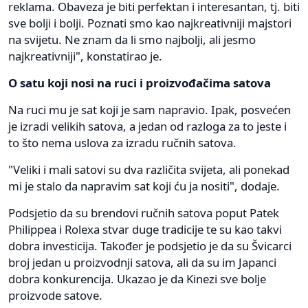
reklama. Obaveza je biti perfektan i interesantan, tj. biti
sve bolji i bolji. Poznati smo kao najkreativniji majstori
na svijetu. Ne znam da li smo najbolji, ali jesmo
najkreativniji", konstatirao je.
O satu koji nosi na ruci i proizvođačima satova
Na ruci mu je sat koji je sam napravio. Ipak, posvećen
je izradi velikih satova, a jedan od razloga za to jeste i
to što nema uslova za izradu ručnih satova.
"Veliki i mali satovi su dva različita svijeta, ali ponekad
mi je stalo da napravim sat koji ću ja nositi", dodaje.
Podsjetio da su brendovi ručnih satova poput Patek
Philippea i Rolexa stvar duge tradicije te su kao takvi
dobra investicija. Također je podsjetio je da su Švicarci
broj jedan u proizvodnji satova, ali da su im Japanci
dobra konkurencija. Ukazao je da Kinezi sve bolje
proizvode satove.