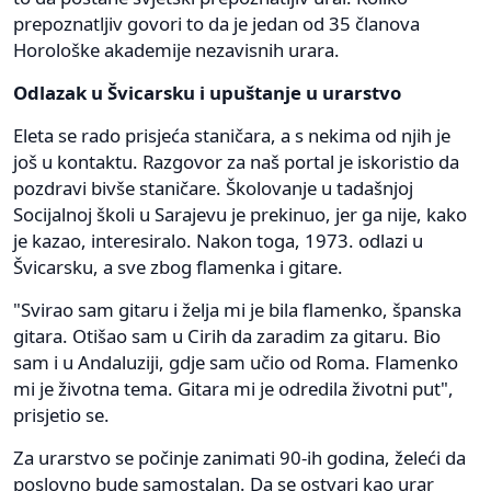
prepoznatljiv govori to da je jedan od 35 članova
Horološke akademije nezavisnih urara.
Odlazak u Švicarsku i upuštanje u urarstvo
Eleta se rado prisjeća staničara, a s nekima od njih je
još u kontaktu. Razgovor za naš portal je iskoristio da
pozdravi bivše staničare. Školovanje u tadašnjoj
Socijalnoj školi u Sarajevu je prekinuo, jer ga nije, kako
je kazao, interesiralo. Nakon toga, 1973. odlazi u
Švicarsku, a sve zbog flamenka i gitare.
"Svirao sam gitaru i želja mi je bila flamenko, španska
gitara. Otišao sam u Cirih da zaradim za gitaru. Bio
sam i u Andaluziji, gdje sam učio od Roma. Flamenko
mi je životna tema. Gitara mi je odredila životni put",
prisjetio se.
Za urarstvo se počinje zanimati 90-ih godina, želeći da
poslovno bude samostalan. Da se ostvari kao urar