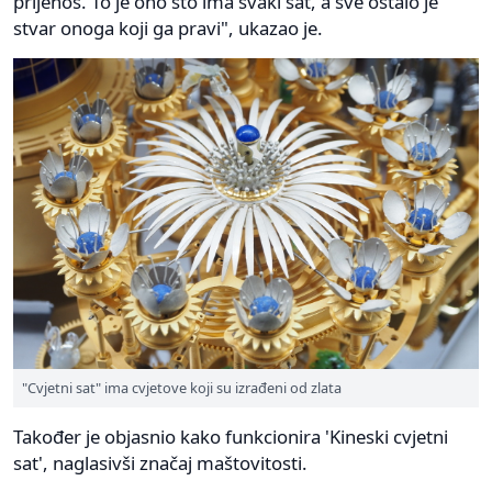
prijenos. To je ono što ima svaki sat, a sve ostalo je
stvar onoga koji ga pravi", ukazao je.
"Cvjetni sat" ima cvjetove koji su izrađeni od zlata
Također je objasnio kako funkcionira 'Kineski cvjetni
sat', naglasivši značaj maštovitosti.