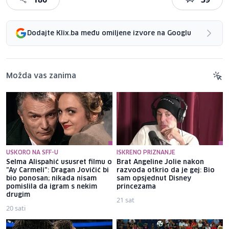
Dodajte Klix.ba među omiljene izvore na Googlu
Možda vas zanima
USKORO NA SFF-U
ISKRENO PRIZNANJE
Selma Alispahić ususret filmu o
Brat Angeline Jolie nakon
"Ay Carmeli": Dragan Jovičić bi
razvoda otkrio da je gej: Bio
bio ponosan; nikada nisam
sam opsjednut Disney
pomislila da igram s nekim
princezama
drugim
21 sat
20 sati