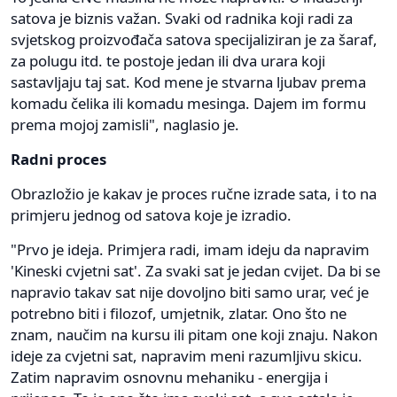
satova je biznis važan. Svaki od radnika koji radi za
svjetskog proizvođača satova specijaliziran je za šaraf,
za polugu itd. te postoje jedan ili dva urara koji
sastavljaju taj sat. Kod mene je stvarna ljubav prema
komadu čelika ili komadu mesinga. Dajem im formu
prema mojoj zamisli", naglasio je.
Radni proces
Obrazložio je kakav je proces ručne izrade sata, i to na
primjeru jednog od satova koje je izradio.
"Prvo je ideja. Primjera radi, imam ideju da napravim
'Kineski cvjetni sat'. Za svaki sat je jedan cvijet. Da bi se
napravio takav sat nije dovoljno biti samo urar, već je
potrebno biti i filozof, umjetnik, zlatar. Ono što ne
znam, naučim na kursu ili pitam one koji znaju. Nakon
ideje za cvjetni sat, napravim meni razumljivu skicu.
Zatim napravim osnovnu mehaniku - energija i