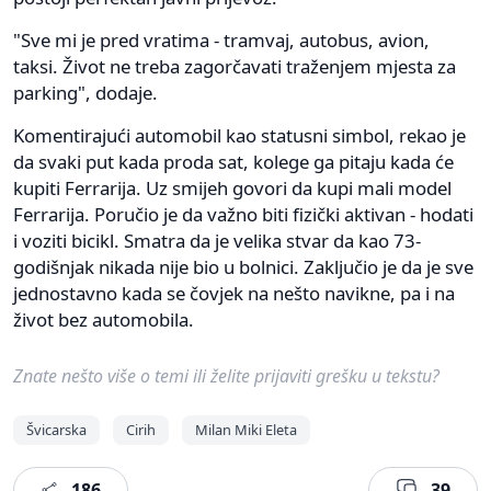
"Sve mi je pred vratima - tramvaj, autobus, avion,
taksi. Život ne treba zagorčavati traženjem mjesta za
parking", dodaje.
Komentirajući automobil kao statusni simbol, rekao je
da svaki put kada proda sat, kolege ga pitaju kada će
kupiti Ferrarija. Uz smijeh govori da kupi mali model
Ferrarija. Poručio je da važno biti fizički aktivan - hodati
i voziti bicikl. Smatra da je velika stvar da kao 73-
godišnjak nikada nije bio u bolnici. Zaključio je da je sve
jednostavno kada se čovjek na nešto navikne, pa i na
život bez automobila.
Znate nešto više o temi ili želite prijaviti grešku u tekstu?
Švicarska
Cirih
Milan Miki Eleta
186
39