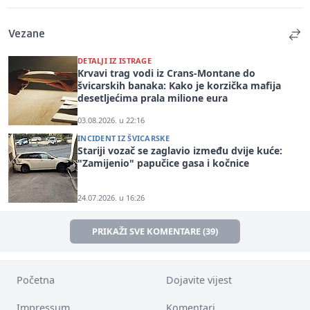
Vezane
DETALJI IZ ISTRAGE
Krvavi trag vodi iz Crans-Montane do
švicarskih banaka: Kako je korzička mafija
desetljećima prala milione eura
03.08.2026. u 22:16
INCIDENT IZ ŠVICARSKE
Stariji vozač se zaglavio između dvije kuće:
"Zamijenio" papučice gasa i kočnice
24.07.2026. u 16:26
PRIKAŽI SVE KOMENTARE (39)
Početna
Dojavite vijest
Impressum
Komentari