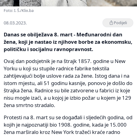
Foto: I. Š./Klix.ba
08.03.2023.
Podijeli
Danas se obilježava 8. mart - Međunarodni dan
žena, koji je nastao iz njihove borbe za ekonomsku,
političku i socijalnu ravnopravnost.
Ovaj dan podsjetnik je na štrajk 1857. godine u New
Yorku u koji su stupile radnice fabrike tekstila
zahtijevajući bolje uslove rada za žene. Istog dana i na
istom mjestu, ali 51 godinu kasnije, ponovo je došlo do
štrajka žena. Radnice su bile zatvorene u fabrici iz koje
nisu mogle izaći, a u kojoj je izbio požar u kojem je 129
žena smrtno stradalo.
Protesti na 8. mart su se događali i sljedećih godina, od
kojih je najpoznatiji bio 1908. godine, kada je 15.000
žena marširalo kroz New York tražeći kraće radno