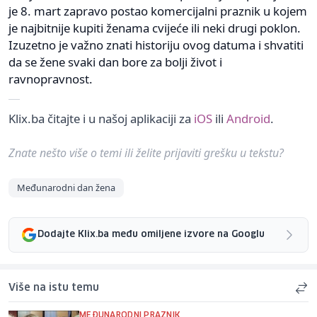
je 8. mart zapravo postao komercijalni praznik u kojem
je najbitnije kupiti ženama cvijeće ili neki drugi poklon.
Izuzetno je važno znati historiju ovog datuma i shvatiti
da se žene svaki dan bore za bolji život i
ravnopravnost.
Klix.ba čitajte i u našoj aplikaciji za
iOS
ili
Android
.
Znate nešto više o temi ili želite prijaviti grešku u tekstu?
Međunarodni dan žena
Dodajte Klix.ba među omiljene izvore na Googlu
Više na istu temu
MEĐUNARODNI PRAZNIK