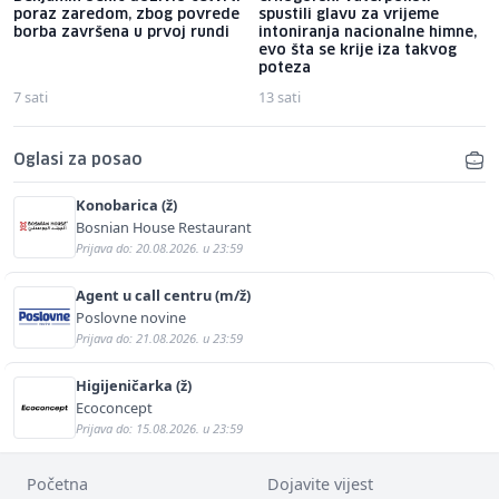
poraz zaredom, zbog povrede
spustili glavu za vrijeme
borba završena u prvoj rundi
intoniranja nacionalne himne,
evo šta se krije iza takvog
poteza
7 sati
13 sati
Oglasi za posao
Konobarica (ž)
Bosnian House Restaurant
Prijava do: 20.08.2026. u 23:59
Agent u call centru (m/ž)
Poslovne novine
Prijava do: 21.08.2026. u 23:59
Higijeničarka (ž)
Ecoconcept
Prijava do: 15.08.2026. u 23:59
Početna
Dojavite vijest