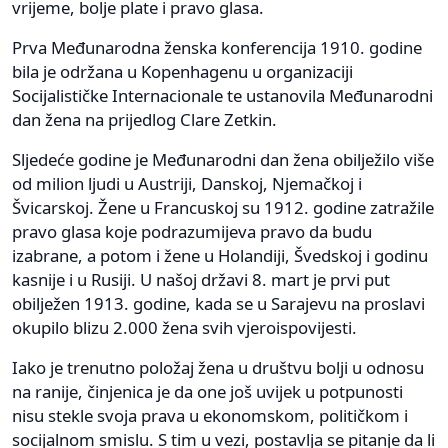
vrijeme, bolje plate i pravo glasa.
Prva Međunarodna ženska konferencija 1910. godine
bila je održana u Kopenhagenu u organizaciji
Socijalističke Internacionale te ustanovila Međunarodni
dan žena na prijedlog Clare Zetkin.
Sljedeće godine je Međunarodni dan žena obilježilo više
od milion ljudi u Austriji, Danskoj, Njemačkoj i
Švicarskoj. Žene u Francuskoj su 1912. godine zatražile
pravo glasa koje podrazumijeva pravo da budu
izabrane, a potom i žene u Holandiji, Švedskoj i godinu
kasnije i u Rusiji. U našoj državi 8. mart je prvi put
obilježen 1913. godine, kada se u Sarajevu na proslavi
okupilo blizu 2.000 žena svih vjeroispovijesti.
Iako je trenutno položaj žena u društvu bolji u odnosu
na ranije, činjenica je da one još uvijek u potpunosti
nisu stekle svoja prava u ekonomskom, političkom i
socijalnom smislu. S tim u vezi, postavlja se pitanje da li