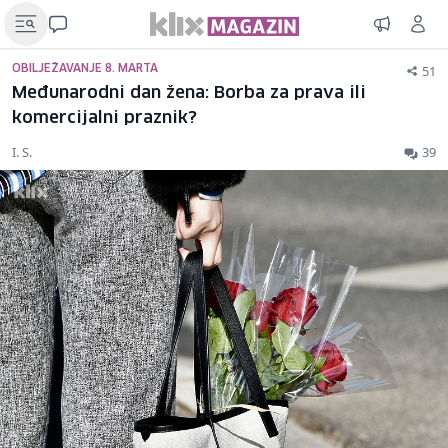
51
OBILJEŽAVANJE 8. MARTA
Međunarodni dan žena: Borba za prava ili
komercijalni praznik?
I. S.
39