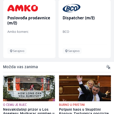
Poslovođa prodavnice
Dispatcher (m/ž)
(m/ž)
Amko komerc
BCO
Sarajevo
Sarajevo
Možda vas zanima
O ČEMU JE RIJEČ
BURNO U PRIŠTINI
Nesvakidašnji prizor u Los
Potpuni haos u Skupštini
Angelesu: Muškarac snimljen u
Kosova: Zastupnica opozicije