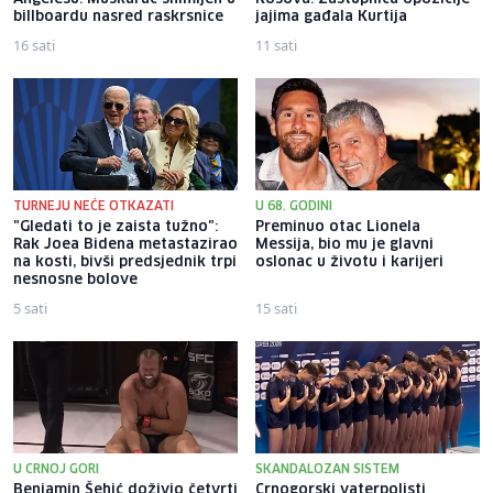
billboardu nasred raskrsnice
jajima gađala Kurtija
16 sati
11 sati
TURNEJU NEĆE OTKAZATI
U 68. GODINI
"Gledati to je zaista tužno":
Preminuo otac Lionela
Rak Joea Bidena metastazirao
Messija, bio mu je glavni
na kosti, bivši predsjednik trpi
oslonac u životu i karijeri
nesnosne bolove
5 sati
15 sati
U CRNOJ GORI
SKANDALOZAN SISTEM
Benjamin Šehić doživio četvrti
Crnogorski vaterpolisti