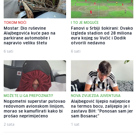
TOKOM NOĆI
I TO JE MOGUĆE
Mostar: Dio ruševine
Fanovi u Srbiji šokirani: Ovako
Alajbegovića kuće pao na
izgleda stadion od 28 miliona
parkirane automobile i
eura kojeg su Vučić i Dodik
napravio veliku štetu
otvorili nedavno
6 sati
6 sati
MOŽETE LI GA PREPOZNATI?
NOVA ZVIJEZDA JUVENTUSA
Nogometni superstar putovao
Alajbegović lijepio naljepnice
redovnom avionskom linijom,
na termos bocu, zalijepio je i
morao se kamuflirati kako bi
zastavu BiH: "Ponosan sam jer
prošao neprimijećeno
sam Bosanac"
2 sata
1 sat