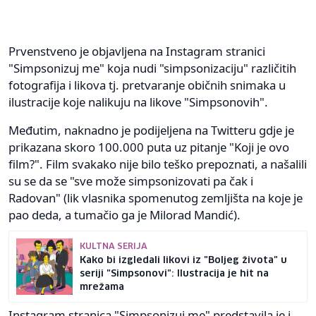
Prvenstveno je objavljena na Instagram stranici
"Simpsonizuj me" koja nudi "simpsonizaciju" različitih
fotografija i likova tj. pretvaranje običnih snimaka u
ilustracije koje nalikuju na likove "Simpsonovih".
Međutim, naknadno je podijeljena na Twitteru gdje je
prikazana skoro 100.000 puta uz pitanje "Koji je ovo
film?". Film svakako nije bilo teško prepoznati, a našalili
su se da se "sve može simpsonizovati pa čak i
Radovan" (lik vlasnika spomenutog zemljišta na koje je
pao deda, a tumačio ga je Milorad Mandić).
KULTNA SERIJA
Kako bi izgledali likovi iz "Boljeg života" u
seriji "Simpsonovi": Ilustracija je hit na
mrežama
Instagram stranica "Simpsonizuj me" predstavila je i