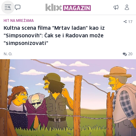
17
HIT NA MREŽAMA
Kultna scena filma "Mrtav ladan" kao iz
"Simpsonovih": Čak se i Radovan može
"simpsonizovati"
N. O.
20