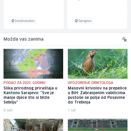
Inostranstvo
Sarajevo
Možda vas zanima
PODACI ZA 2025. GODINU
UPOZORENJE ORNITOLOGA
Slika prirodnog priraštaja u
Masovni krivolov na prepelice
Kantonu Sarajevo: "Sve je
u BiH: Zabranjenim vabilicima
manje djece što si bliže
pustoše se polja od Posavine
Sebilju"
do Trebinja
6 sati
1 sat