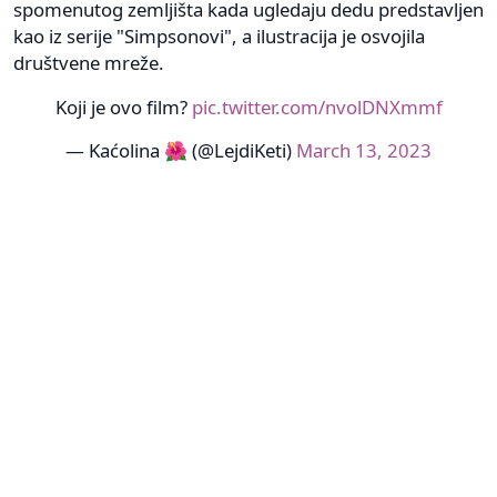
spomenutog zemljišta kada ugledaju dedu predstavljen
kao iz serije "Simpsonovi", a ilustracija je osvojila
društvene mreže.
Koji je ovo film?
pic.twitter.com/nvolDNXmmf
— Kaćolina 🌺 (@LejdiKeti)
March 13, 2023