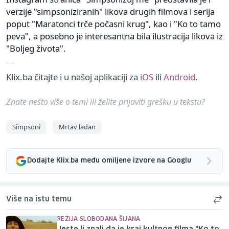
verzije "simpsoniziranih" likova drugih filmova i serija
poput "Maratonci trče počasni krug", kao i "Ko to tamo
peva", a posebno je interesantna bila ilustracija likova iz
"Boljeg života".
Klix.ba čitajte i u našoj aplikaciji za
iOS
ili
Android
.
Znate nešto više o temi ili želite prijaviti grešku u tekstu?
Simpsoni
Mrtav ladan
Dodajte Klix.ba među omiljene izvore na Googlu
Više na istu temu
REŽIJA SLOBODANA ŠIJANA