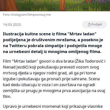
Foto: Instagram/Simpsonizuj me
14.03.2023.
Podijeli
Ilustracija kultne scene iz filma "Mrtav ladan"
podijeljena je društvenim mrežama, a posebno je
na Twitteru pobrala simpatije i podsjetila mnoge
na urnebesni detalj iz mnogima omiljenog filma.
Film "Mrtav ladan" govori o dva brata (Žika Todorović i
Nenad Jezdić) koji pokušavaju prevesti vozom svog
mrtvog djeda u njegov rodni grad, ali ga pri tome
izgube i pokušavaju ga pronaći prije sahrane. Scena
kad dedu izbacuju iz voza i on završava na ogradi
zemljišta uz prugu je mnogima prva asocijacija na ovaj
film.
Upravo je urnebesni momenat koji prikazuje vlasnike