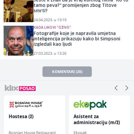
Jeste li znali da je kraj kultnog filma "Ko to
tamo peva?" promijenjen zbog Titove
smrti?
24.04.2023. u 13:19
KADA LIKOVI "OŽIVE"
Fotografije koje je napravila umjetna
inteligencija prikazuju kako bi Simpsoni
izgledali kao ljudi
27.03.2023. u 13:26
KOMENTARI (20)
Hostesa (ž)
Asistent za
administraciju (m/ž)
Bosnian House Restaurant
Ekopak