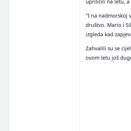
upriličili na letu,
"I na nadmorskoj v
društvo. Mario i S
izgleda kad zapjev
Zahvalili su se cij
ovom letu još dugo