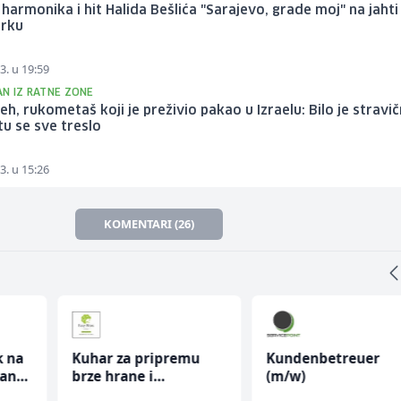
 harmonika i hit Halida Bešlića "Sarajevo, grade moj" na jahti
rku
3. u 19:59
AN IZ RATNE ZONE
leh, rukometaš koji je preživio pakao u Izraelu: Bilo je stravič
tu se sve treslo
3. u 15:26
KOMENTARI (26)
k na
Kuhar za pripremu
Kundenbetreuer
anju
brze hrane i
(m/w)
jednostavnih jela (m/