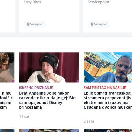
Easy Bites
Servicepoint
ž)
Sarajevo
Sarajevo
ISKRENO PRIZNANJE
SAM PRISTAO NA NASILJE
 filmu
Brat Angeline Jolie nakon
Epilog smrti francuskog
Jovičić
razvoda otkrio da je gej: Bio
streamera prepoznatlji
 nisam
sam opsjednut Disney
ekstremnim izazovima:
ekim
princezama
Osuđena dvojica muška
11 sati
2 sata