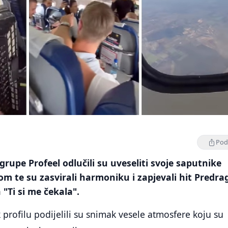
Podi
grupe Profeel odlučili su uveseliti svoje saputnike
m te su zasvirali harmoniku i zapjevali hit Predra
 "Ti si me čekala".
rofilu podijelili su snimak vesele atmosfere koju su