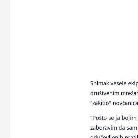
Snimak vesele ekip
društvenim mrežama
"zakitio" novčanic
"Pošto se ja bojim 
zaboravim da sam 
oduševljenih prati