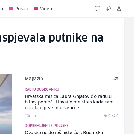
ka
Posao
Video
aspjevala putnike na
Magazin
RADI U DUBROVNIKU
Hrvatska misica Laura Gnjatović o radu u
hitnoj pomoći: Uhvatio me stres kada sam
ulazila u prve intervencije
13min
0
0
DOPREMLJENI IZ POLJSKE
Ovakvo nešto još niste čuli: Bugarska