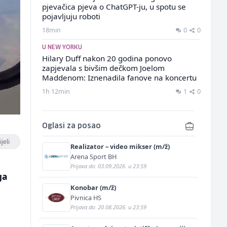
pjevačica pjeva o ChatGPT-ju, u spotu se
pojavljuju roboti
18min
0
0
U NEW YORKU
Hilary Duff nakon 20 godina ponovo
zapjevala s bivšim dečkom Joelom
Maddenom: Iznenadila fanove na koncertu
1h 12min
1
0
Oglasi za posao
jeli
Realizator – video mikser (m/ž)
Arena Sport BH
Prijava do: 03.09.2026. u 23:59
ga
Konobar (m/ž)
Pivnica HS
Prijava do: 20.08.2026. u 23:59