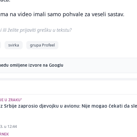
ama na video imali samo pohvale za veseli sastav.
ili želite prijaviti grešku u tekstu?
svirka
grupa Profeel
među omiljene izvore na Googlu
JE U ZRAKU"
iz Srbije zaprosio djevojku u avionu: Nije mogao čekati da sl
3. u 12:44
ERNEK