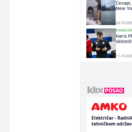
Ćevapi,
New Yo
20.10.202
EVAKUIS
Haris P
skloniš
11.10.202
Građevinski inženjer
Električar - Radni
(m/ž)
tehničkom održav
(m/ž)