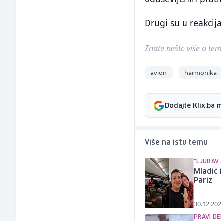
Drugi su u reakcij
Znate nešto više o temi 
avion
harmonika
Dodajte Klix.ba 
Više na istu temu
"LJUBAV 
Mladić 
Pariz
30.12.202
PRAVI D