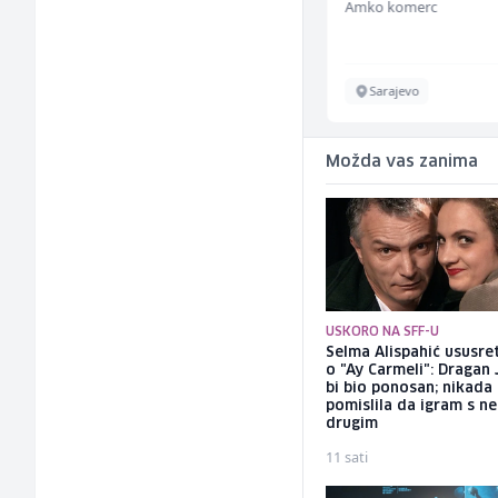
MC-Stella
Amko komerc
Velika Kladuša
Sarajevo
Možda vas zanima
USKORO NA SFF-U
Selma Alispahić ususret
o "Ay Carmeli": Dragan 
bi bio ponosan; nikada
pomislila da igram s n
drugim
11 sati