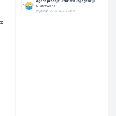
Agent prodaje u turističkoj agenciji
(m/ž)
Nikitravel.ba
Prijava do: 20.08.2026. u 23:59
to
o