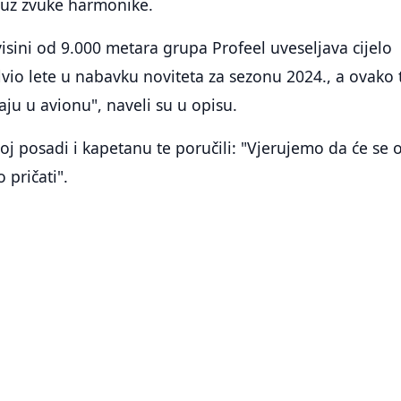
 a uz zvuke harmonike.
isini od 9.000 metara grupa Profeel uveseljava cijelo
ilvio lete u nabavku noviteta za sezonu 2024., a ovako 
aju u avionu", naveli su u opisu.
eloj posadi i kapetanu te poručili: "Vjerujemo da će se 
 pričati".