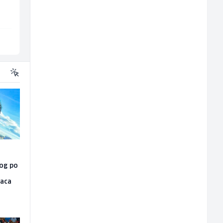
Hotel Nomad
Servicepoint
Sarajevo
Sarajevo
vog po
raca