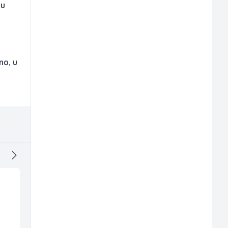
 u
no, u
Konobar - Barmen (m/
Sachbearbeiter in de
ž)
Voice Quality
Management (m/w)