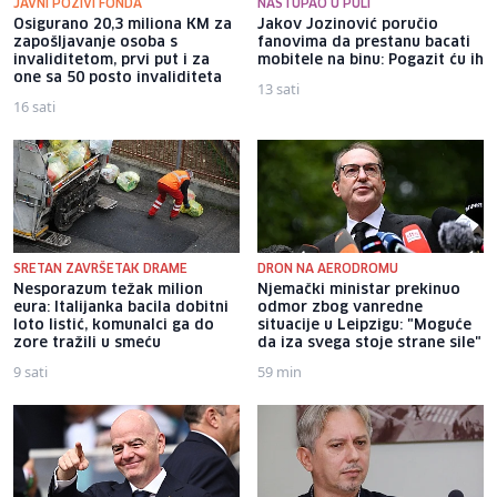
JAVNI POZIVI FONDA
NASTUPAO U PULI
Osigurano 20,3 miliona KM za
Jakov Jozinović poručio
zapošljavanje osoba s
fanovima da prestanu bacati
invaliditetom, prvi put i za
mobitele na binu: Pogazit ću ih
one sa 50 posto invaliditeta
13 sati
16 sati
SRETAN ZAVRŠETAK DRAME
DRON NA AERODROMU
Nesporazum težak milion
Njemački ministar prekinuo
eura: Italijanka bacila dobitni
odmor zbog vanredne
loto listić, komunalci ga do
situacije u Leipzigu: "Moguće
zore tražili u smeću
da iza svega stoje strane sile"
9 sati
59 min