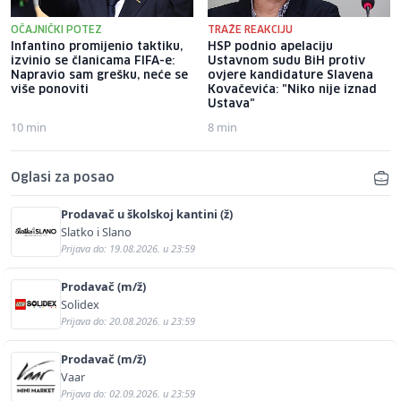
OČAJNIČKI POTEZ
TRAŽE REAKCIJU
Infantino promijenio taktiku,
HSP podnio apelaciju
izvinio se članicama FIFA-e:
Ustavnom sudu BiH protiv
Napravio sam grešku, neće se
ovjere kandidature Slavena
više ponoviti
Kovačevića: "Niko nije iznad
Ustava"
10 min
8 min
Oglasi za posao
Prodavač u školskoj kantini (ž)
Slatko i Slano
Prijava do: 19.08.2026. u 23:59
Prodavač (m/ž)
Solidex
Prijava do: 20.08.2026. u 23:59
Prodavač (m/ž)
Vaar
Prijava do: 02.09.2026. u 23:59