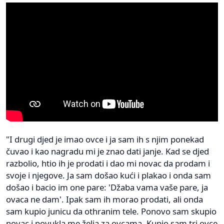
"I drugi djed je imao ovce i ja sam ih s njim ponekad
čuvao i kao nagradu mi je znao dati janje. Kad se djed
razbolio, htio ih je prodati i dao mi novac da prodam i
svoje i njegove. Ja sam došao kući i plakao i onda sam
došao i bacio im one pare: 'Džaba vama vaše pare, ja
ovaca ne dam'. Ipak sam ih morao prodati, ali onda
sam kupio junicu da othranim tele. Ponovo sam skupio
novac i povukla me želja za ovcama. Kupio sam tri ovce