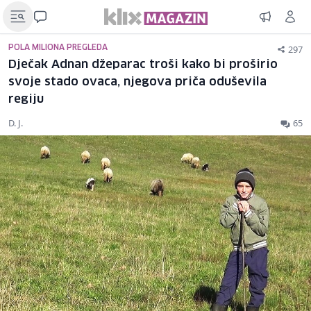
297
POLA MILIONA PREGLEDA
Dječak Adnan džeparac troši kako bi proširio
svoje stado ovaca, njegova priča oduševila
regiju
D. J.
65