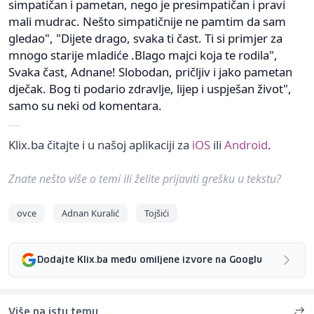
simpatičan i pametan, nego je presimpatičan i pravi
mali mudrac. Nešto simpatičnije ne pamtim da sam
gledao", "Dijete drago, svaka ti čast. Ti si primjer za
mnogo starije mladiće .Blago majci koja te rodila",
Svaka čast, Adnane! Slobodan, pričljiv i jako pametan
dječak. Bog ti podario zdravlje, lijep i uspješan život",
samo su neki od komentara.
Klix.ba čitajte i u našoj aplikaciji za
iOS
ili
Android
.
Znate nešto više o temi ili želite prijaviti grešku u tekstu?
ovce
Adnan Kuralić
Tojšići
Dodajte Klix.ba među omiljene izvore na Googlu
Više na istu temu