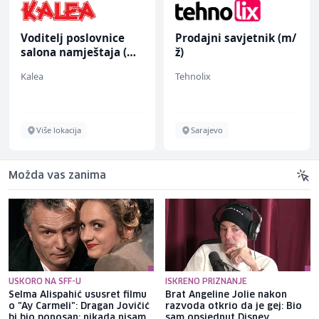
Voditelj poslovnice
Prodajni savjetnik (m/
salona namještaja (m/
ž)
ž)
Kalea
Tehnolix
Više lokacija
Sarajevo
Možda vas zanima
USKORO NA SFF-U
ISKRENO PRIZNANJE
Selma Alispahić ususret filmu
Brat Angeline Jolie nakon
o "Ay Carmeli": Dragan Jovičić
razvoda otkrio da je gej: Bio
bi bio ponosan; nikada nisam
sam opsjednut Disney