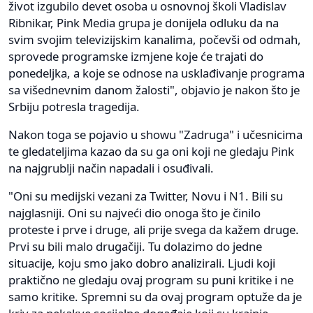
život izgubilo devet osoba u osnovnoj školi Vladislav
Ribnikar, Pink Media grupa je donijela odluku da na
svim svojim televizijskim kanalima, počevši od odmah,
sprovede programske izmjene koje će trajati do
ponedeljka, a koje se odnose na usklađivanje programa
sa višednevnim danom žalosti", objavio je nakon što je
Srbiju potresla tragedija.
Nakon toga se pojavio u showu "Zadruga" i učesnicima
te gledateljima kazao da su ga oni koji ne gledaju Pink
na najgrublji način napadali i osuđivali.
"Oni su medijski vezani za Twitter, Novu i N1. Bili su
najglasniji. Oni su najveći dio onoga što je činilo
proteste i prve i druge, ali prije svega da kažem druge.
Prvi su bili malo drugačiji. Tu dolazimo do jedne
situacije, koju smo jako dobro analizirali. Ljudi koji
praktično ne gledaju ovaj program su puni kritike i ne
samo kritike. Spremni su da ovaj program optuže da je