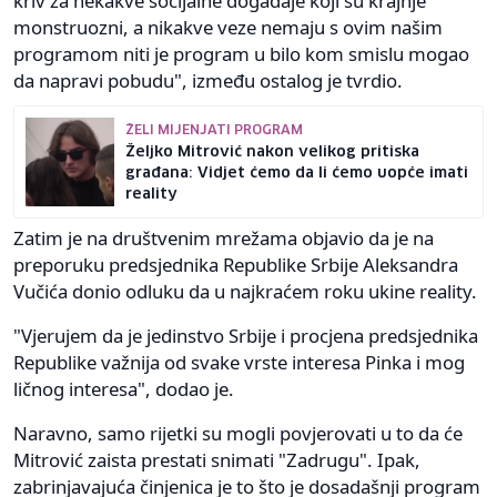
kriv za nekakve socijalne događaje koji su krajnje
monstruozni, a nikakve veze nemaju s ovim našim
programom niti je program u bilo kom smislu mogao
da napravi pobudu", između ostalog je tvrdio.
ŽELI MIJENJATI PROGRAM
Željko Mitrović nakon velikog pritiska
građana: Vidjet ćemo da li ćemo uopće imati
reality
Zatim je na društvenim mrežama objavio da je na
preporuku predsjednika Republike Srbije Aleksandra
Vučića donio odluku da u najkraćem roku ukine reality.
"Vjerujem da je jedinstvo Srbije i procjena predsjednika
Republike važnija od svake vrste interesa Pinka i mog
ličnog interesa", dodao je.
Naravno, samo rijetki su mogli povjerovati u to da će
Mitrović zaista prestati snimati "Zadrugu". Ipak,
zabrinjavajuća činjenica je to što je dosadašnji program