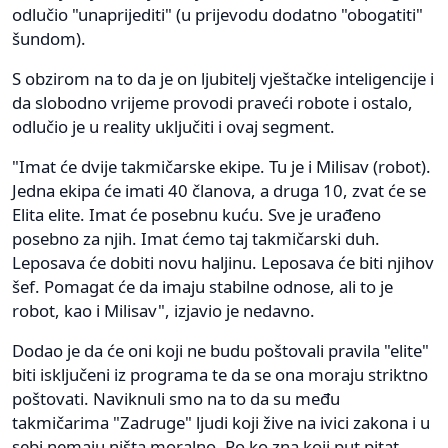
odlučio "unaprijediti" (u prijevodu dodatno "obogatiti"
šundom).
S obzirom na to da je on ljubitelj vještačke inteligencije i
da slobodno vrijeme provodi praveći robote i ostalo,
odlučio je u reality uključiti i ovaj segment.
"Imat će dvije takmičarske ekipe. Tu je i Milisav (robot).
Jedna ekipa će imati 40 članova, a druga 10, zvat će se
Elita elite. Imat će posebnu kuću. Sve je urađeno
posebno za njih. Imat ćemo taj takmičarski duh.
Leposava će dobiti novu haljinu. Leposava će biti njihov
šef. Pomagat će da imaju stabilne odnose, ali to je
robot, kao i Milisav", izjavio je nedavno.
Dodao je da će oni koji ne budu poštovali pravila "elite"
biti isključeni iz programa te da se ona moraju striktno
poštovati. Naviknuli smo na to da su među
takmičarima "Zadruge" ljudi koji žive na ivici zakona i u
sebi nemaju ništa moralno. Po ko zna koji put pitat