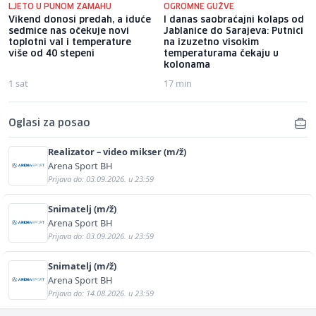
LJETO U PUNOM ZAMAHU
OGROMNE GUŽVE
Vikend donosi predah, a iduće
I danas saobraćajni kolaps od
sedmice nas očekuje novi
Jablanice do Sarajeva: Putnici
toplotni val i temperature
na izuzetno visokim
više od 40 stepeni
temperaturama čekaju u
kolonama
1 sat
17 min
Oglasi za posao
Realizator – video mikser (m/ž)
Arena Sport BH
Prijava do: 03.09.2026. u 23:59
Snimatelj (m/ž)
Arena Sport BH
Prijava do: 03.09.2026. u 23:59
Snimatelj (m/ž)
Arena Sport BH
Prijava do: 14.08.2026. u 23:59