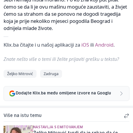
ćemo se da li je ovu mašinu moguće zaustaviti, a živjet
ćemo sa strahom da se ponovo ne dogodi tragedija
koja je prije nekoliko mjeseci pogodila Beograd i
odnijela mlade živote.
Klix.ba čitajte i u našoj aplikaciji za
iOS
ili
Android
.
Znate nešto više o temi ili želite prijaviti grešku u tekstu?
Željko Mitrović
Zadruga
Dodajte Klix.ba među omiljene izvore na Googlu
Više na istu temu
NASTAVLJA S EMITOVANJEM