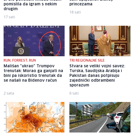
pomislila da igram s nekim
princezama
drugim
18 sati
17 sati
RUN, FORREST, RUN
TRI REGIONALNE SILE
Mališan "ukrao" Trumpov
Stvara se veliki vojni savez:
trenutak: Morao ga ganjati na
Turska, Saudijska Arabija i
bini pa iskoristio trenutak da
Pakistan danas potpisuju
se našali na Bidenov račun
zajednički odbrambeni
sporazum
2 sata
6 sati