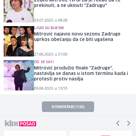
Željko Mitrović tvrdi da je rekao da će
prekinuti, a ne ukinuti "Zadrugu"
03.07.2023. u 08:28
LJUDI SU BIJESNI
Mitrović najavio novu sezonu Zadruge
uprkos obećanju da će biti ugašena
27.06.2023. u 21:00
OD 18 SATI
Mitrović produžio finale "Zadruge",
nastavlja se danas u istom terminu kada i
protesti protiv nasilja
09.06.2023. u 13:55
KOMENTARI (132)