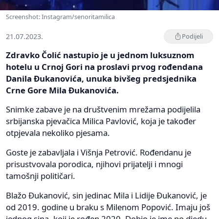
Screenshot: Instagram/senoritamilica
21.07.2023.
Podijeli
Zdravko Čolić nastupio je u jednom luksuznom
hotelu u Crnoj Gori na proslavi prvog rođendana
Danila Đukanovića, unuka bivšeg predsjednika
Crne Gore Mila Đukanovića.
Snimke zabave je na društvenim mrežama podijelila
srbijanska pjevačica Milica Pavlović, koja je također
otpjevala nekoliko pjesama.
Goste je zabavljala i Višnja Petrović. Rođendanu je
prisustvovala porodica, njihovi prijatelji i mnogi
tamošnji političari.
Blažo Đukanović, sin jedinac Mila i Lidije Đukanović, je
od 2019. godine u braku s Milenom Popović. Imaju još
jednog sina, koji je rođen 2020. Dobio je ime po djedu.