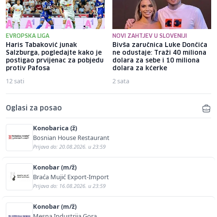
EVROPSKA LIGA
NOVI ZAHTJEV U SLOVENIJI
Haris Tabaković junak
Bivša zaručnica Luke Dončića
Salzburga, pogledajte kako je
ne odustaje: Traži 40 miliona
postigao prvijenac za pobjedu
dolara za sebe i 10 miliona
protiv Pafosa
dolara za kćerke
12 sati
2 sata
Oglasi za posao
Konobarica (ž)
Bosnian House Restaurant
Prijava do: 20.08.2026. u 23:59
Konobar (m/ž)
Braća Mujić Export-Import
Prijava do: 16.08.2026. u 23:59
Konobar (m/ž)
Mesna Industrija Gora