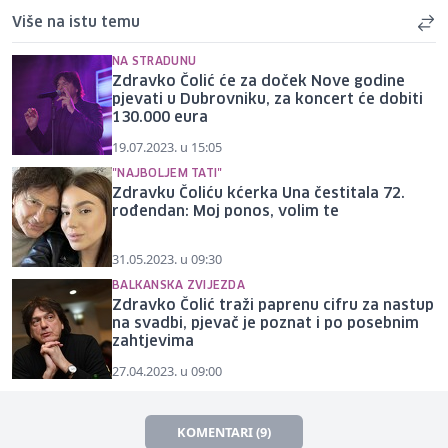
Više na istu temu
NA STRADUNU
Zdravko Čolić će za doček Nove godine
pjevati u Dubrovniku, za koncert će dobiti
130.000 eura
19.07.2023. u 15:05
"NAJBOLJEM TATI"
Zdravku Čoliću kćerka Una čestitala 72.
rođendan: Moj ponos, volim te
31.05.2023. u 09:30
BALKANSKA ZVIJEZDA
Zdravko Čolić traži paprenu cifru za nastup
na svadbi, pjevač je poznat i po posebnim
zahtjevima
27.04.2023. u 09:00
KOMENTARI (9)