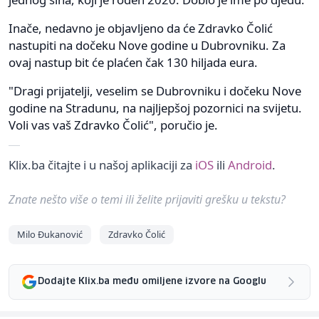
Inače, nedavno je objavljeno da će Zdravko Čolić
nastupiti na dočeku Nove godine u Dubrovniku. Za
ovaj nastup bit će plaćen čak 130 hiljada eura.
"Dragi prijatelji, veselim se Dubrovniku i dočeku Nove
godine na Stradunu, na najljepšoj pozornici na svijetu.
Voli vas vaš Zdravko Čolić", poručio je.
Klix.ba čitajte i u našoj aplikaciji za
iOS
ili
Android
.
Znate nešto više o temi ili želite prijaviti grešku u tekstu?
Milo Đukanović
Zdravko Čolić
Dodajte Klix.ba među omiljene izvore na Googlu