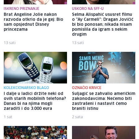
ISKRENO PRIZNANJE
USKORO NA SFF-U
Brat Angeline Jolie nakon
Selma Alispahić ususret filmu
razvoda otkrio da je gej: Bio
o "Ay Carmeli": Dragan Jovičić
sam opsjednut Disney
bi bio ponosan; nikada nisam
princezama
pomislila da igram s nekim
drugim
13 sati
13 sati
KOLEKCIONARSKO BLAGO
OZNAČIO KRIVCE
I dalje u ladici držite neki od
Suljagić se zahvalio američkim
ovih starih mobilnih telefona?
zakonodavcima: Nećemo biti
Danas bi na njima mogli
zastrašeni i nastavit ćemo
zaraditi i do 3.000 eura
braniti istinu
1 sat
2 sata