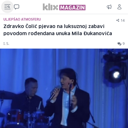
14
ULJEPŠAO ATMOSFERU
Zdravko Čolić pjevao na luksuznoj zabavi
povodom rođendana unuka Mila Đukanovića
I. S.
9