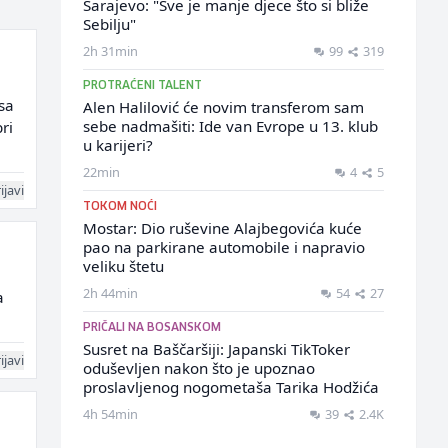
Sarajevo: "Sve je manje djece što si bliže
Sebilju"
2h 31min
99
319
PROTRAĆENI TALENT
sa
Alen Halilović će novim transferom sam
sebe nadmašiti: Ide van Evrope u 13. klub
ri
u karijeri?
22min
4
5
ijavi
TOKOM NOĆI
Mostar: Dio ruševine Alajbegovića kuće
pao na parkirane automobile i napravio
veliku štetu
2h 44min
54
27
a
PRIČALI NA BOSANSKOM
Susret na Baščaršiji: Japanski TikToker
ijavi
oduševljen nakon što je upoznao
proslavljenog nogometaša Tarika Hodžića
4h 54min
39
2.4K