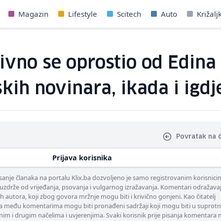
Magazin
Lifestyle
Scitech
Auto
Križalj
ivno se oprostio od Edina 
skih novinara, ikada i igdj
Povratak na 
Prijava korisnika
nje članaka na portalu Klix.ba dozvoljeno je samo registrovanim korisnici
uzdrže od vrijeđanja, psovanja i vulgarnog izražavanja. Komentari odražava
ih autora, koji zbog govora mržnje mogu biti i krivično gonjeni. Kao čitatelj
 među komentarima mogu biti pronađeni sadržaji koji mogu biti u suprotn
nim i drugim načelima i uvjerenjima. Svaki korisnik prije pisanja komentara