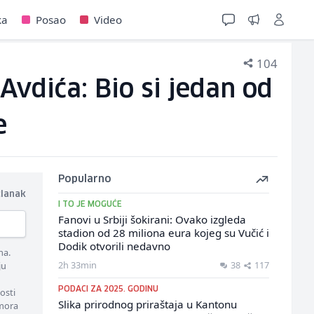
ka
Posao
Video
104
Avdića: Bio si jedan od
e
Popularno
članak
I TO JE MOGUĆE
Fanovi u Srbiji šokirani: Ovako izgleda
stadion od 28 miliona eura kojeg su Vučić i
Dodik otvorili nedavno
ma.
2h 33min
38
117
ju
PODACI ZA 2025. GODINU
osti
Slika prirodnog priraštaja u Kantonu
 mora