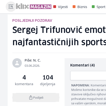
Vijesti
Biznis
Sport
POSLJEDNJI POZDRAV
Sergej Trifunović emot
najfantastičnijih sport
Piše: N. C.
03.06.2026.
Komentari (4)
4
104
komentara
dijeljenja
NAPOMENA:
Komentarisa
Molimo korisnike da se s
stavove isključivo njihov
Podijeli
prihvatate mogućnost da
sa vašim vjerskim, moral