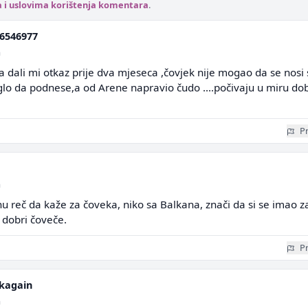
a i uslovima korištenja komentara
.
6546977
a
 dali mi otkaz prije dva mjeseca ,čovjek nije mogao da se nosi 
moglo da podnese,a od Arene napravio čudo ....počivaju u miru dob
Pr
a
 reč da kaže za čoveka, niko sa Balkana, znači da si se imao z
 dobri čoveče.
Pr
kagain
a