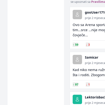
se upoznati sa
Pravilim
gooUser171
prije 2 mjesec
Ovo sa Arena sporta
tim...srce ...nije 
čovječe...
↑
59
↓
3
Samicar
prije 2 mjesec
Kad niko nema ružnu
šta i roditi. Zbogom
↑
97
↓
1
Lektorisbac
prije 2 mjesec