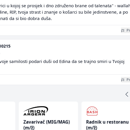
ici u kojoj se prosjek i dno združeno brane od talenata" - wallah
ne, RIP, tvoja strast i znanje o košarci su bile jedinstvene, a po
nati da si bio dobra duša.
Pr
10215
a
voje samilosti podari duši od Edina da se trajno smiri u Tvojoj
Pr
Zavarivač (MIG/MAG)
Radnik u restoranu
(m/ž)
(m/ž)