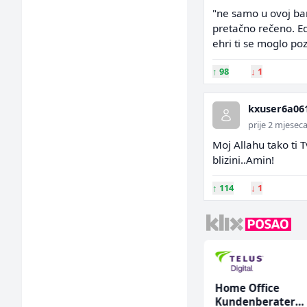
"ne samo u ovoj bar
pretačno rečeno. Edi
ehri ti se moglo poz
↑
98
↓
1
kxuser6a06
prije 2 mjesec
Moj Allahu tako ti T
blizini..Amin!
↑
114
↓
1
Prodavač u školskoj
Home Office
kantini (ž)
Kundenberater