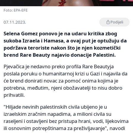
Foto: EPA-EFE
07.11.2023.
Podijeli
Selena Gomez ponovo je na udaru kritika zbog
sukoba Izraela i Hamasa, a ovaj put je optužuju da
podržava teroriste nakon što je njen kozmetički
brend Rare Beauty najavio donacije Palestini.
Pjevačica je nedavno preko profila Rare Beautyja
poslala poruku o humanitarnoj krizi u Gazi i najavila da
će brend donirati novac za pomoć onima kojima je
potrebna, međutim, njeni obožavatelji to nisu dobro
prihvatili.
"Hiljade nevinih palestinskih civila ubijeno je u
izraelskim zračnim napadima, a milioni civila su
raseljeni i ostavljeni bez pristupa hrani, vodi, lijekovima
ili osnovnim potrepštinama za preživljavanje", navodi