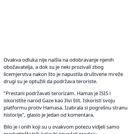
Ovakva odluka nije naišla na odobravanje njenih
obožavatelja, a dok su je neki prozivali zbog
licemjerstva nakon što je napustila društvene mreže
drugi su je optužili da podržava teroriste.
"Prestani podržavati terorizam. Hamas je ISIS i
iskoristite narod Gaze kao živi štit. Iskoristi svoju
platformu protiv Hamasa. Izabrala si pogrešnu stranu
historije", glasio je jedan od komentara.
Bilo je i onih koji su u ovakvom potezu vidjeli samo
marketinški trik kako bi povećali prodaju.