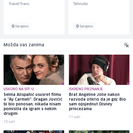
Travel-Trans
Tehnolix
Sarajevo
Sarajevo
Možda vas zanima
USKORO NA SFF-U
ISKRENO PRIZNANJE
Selma Alispahić ususret filmu
Brat Angeline Jolie nakon
o "Ay Carmeli": Dragan Jovičić
razvoda otkrio da je gej: Bio
bi bio ponosan; nikada nisam
sam opsjednut Disney
pomislila da igram s nekim
princezama
drugim
11 sati
10 sati