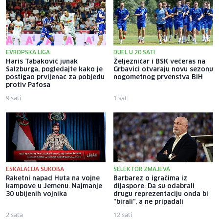
EVROPSKA LIGA
DUEL U 20 SATI
Haris Tabaković junak
Željezničar i BSK večeras na
Salzburga, pogledajte kako je
Grbavici otvaraju novu sezonu
postigao prvijenac za pobjedu
nogometnog prvenstva BiH
protiv Pafosa
9 sati
1 sat
ESKALACIJA SUKOBA
SELEKTOR ZMAJEVA
Raketni napad Huta na vojne
Barbarez o igračima iz
kampove u Jemenu: Najmanje
dijaspore: Da su odabrali
30 ubijenih vojnika
drugu reprezentaciju onda bi
"birali", a ne pripadali
2 sata
12 sati