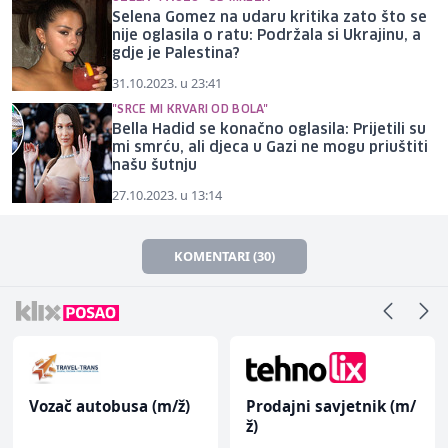
Selena Gomez na udaru kritika zato što se
nije oglasila o ratu: Podržala si Ukrajinu, a
gdje je Palestina?
31.10.2023. u 23:41
"SRCE MI KRVARI OD BOLA"
Bella Hadid se konačno oglasila: Prijetili su
mi smrću, ali djeca u Gazi ne mogu priuštiti
našu šutnju
27.10.2023. u 13:14
KOMENTARI (30)
Vozač autobusa (m/ž)
Prodajni savjetnik (m/
ž)