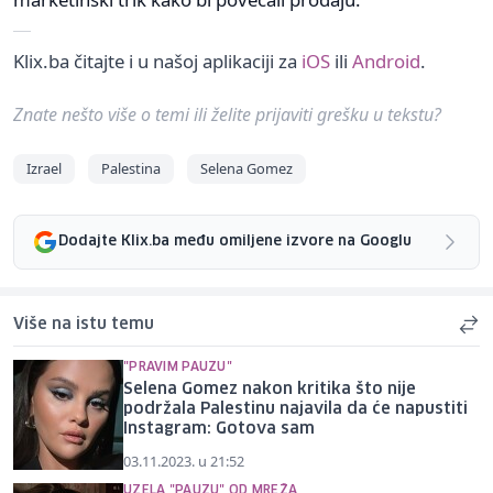
Klix.ba čitajte i u našoj aplikaciji za
iOS
ili
Android
.
Znate nešto više o temi ili želite prijaviti grešku u tekstu?
Izrael
Palestina
Selena Gomez
Dodajte Klix.ba među omiljene izvore na Googlu
Više na istu temu
"PRAVIM PAUZU"
Selena Gomez nakon kritika što nije
podržala Palestinu najavila da će napustiti
Instagram: Gotova sam
03.11.2023. u 21:52
UZELA "PAUZU" OD MREŽA